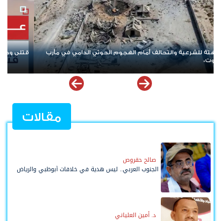
ى بقصف جوي على مواقع الطوارئ اليمنية في العبر
إيران ومحورها..
مقالات
صالح حقروص
الجنوب العربي.. ليس هدية في خلافات أبوظبي والرياض
د. أمين العلياني