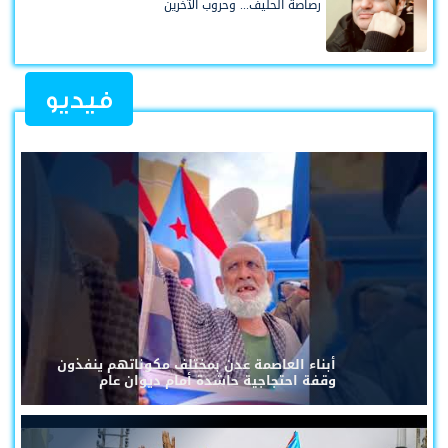
رصاصة الحليف... وحروب الآخرين
فيديو
أبناء العاصمة عدن بمختلف مكوناتهم ينفذون
وقفة احتجاجية حاشدة أمام ديوان عام