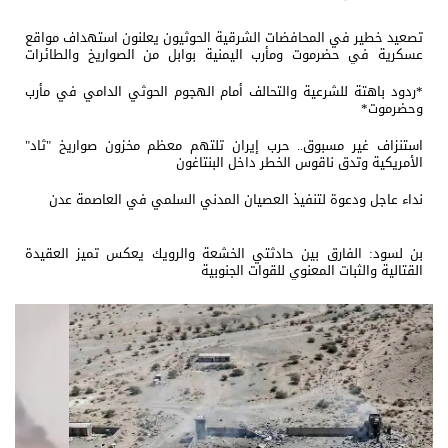
تصعيد خطير في المحافضات الشرقية الحوثيون يعلنون استهداف مواقع
عسكرية في حضرموت ومأرب اليمنية بوابل من الصواريخ والطائرات
المسيّرة
*ردود باهتة للشرعية والتحالف أمام الهجوم الحوثي الدامي في مأرب
وحضرموت*
استنزاف غير مسبوق.. حرب إيران تلتهم معظم مخزون صواريخ "ثاد"
الأمريكية وتدق ناقوس الخطر داخل البنتاغون
نداء عاجل ودعوة لتنفيذ العصيان المدني السلمي في العاصمة عدن
بن لسود: الفارق بين حادثتي الخشعة والرويك يعكس تميز العقيدة
القتالية والثبات المعنوي للقوات الجنوبية