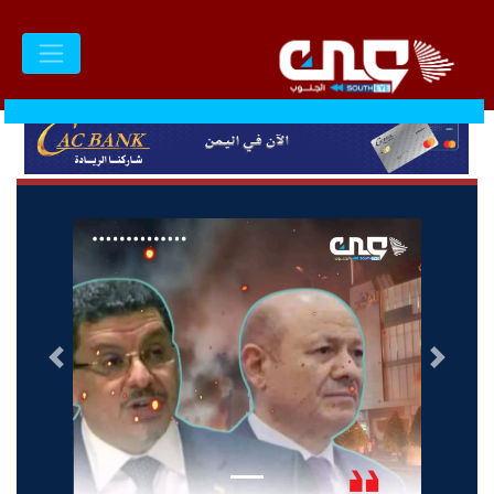
السابق
التالى