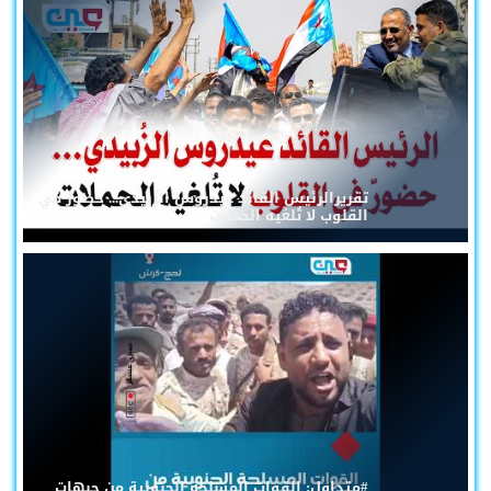
تقريرالرئيس القائد عيدروس الزُبيدي... حضورٌ في
القلوب لا تُلغيه الحملات
#متداول: القوات المسلحة الجنوبية من جبهات