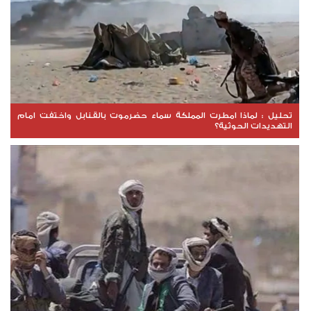
تحليل : لماذا امطرت المملكة سماء حضرموت بالقنابل واختفت امام
التهديدات الحوثية؟