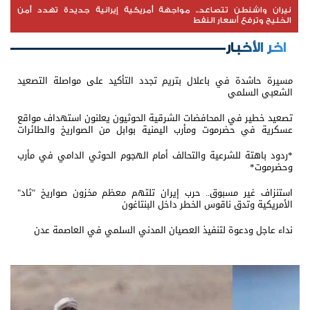
نيران واشنطن تتصاعد.. مواجهة أمريكية إيرانية جديدة تهدد أمن
الخليج وترفع أسعار النفط
اخر الأخبار
مسيرة حاشدة في باعلال بتريم تجدد التأكيد على مواصلة التصعيد
الشعبي السلمي
تصعيد خطير في المحافضات الشرقية الحوثيون يعلنون استهداف مواقع
عسكرية في حضرموت ومأرب اليمنية بوابل من الصواريخ والطائرات
المسيّرة
*ردود باهتة للشرعية والتحالف أمام الهجوم الحوثي الدامي في مأرب
وحضرموت*
استنزاف غير مسبوق.. حرب إيران تلتهم معظم مخزون صواريخ "ثاد"
الأمريكية وتدق ناقوس الخطر داخل البنتاغون
نداء عاجل ودعوة لتنفيذ العصيان المدني السلمي في العاصمة عدن