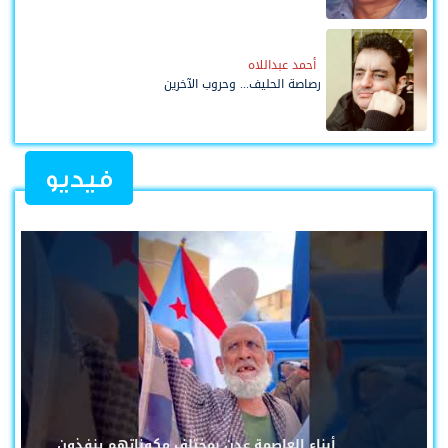
أحمد عبداللاه
رصاصة الحليف... وحروب الآخرين
فيديو
أبناء العاصمة عدن بمختلف مكوناتهم ينفذون