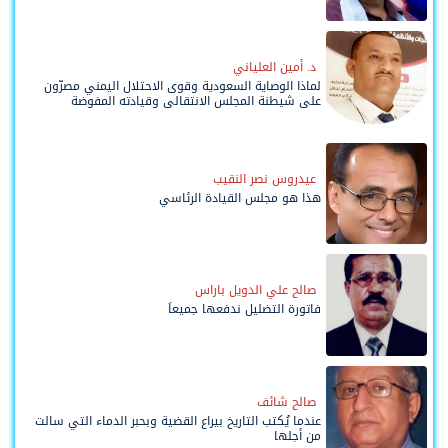
د. أمين العلياني
لماذا الوصاية السعودية وقوى الاحتلال اليمني مصرّون
على شيطنة المجلس الانتقالي وقيادته المفوضة
وحواضنه الشعبية؟
عيدروس نصر النقيب
هذا هو مجلس القيادة الرئاسي
صالح علي الدويل باراس
فاتورة التضليل ندفعها جميعاً
صالح شائف
عندما يُكتب التاريخ بيراع القضية وبحبر الدماء التي سالت
من أجلها