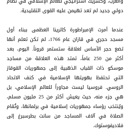
والغرب، وكشريك استراتيجي للعالم الإسلامي في نظام
دولي جديد لم تعد تهيمن عليه القوى التقليدية.
عندما أمرت الإمبراطورة كاترينا العظمى ببناء أول
مسجد حجري في قازان عام 1766، لم تكن تعلم أنها
تضع حجر الأساس لعلاقة ستستمر قروناً. اليوم، بعد
أكثر من 250 عاماً، تمتد هذه العلاقة من مساجد
موسكو ذات القباب الذهبية إلى جمهوريات القوقاز
التي تحتفظ بهويتها الإسلامية في كنف الاتحاد
الروسي. فروسيا ليست مجاوراً للعالم الإسلامي، بل
هي جزء منه، حيث يعيش أكثر من 25 مليون مسلم،
ويُنتخب رؤساء جمهوريات إسلامية في برلمانها، وتُقام
الصلاة في آلاف المساجد من سانت بطرسبرغ إلى
فلاديفوستوك.