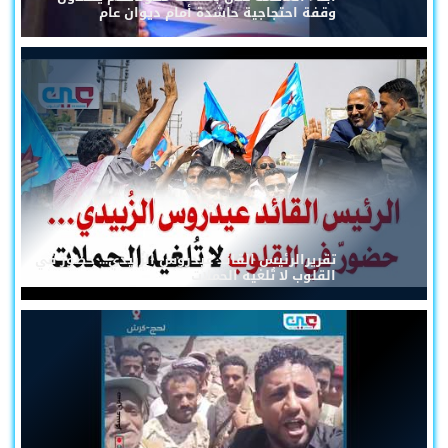
وقفة احتجاجية حاشدة أمام ديوان عام
تقريرالرئيس القائد عيدروس الزُبيدي... حضورٌ في
القلوب لا تُلغيه الحملات