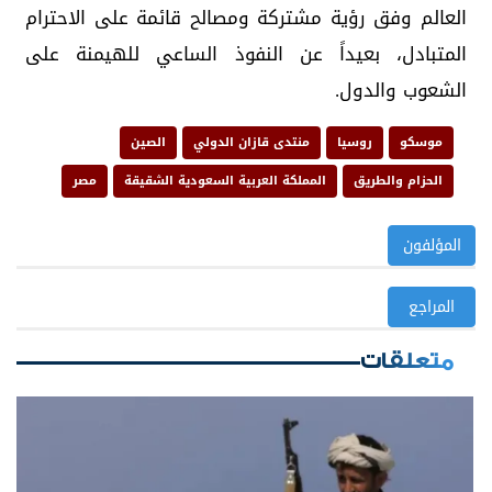
العالم وفق رؤية مشتركة ومصالح قائمة على الاحترام
المتبادل، بعيداً عن النفوذ الساعي للهيمنة على
الشعوب والدول.
موسكو
روسيا
منتدى قازان الدولي
الصين
الحزام والطريق
المملكة العربية السعودية الشقيقة
مصر
المؤلفون
المراجع
متعلقات