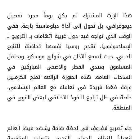
هذا الإرث المشترك لم يكن يوماً مجرد تفصيل
ديموغرافي، بل تحول إلى أداة دبلوماسية بارعة. ففي
الوقت الذي تواجه فيه دول غربية اتهامات بـ الترويج لـ
الإسلاموفوبيا، تقدم روسيا نفسها كحاضنة للتنوع
الديني، حيث يُسمع الأذان في شوارع موسكو، ويحتفل
المسلمون بعيدي الفطر والاضحى المباركين في
الساحات العامة. هذه الصورة الرائعة تمنح الكرملين
ورقة ضغط فريدة في تعامله مع العالم الإسلامي،
خاصة في ظل تراجع النفوذ الأخلاقي لبعض القوى في
المنطقة.
جاء تصريح لافروف في لحظة هامة يشهد فيها العالم
انهياراً للنظام الدولي القديم. تتصاعد المنافسة