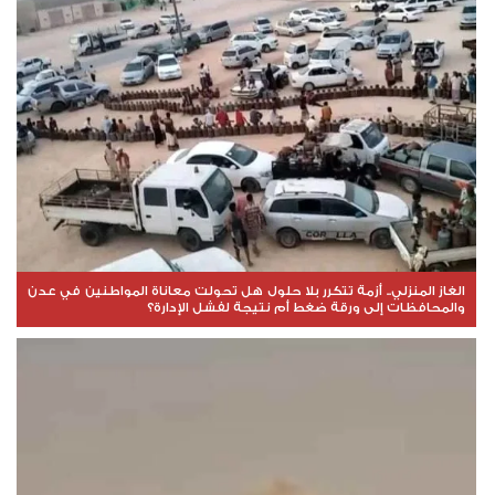
الغاز المنزلي.. أزمة تتكرر بلا حلول هل تحولت معاناة المواطنين في عدن
والمحافظات إلى ورقة ضغط أم نتيجة لفشل الإدارة؟