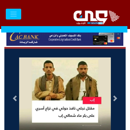
السابق
التالى