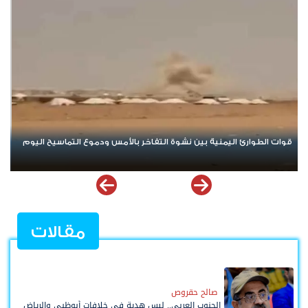
تصعيد جديد يهز مأرب وحضرموت.. الهجوم الحوثي يخلط الأوراق ويعيد
البلد إلى حافة المواجهة الشاملة
مقالات
صالح حقروص
الجنوب العربي.. ليس هدية في خلافات أبوظبي والرياض