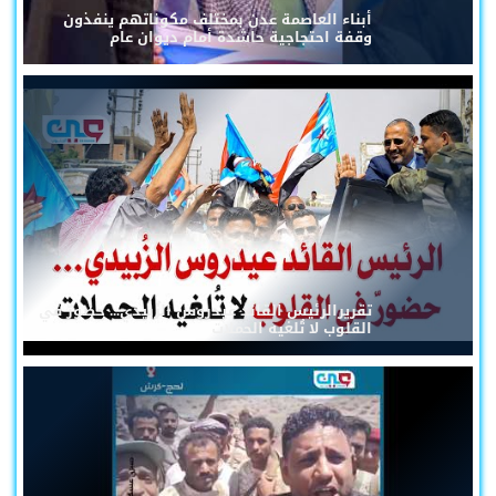
أبناء العاصمة عدن بمختلف مكوناتهم ينفذون
وقفة احتجاجية حاشدة أمام ديوان عام
تقريرالرئيس القائد عيدروس الزُبيدي... حضورٌ في
القلوب لا تُلغيه الحملات