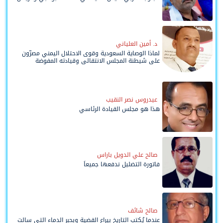
د. أمين العلياني
لماذا الوصاية السعودية وقوى الاحتلال اليمني مصرّون
على شيطنة المجلس الانتقالي وقيادته المفوضة
وحواضنه الشعبية؟
عيدروس نصر النقيب
هذا هو مجلس القيادة الرئاسي
صالح علي الدويل باراس
فاتورة التضليل ندفعها جميعاً
صالح شائف
عندما يُكتب التاريخ بيراع القضية وبحبر الدماء التي سالت