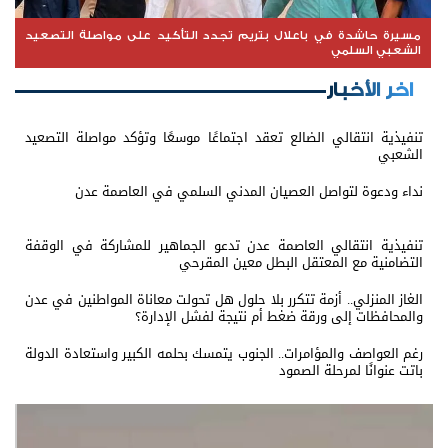
مسيرة حاشدة في باعلال بتريم تجدد التأكيد على مواصلة التصعيد
الشعبي السلمي
اخر الأخبار
تنفيذية انتقالي الضالع تعقد اجتماعًا موسعًا وتؤكد مواصلة التصعيد
الشعبي
نداء ودعوة لتواصل العصيان المدني السلمي في العاصمة عدن
تنفيذية انتقالي العاصمة عدن تدعو الجماهير للمشاركة في الوقفة
التضامنية مع المعتقل البطل معين المقرحي
الغاز المنزلي.. أزمة تتكرر بلا حلول هل تحولت معاناة المواطنين في عدن
والمحافظات إلى ورقة ضغط أم نتيجة لفشل الإدارة؟
رغم العواصف والمؤامرات.. الجنوب يتمسك بحلمه الكبير واستعادة الدولة
باتت عنوانًا لمرحلة الصمود