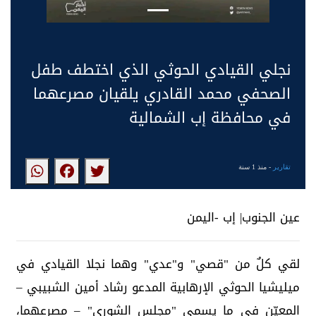
نجلي القيادي الحوثي الذي اختطف طفل
الصحفي محمد القادري يلقيان مصرعهما
في محافظة إب الشمالية
تقارير
- منذ 1 سنة
عين الجنوب| إب -اليمن
لقي كلٌ من "قصي" و"عدي" وهما نجلا القيادي في
ميليشيا الحوثي الإرهابية المدعو رشاد أمين الشبيبي –
المعيّن في ما يسمى "مجلس الشورى" – مصرعهما،