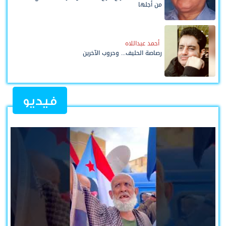
من أجلها
أحمد عبداللاه
رصاصة الحليف... وحروب الآخرين
فيديو