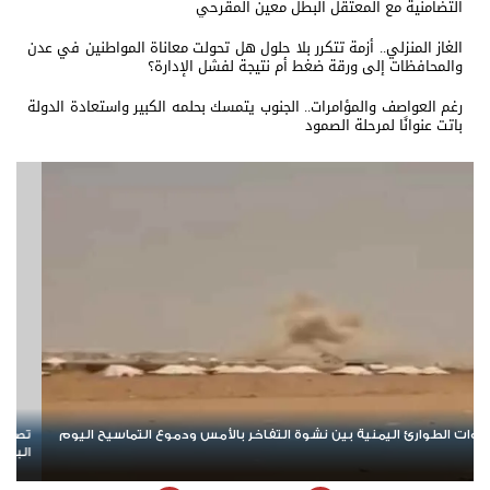
التضامنية مع المعتقل البطل معين المقرحي
الغاز المنزلي.. أزمة تتكرر بلا حلول هل تحولت معاناة المواطنين في عدن
والمحافظات إلى ورقة ضغط أم نتيجة لفشل الإدارة؟
رغم العواصف والمؤامرات.. الجنوب يتمسك بحلمه الكبير واستعادة الدولة
باتت عنوانًا لمرحلة الصمود
تصعيد جديد يهز مأرب وحضرموت.. الهجوم الحوثي يخلط الأوراق ويعيد
م
البلد إلى حافة المواجهة الشاملة
ا