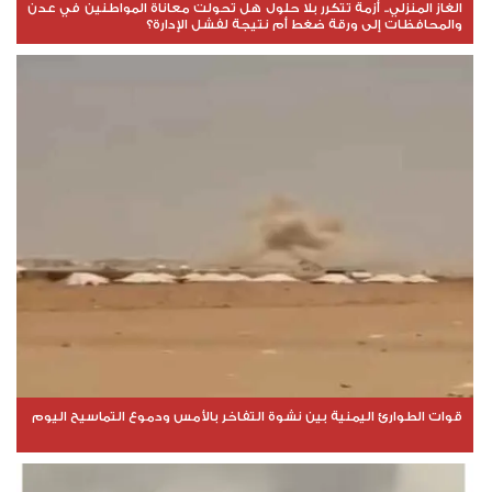
الغاز المنزلي.. أزمة تتكرر بلا حلول هل تحولت معاناة المواطنين في عدن
والمحافظات إلى ورقة ضغط أم نتيجة لفشل الإدارة؟
قوات الطوارئ اليمنية بين نشوة التفاخر بالأمس ودموع التماسيح اليوم