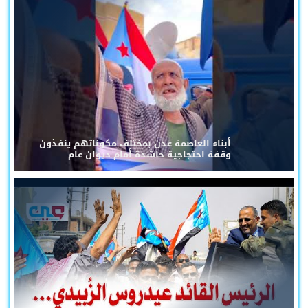
أبناء العاصمة عدن بمختلف مكوناتهم ينفذون
وقفة احتجاجية حاشدة أمام ديوان عام