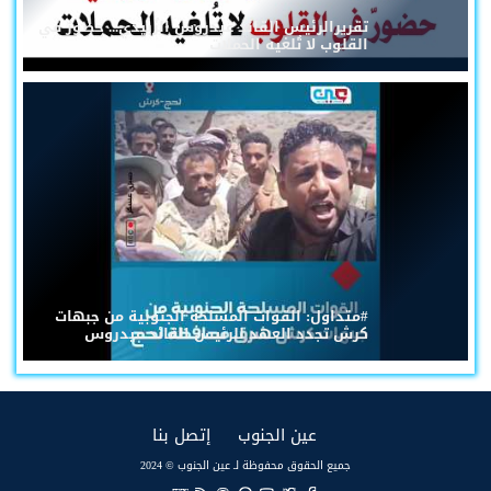
تقريرالرئيس القائد عيدروس الزُبيدي... حضورٌ في
القلوب لا تُلغيه الحملات
#متداول: القوات المسلحة الجنوبية من جبهات
كرش تجدد العهد للرئيس القائد عيدروس
(current)
(current)
عين الجنوب
إتصل بنا
جميع الحقوق محفوظة لـ عين الجنوب © 2024