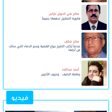
صالح علي الدويل باراس
فاتورة التضليل ندفعها جميعاً
صالح شائف
عندما يُكتب التاريخ بيراع القضية وبحبر الدماء التي سالت
من أجلها
أحمد عبداللاه
رصاصة الحليف... وحروب الآخرين
فيديو