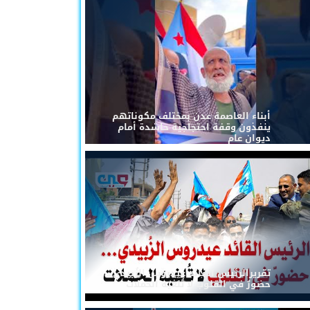
أبناء العاصمة عدن بمختلف مكوناتهم
ينفذون وقفة احتجاجية حاشدة أمام
ديوان عام
تقريرالرئيس القائد عيدروس الزُبيدي...
حضورٌ في القلوب لا تُلغيه الحملات