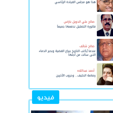
هذا هو مجلس القيادة الرئاسي
صالح علي الدويل باراس
فاتورة التضليل ندفعها جميعاً
صالح شائف
عندما يُكتب التاريخ بيراع القضية وبحبر الدماء
التي سالت من أجلها
أحمد عبداللاه
رصاصة الحليف... وحروب الآخرين
فيديو