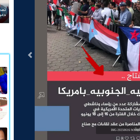
جنوب
التالى
IMG-20250616-WA009