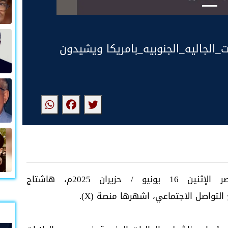
الجاليه_الجنوبيه_بامريكا ويشيدون
اطلق ناشطون وسياسيون جنوبيون، عصر الإثنين 16 يونيو / حزيران 2025م، هاشتاج
التواصل الاجتماعي، اشهرها منصة (X).