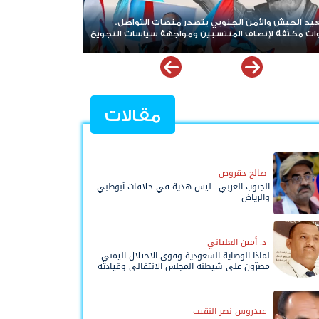
يون موعدنا مليونية يوليو.. الشعب يكسر قيود الوصاية
مقالات
صالح حقروص
الجنوب العربي.. ليس هدية في خلافات أبوظبي
والرياض
د. أمين العلياني
لماذا الوصاية السعودية وقوى الاحتلال اليمني
مصرّون على شيطنة المجلس الانتقالي وقيادته
المفوضة وحواضنه الشعبية؟
عيدروس نصر النقيب