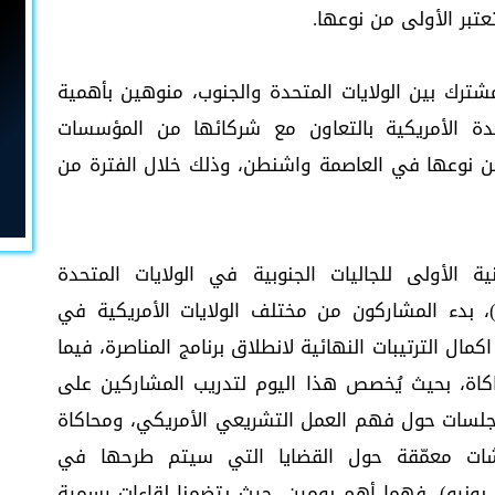
تبر الأولى من نوعها.
مشترك بين الولايات المتحدة والجنوب، منوهين بأهمية
تحدة الأمريكية بالتعاون مع شركائها من المؤسسات
من نوعها في العاصمة واشنطن، وذلك خلال الفترة من
ية الأولى للجاليات الجنوبية في الولايات المتحدة
 حيث يتضمن أول يوم (15 يونيو)، بدء المشاركون من مختلف الولايات الأمريكية في
ل الترتيبات النهائية لانطلاق برنامج المناصرة، فيما
 التدريب والمحاكاة، بحيث يُخصص هذا اليوم لتدريب المشاركين على
 جلسات حول فهم العمل التشريعي الأمريكي، ومحاكاة
سمية (Mock Meetings)، ونقاشات معمّقة حول القضايا التي سيتم طرحها في
الكونغرس، أما اليوم الثالث والرابع (17 و 18 يونيو)، فهما أهم يومين، حيث يتضمنا لقاءات رسمية