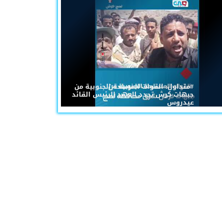
#متداول: القوات المسلحة الجنوبية من
جبهات كرش تجدد العهد للرئيس القائد
عيدروس