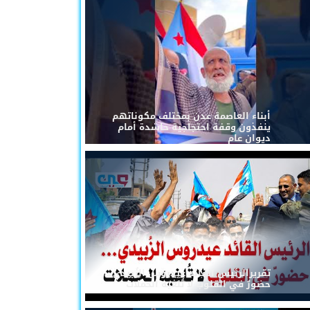
أبناء العاصمة عدن بمختلف مكوناتهم
ينفذون وقفة احتجاجية حاشدة أمام
ديوان عام
تقريرالرئيس القائد عيدروس الزُبيدي...
حضورٌ في القلوب لا تُلغيه الحملات