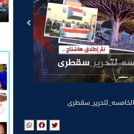
مغر
#جن
التالى
IMG-20250619-WA006
الخامسه_لتحرير_سقطرى