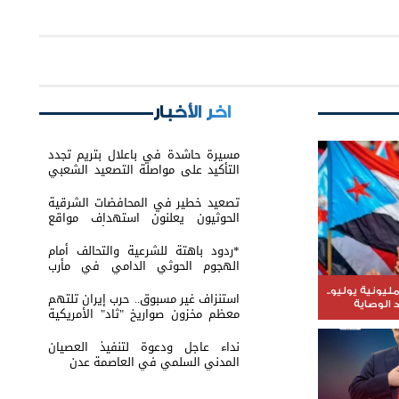
اخر الأخبار
مسيرة حاشدة في باعلال بتريم تجدد
التأكيد على مواصلة التصعيد الشعبي
السلمي
تصعيد خطير في المحافضات الشرقية
الحوثيون يعلنون استهداف مواقع
عسكرية في حضرموت ومأرب اليمنية
بوابل من الصواريخ والطائرات المسيّرة
*ردود باهتة للشرعية والتحالف أمام
الهجوم الحوثي الدامي في مأرب
وحضرموت*
يونية يوليو..
استنزاف غير مسبوق.. حرب إيران تلتهم
الوصاية
معظم مخزون صواريخ "ثاد" الأمريكية
وتدق ناقوس الخطر داخل البنتاغون
نداء عاجل ودعوة لتنفيذ العصيان
المدني السلمي في العاصمة عدن