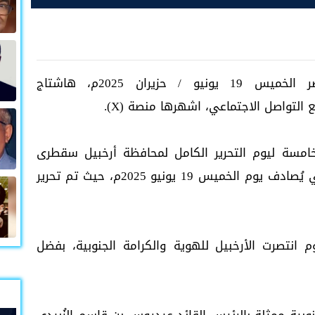
اطلق ناشطون وسياسيون جنوبيون، عصر الخميس 19 يونيو / حزيران 2025م، هاشتاج
لتواصل الاجتماعي، اشهرها منصة (X).
لخامسة ليوم التحرير الكامل لمحافظة أرخبيل سقطرى
الجنوبية من ميليشيا الإخوان الإرهابية، والتي يُصادف يوم الخميس 19 يونيو 2025م، حيث تم تحرير
انتصرت الأرخبيل للهوية والكرامة الجنوبية، بفضل