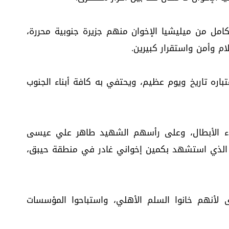
امل من ميليشيا الإخوان منهم جزيرة جنوبية محررة،
م وأمن واستقرار كبيرين.
اره تاريخ ويوم عظيم، ويحتفي به كافة أبناء الجنوب
اء الأبطال، وعلى رأسهم الشهيد طاهر علي عيسى
حد صناع نصر فجر يوم 19 يونيو، الذي استشهد بكمين إخواني غادر في منطقة حيبق،
لأنهم خانوا السلم الأهلي، واستباحوا المؤسسات