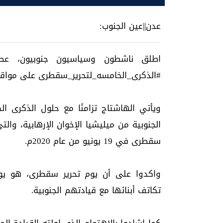
عدن||عين الجنوب:
#الذكرى_الخامسه_لتحرير_سقطرى على مواقع ا
ويأتي الهاشتاج تزامنًا مع حلول الذكرى ا
سقطرى في 19 يونيو من عام 2020م.
واكدوا على أن يوم تحرير سقطرى، هو يوم 
تكاتف أبنائها مع قيادتهم الجنوبية.