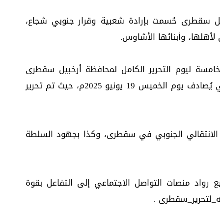
يل سقطرى حُسمت بإرادة شعبية وقرار جنوبي شجاع،
لأهلها، وأبنائها الأشاوس.
لخامسة ليوم التحرير الكامل لمحافظة أرخبيل سقطرى
الجنوبية من ميليشيا الإخوان الإرهابية، والتي يُصادف يوم الخميس 19 يونيو 2025م، حيث تم تحرير
 الانتقالي الجنوبي في سقطرى، وكذا بجهود السلطة
ع رواد منصات التواصل الاجتماعي إلى التفاعل بقوة
_لتحرير_سقطرى .