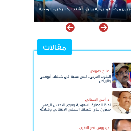
دون جنوبيون يطلقون هاشتاج
وبيون_عيدروس_بقلوبنا
مقالات
صالح حقروص
الجنوب العربي.. ليس هدية في خلافات أبوظبي
والرياض
د. أمين العلياني
لماذا الوصاية السعودية وقوى الاحتلال اليمني
مصرّون على شيطنة المجلس الانتقالي وقيادته
المفوضة وحواضنه الشعبية؟
عيدروس نصر النقيب