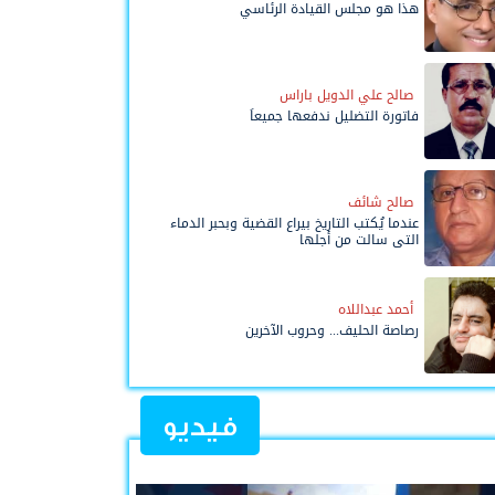
هذا هو مجلس القيادة الرئاسي
صالح علي الدويل باراس
فاتورة التضليل ندفعها جميعاً
صالح شائف
عندما يُكتب التاريخ بيراع القضية وبحبر الدماء
التي سالت من أجلها
أحمد عبداللاه
رصاصة الحليف... وحروب الآخرين
فيديو