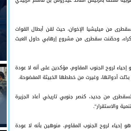
جنوبية ممثلة بالرئيس القائد عيدروس بن قاسم الزُبيدي
 سقطرى من ميليشيا الإخوان، حيث لقن أبطال القوات
 نكراء، وحصّنت سقطرى من مشروع إرهابي حاول العبث
إحياء لروح الجنوب المقاوم، مؤكدين على أنه لا عودة
دّلت أدواتها، وغيرت من خططها الخبيثة المفضوحة.
 2020م، كُتب المجد لسقطرى من جديد، كنصر جنوبي تاريخي أعاد الجزيرة
نمية والاستقرار".
 إحياء لروح الجنوب المقاوم، منوهين بأنه لا عودة