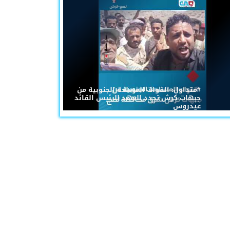
#متداول: القوات المسلحة الجنوبية من
جبهات كرش تجدد العهد للرئيس القائد
عيدروس