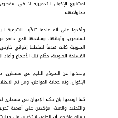
لمشاريع الإخوان التدميرية لا في سقطرى
محاولاتهم.
وأكدوا على أنه عندما تنكّرت الشرعية اليم
لسقطرى، وأبنائها، وسلاحها الذي دافع ع
الجنوبية كانت هدفاً لمخطط إخواني خارجي
المُسلحة الجنوبية، حطّم تلك الأطماع وأعاد الق
وتحدثوا عن النموذج الناجح في سقطرى، حي
الإخوان، وثم حماية المواطن، ومن ثم الانطلاق
كما اوضحوا بأن حكم الإخوان في سقطرى 
والتجنيد والعبث، مؤكدين على أهمية تحري
رسالة واضحة بأن الجنوب لا يُكسر، وان ميليش