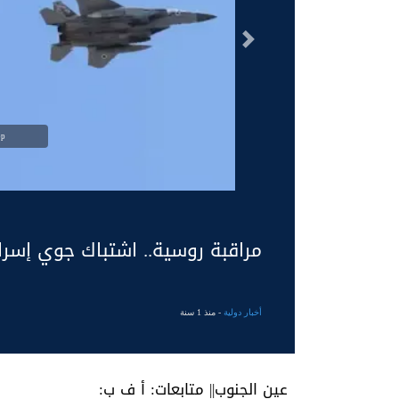
السابق
bp
مراقبة روسية.. اشتباك جوي إسرا
أخبار دولية
- منذ 1 سنة
عين الجنوب|| متابعات: أ ف ب: