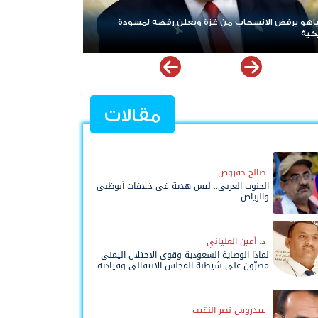
 على «خروقات» حزب الله.. إسرائيل تشن ضربات على جنوب
ان
مقالات
صالح حقروص
الجنوب العربي.. ليس هدية في خلافات أبوظبي
والرياض
د. أمين العلياني
لماذا الوصاية السعودية وقوى الاحتلال اليمني
مصرّون على شيطنة المجلس الانتقالي وقيادته
المفوضة وحواضنه الشعبية؟
عيدروس نصر النقيب