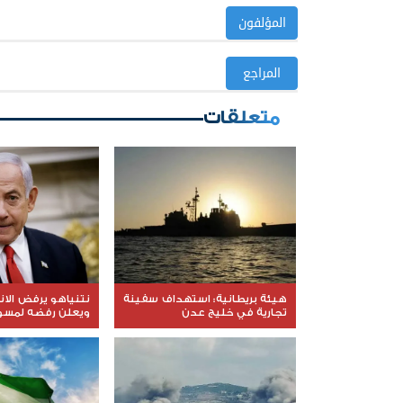
المؤلفون
المراجع
متعلقات
هيئة بريطانية: استهداف سفينة
نتنياهو يرفض الا
تجارية في خليج عدن
ويعلن رفضه لمسود