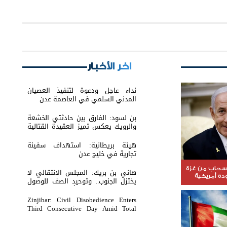
اخر الأخبار
نداء عاجل ودعوة لتنفيذ العصيان
المدني السلمي في العاصمة عدن
بن لسود: الفارق بين حادثتي الخشعة
والرويك يعكس تميز العقيدة القتالية
والثبات المعنوي للقوات الجنوبية
هيئة بريطانية: استهداف سفينة
تجارية في خليج عدن
نسحاب من غزة
هاني بن بريك: المجلس الانتقالي لا
ة أمريكية
يختزل الجنوب.. وتوحيد الصف للوصول
لاستعادة الدولة أولوية تفرضها
الحكمة
Zinjibar: Civil Disobedience Enters
Third Consecutive Day Amid Total
Commercial Compliance and
Widespread Public Engagement.