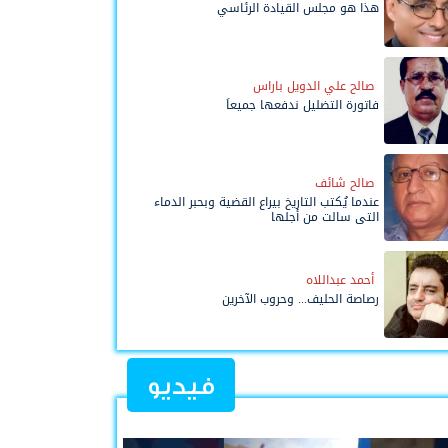
هذا هو مجلس القيادة الرئاسي
صالح علي الدويل باراس
فاتورة التضليل ندفعها جميعاً
صالح شائف
عندما يُكتب التاريخ بيراع القضية وبحبر الدماء
التي سالت من أجلها
أحمد عبداللاه
رصاصة الحليف... وحروب الآخرين
فيديو