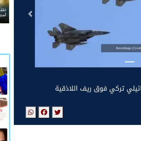
نتنياهو يرفض الانسحاب من غزة ويعلن رفضه لمسودة
ردا
التالى
أمريكية
لبن
ResizeImage (1).we
ئيلي تركي فوق ريف اللاذقية