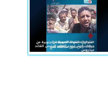
#متداول: القوات المسلحة الجنوبية من
جبهات كرش تجدد العهد للرئيس القائد
عيدروس