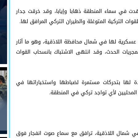
دت في سماء المنطقة ذهابا وإيابا، وقد خرقت جدار
قوات التركية المتوغلة والطيران التركي المرافق لها.
عسكرية لها في شمال محافظة اللاذقية، وهو ما أثار
جريات الحدث، وقد انتهى الاشتباك بانسحاب القوات
دة لها بتحركات مستمرة لضباطها واستخباراتها في
محليين لأي تواجد تركي في المنطقة.
 في شمال اللاذقية، ترافق مع سماع صوت انفجار فوق