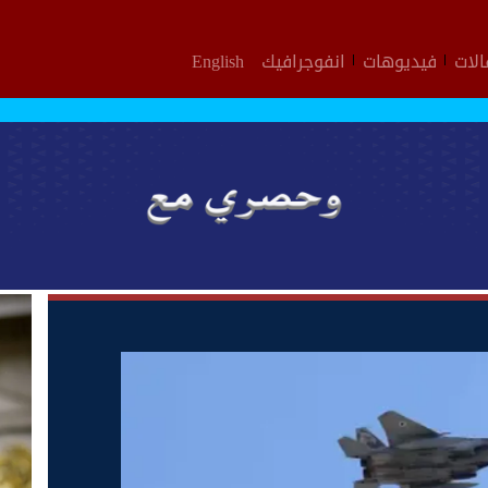
لات
فيديوهات
انفوجرافيك
English