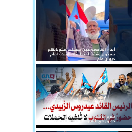
أبناء العاصمة عدن بمختلف مكوناتهم
ينفذون وقفة احتجاجية حاشدة أمام
ديوان عام
تقريرالرئيس القائد عيدروس الزُبيدي...
حضورٌ في القلوب لا تُلغيه الحملات