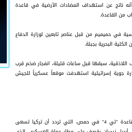
أنه ناتج عن استهداف المضادات الأرضية في قاعدة
ب من القاعدة.
وسية في حميميم من قبل عناصر تابعين لوزارة الدفاع
الكلية البحرية بجبلة.
 اللاذقية، سبقها قبل ساعات قليلة، انفجار ضخم قرب
ة جوية إسرائيلية استهدفت موقعاً عسكرياً للجيش
وفي مارس آذار الماضي، قصفت إسرائيل قاعدة "تي 4" في حمص، التي تردد أن تركيا تسعى
ي أبريل نيسان بقصف على مطار حماة العسكري، الذي