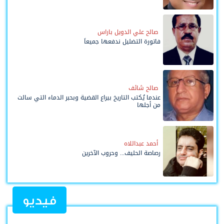
صالح علي الدويل باراس
فاتورة التضليل ندفعها جميعاً
صالح شائف
عندما يُكتب التاريخ بيراع القضية وبحبر الدماء التي سالت
من أجلها
أحمد عبداللاه
رصاصة الحليف... وحروب الآخرين
فيديو