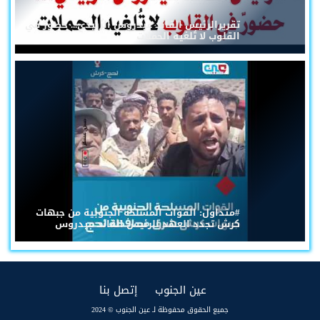
تقريرالرئيس القائد عيدروس الزُبيدي... حضورٌ في
القلوب لا تُلغيه الحملات
#متداول: القوات المسلحة الجنوبية من جبهات
كرش تجدد العهد للرئيس القائد عيدروس
(current)
(current)
عين الجنوب
إتصل بنا
جميع الحقوق محفوظة لـ عين الجنوب © 2024