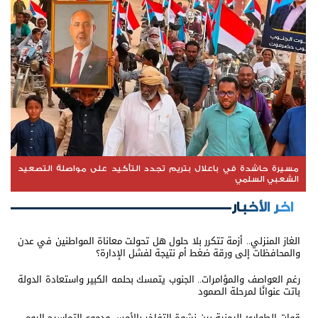
مسيرة حاشدة في باعلال بتريم تجدد التأكيد على مواصلة التصعيد
الشعبي السلمي
اخر الأخبار
الغاز المنزلي.. أزمة تتكرر بلا حلول هل تحولت معاناة المواطنين في عدن
والمحافظات إلى ورقة ضغط أم نتيجة لفشل الإدارة؟
رغم العواصف والمؤامرات.. الجنوب يتمسك بحلمه الكبير واستعادة الدولة
باتت عنوانًا لمرحلة الصمود
قوات الطوارئ اليمنية بين نشوة التفاخر بالأمس ودموع التماسيح اليوم