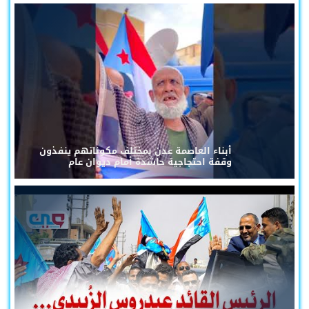
أبناء العاصمة عدن بمختلف مكوناتهم ينفذون
وقفة احتجاجية حاشدة أمام ديوان عام