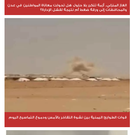
الغاز المنزلي.. أزمة تتكرر بلا حلول هل تحولت معاناة المواطنين في عدن
والمحافظات إلى ورقة ضغط أم نتيجة لفشل الإدارة؟
قوات الطوارئ اليمنية بين نشوة التفاخر بالأمس ودموع التماسيح اليوم