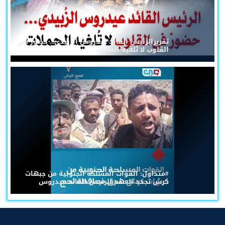
تقريرالرئيس القائد عيدروس الزُبيدي... حضورٌ في
القلوب لا تُلغيه الحملات
#متداول: القوات المسلحة الجنوبية من جبهات
كرش تجدد العهد للرئيس القائد عيدروس