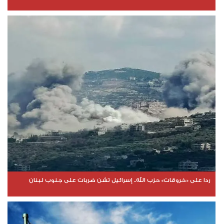
ردا على «خروقات» حزب الله.. إسرائيل تشن ضربات على جنوب لبنان