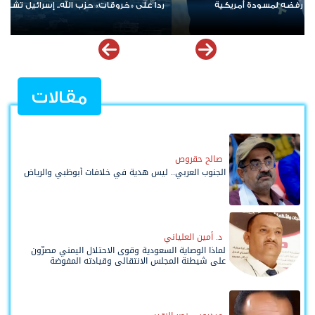
 جنوب لبنان
الإمارات ترسخ دعم الموهوبين والمبدعين العرب عبر مبادرا
ملهمة
مقالات
صالح حقروص
الجنوب العربي.. ليس هدية في خلافات أبوظبي والرياض
د. أمين العلياني
لماذا الوصاية السعودية وقوى الاحتلال اليمني مصرّون
على شيطنة المجلس الانتقالي وقيادته المفوضة
وحواضنه الشعبية؟