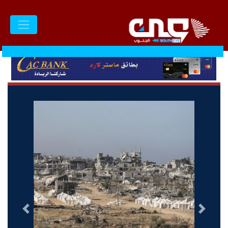
السابق
التالى