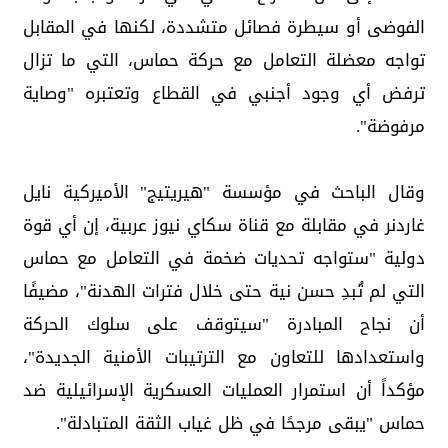
الفوضى أو سيطرة فصائل متشددة، لكنها في المقابل
تواجه معضلة التعامل مع حركة حماس، التي ما تزال
ترفض أي وجود أجنبي في القطاع وتعتبره "وصاية
مرفوضة".
وقال الباحث في مؤسسة "هيريتيج" الأميركية نايل
غاردنر في مقابلة مع قناة سكاي نيوز عربية، إن أي قوة
دولية "ستواجه تحديات ضخمة في التعامل مع حماس
التي لم تُبدِ حسن نية حتى خلال فترات الهدنة"، مضيفًا
أن نجاح المبادرة "سيتوقف على سلوك الحركة
واستعدادها للتعاون مع الترتيبات الأمنية الجديدة"،
مؤكداً أن استمرار العمليات العسكرية الإسرائيلية ضد
حماس "يبقى مرجحًا في ظل غياب الثقة المتبادلة".