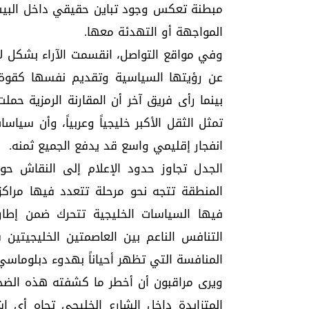
مبطنة تعكس وجود تباين حقيقي داخل البيت ا
المواجهة أو التهدئة معها.
وفي مواقع التواصل، انقسمت الآراء بشكل لا
عن رؤيتها السياسية وتقديم نفسها كقوة إ
بينما رأى فريق آخر أن المقارنة الرمزية حمل
تمثل الثقل الأكبر خليجياً وعربياً، وأن سيا
انفجار إقليمي واسع قد يدفع الجميع ثمنه.
الجدل تجاوز حدود الإعلام إلى النقاش حو
المنطقة تتجه نحو مرحلة تتعدد فيها مراكز 
فيها السياسات الخليجية تتحرك ضمن إطار أك
التنافس الناعم بين العاصمتين الخليجيتين 
المنافسة التي تظهر أحياناً بهدوء دبلوماسي، 
ويرى مراقبون أن أخطر ما كشفته هذه الضج
المتزايدة داخل الشارع الخليجي تجاه أي إش