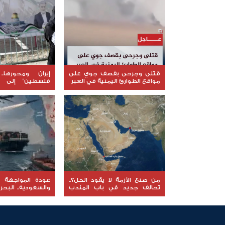
قتلى وجرحى بقصف جوي على
إيران ومحورها.
مواقع الطوارئ اليمنية في العبر
فلسطين" إلى إ
المنطقة
من صنع الأزمة لا يقود الحل؟..
عودة المواجهة ب
تحالف جديد في باب المندب
والسعودية.. البحر
يعيد فتح ملف إخفاقات التحالف
والهدنة تدخل أخطر
العربي في اليمن