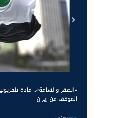
السابق
«الصقر والنعامة».. مادة تلفزيونية
الموقف من إيران
السياسة
- منذ 2 شهر