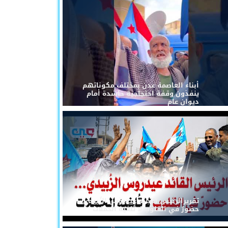
أبناء العاصمة عدن بمختلف مكوناتهم
ينفذون وقفة احتجاجية حاشدة أمام
ديوان عام
تقريرالرئيس القائد عيدروس الزُبيدي...
حضورٌ في القلوب لا تُلغيه الحملات