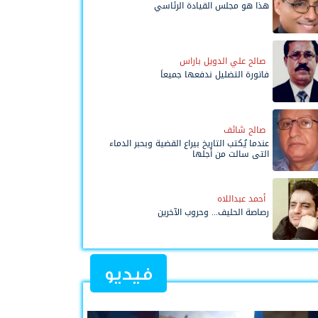
هذا هو مجلس القيادة الرئاسي
صالح علي الدويل باراس
فاتورة التضليل ندفعها جميعاً
صالح شائف
عندما يُكتب التاريخ بيراع القضية وبحبر الدماء
التي سالت من أجلها
أحمد عبداللاه
رصاصة الحليف... وحروب الآخرين
فيديو