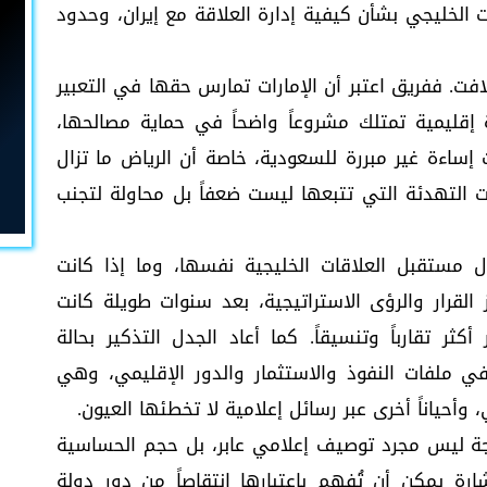
لخليجي بشأن كيفية إدارة العلاقة مع إيران، وحدود
فت. ففريق اعتبر أن الإمارات تمارس حقها في التعبير
قليمية تمتلك مشروعاً واضحاً في حماية مصالحها،
ت إساءة غير مبررة للسعودية، خاصة أن الرياض ما تزال
سات التهدئة التي تتبعها ليست ضعفاً بل محاولة لتجنب
ل مستقبل العلاقات الخليجية نفسها، وما إذا كانت
القرار والرؤى الاستراتيجية، بعد سنوات طويلة كانت
ثر تقارباً وتنسيقاً. كما أعاد الجدل التذكير بحالة
في ملفات النفوذ والاستثمار والدور الإقليمي، وهي
وأحياناً أخرى عبر رسائل إعلامية لا تخطئها العيون.
ة ليس مجرد توصيف إعلامي عابر، بل حجم الحساسية
ارة يمكن أن تُفهم باعتبارها انتقاصاً من دور دولة