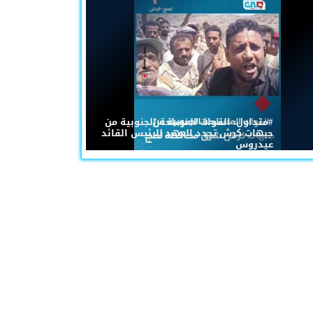
#متداول: القوات المسلحة الجنوبية من
جبهات كرش تجدد العهد للرئيس القائد
عيدروس