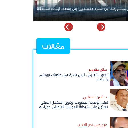
نع الأزمة لا يقود الحل؟.. تحالف جديد في باب المندب
عودة المواجهة بين ا
 فتح ملف إخفاقات التحالف العربي في اليمن
يشتعل والهدنة تدخ
مقالات
صالح حقروص
الجنوب العربي.. ليس هدية في خلافات أبوظبي
والرياض
د. أمين العلياني
لماذا الوصاية السعودية وقوى الاحتلال اليمني
مصرّون على شيطنة المجلس الانتقالي وقيادته
المفوضة وحواضنه الشعبية؟
عيدروس نصر النقيب