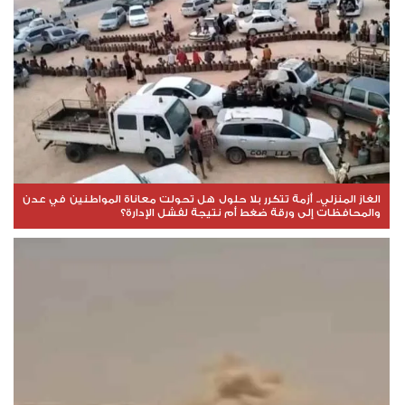
الغاز المنزلي.. أزمة تتكرر بلا حلول هل تحولت معاناة المواطنين في عدن
والمحافظات إلى ورقة ضغط أم نتيجة لفشل الإدارة؟