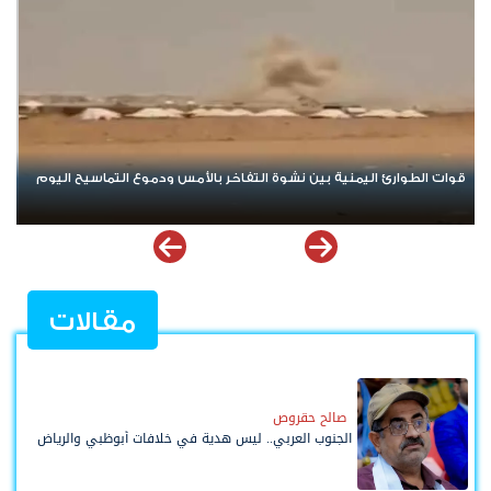
تصعيد جديد يهز مأرب وحضرموت.. الهجوم الحوثي يخلط الأوراق ويعيد
البلد إلى حافة المواجهة الشاملة
مقالات
صالح حقروص
الجنوب العربي.. ليس هدية في خلافات أبوظبي والرياض