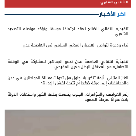
الشعبي السلمي
اخر الأخبار
تنفيذية انتقالي الضالع تعقد اجتماعًا موسعًا وتؤكد مواصلة التصعيد
الشعبي
نداء ودعوة لتواصل العصيان المدني السلمي في العاصمة عدن
تنفيذية انتقالي العاصمة عدن تدعو الجماهير للمشاركة في الوقفة
التضامنية مع المعتقل البطل معين المقرحي
الغاز المنزلي.. أزمة تتكرر بلا حلول هل تحولت معاناة المواطنين في عدن
والمحافظات إلى ورقة ضغط أم نتيجة لفشل الإدارة؟
رغم العواصف والمؤامرات.. الجنوب يتمسك بحلمه الكبير واستعادة الدولة
باتت عنوانًا لمرحلة الصمود