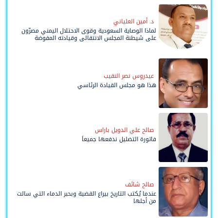
د. أمين العلياني
لماذا الوصاية السعودية وقوى الاحتلال اليمني مصرّون
على شيطنة المجلس الانتقالي وقيادته المفوضة
وحواضنه الشعبية؟
عيدروس نصر النقيب
هذا هو مجلس القيادة الرئاسي
صالح علي الدويل باراس
فاتورة التضليل ندفعها جميعاً
صالح شائف
عندما يُكتب التاريخ بيراع القضية وبحبر الدماء التي سالت
من أجلها