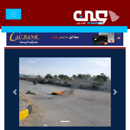
السابق
التالى