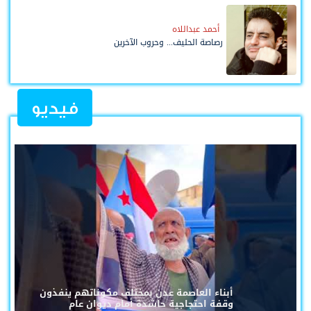
أحمد عبداللاه
رصاصة الحليف... وحروب الآخرين
فيديو
أبناء العاصمة عدن بمختلف مكوناتهم ينفذون
وقفة احتجاجية حاشدة أمام ديوان عام