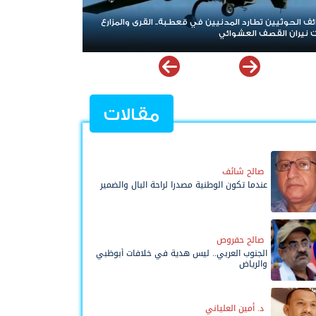
العصيان المدني الجنوبي.. صرخة شعبية مدوية في وجه
الهيمنة والوصاية وإعلان تمسّك الجنوب بحقه في تقرير
مصيره
مقالات
صالح شائف
عندما تكون الوطنية مصدرا لراحة البال والضمير
صالح حقروص
الجنوب العربي.. ليس هدية في خلافات أبوظبي
والرياض
د. أمين العلياني