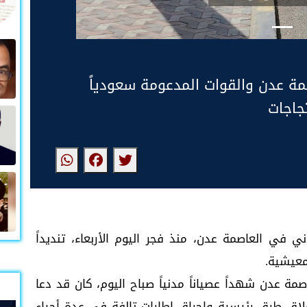
ة عدن والقوات المدعومة سعودياً
جاجات
في العاصمة عدن، منذ فجر اليوم الأربعاء، تنديداً
معيشية.
مة عدن شهداً عصياناً مدنياً صباح اليوم، كان قد دعا
لاق طرق رئيسية وإحراق إطارات تالفة في عدة أحياء