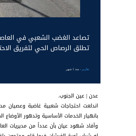
تصاعد الغضب الشعبي في العاصم
تطلق الرصاص الحي لتفريق الاحت
تقارير
- منذ 1 شهر
عدن | عين الجنوب.
اندلعت احتجاجات شعبية غاضبة وعصيان مدني 
بانهيار الخدمات الأساسية وتدهور الأوضاع ال
وأفاد شهود عيان بأن عدداً من مديريات العاص
له شباب ثورة الفرشان فيما قام محتجون بإغ