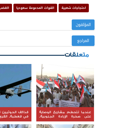
احتجاجات شعبية
القوات المدعومة سعوديا
الغضب
المؤلفون
المراجع
متعلقات
عندما تتحطم مشاريع الوصاية
قذائف الحوثيين ت
على صخرة الإرادة الجنوبية..
في قعطبة.. القرى
كيف أصبح التمسك بالثوابت
نيران القصف العش
الوطنية خط الدفاع الأول؟