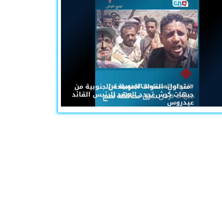
#متداول: القوات المسلحة الجنوبية من
جبهات كرش تجدد العهد للرئيس القائد
عيدروس