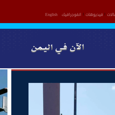
لات
فيديوهات
انفوجرافيك
English