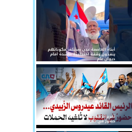
أبناء العاصمة عدن بمختلف مكوناتهم
ينفذون وقفة احتجاجية حاشدة أمام
ديوان عام
تقريرالرئيس القائد عيدروس الزُبيدي...
حضورٌ في القلوب لا تُلغيه الحملات