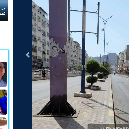
قذائف الحوثيين تطارد المدنيين في قعطبة.. القرى والمزارع
تحت نيران القصف العشوائي
التالى
FB_IMG_178109236842