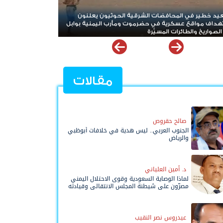
ون
استنزاف غير مسبوق.. حرب إيران تلتهم معظم مخزون
بوابل
صواريخ "ثاد" الأمريكية وتدق ناقوس الخطر داخل البنتاغون
مقالات
صالح حقروص
الجنوب العربي.. ليس هدية في خلافات أبوظبي
والرياض
د. أمين العلياني
لماذا الوصاية السعودية وقوى الاحتلال اليمني
مصرّون على شيطنة المجلس الانتقالي وقيادته
المفوضة وحواضنه الشعبية؟
عيدروس نصر النقيب