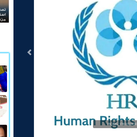
تصعيد خطير في المحافضات الشرقية الحوثيون يعلن
استهداف مواقع عسكرية في حضرموت ومأرب اليمنية 
من الصواريخ والطائرات المسيّرة
التالى
FB_IMG_178115504783