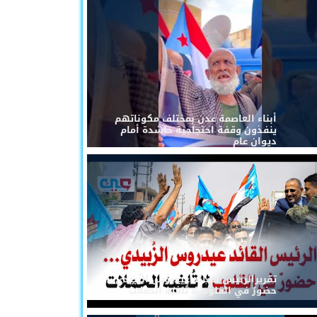
أبناء العاصمة عدن بمختلف مكوناتهم
ينفذون وقفة احتجاجية حاشدة أمام
ديوان عام
تقريرالرئيس القائد عيدروس الزُبيدي...
حضورٌ في القلوب لا تُلغيه الحملات