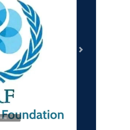
السابق
9.jpg