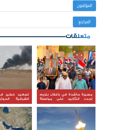
المؤلفون
المراجع
متعلقات
مسيرة حاشدة في باعلال بتريم
تصعيد خطير في
تجدد التأكيد على مواصلة
الشرقية الحوث
التصعيد الشعبي السلمي
استهداف مواقع
حضرموت ومأرب ال
من الصواريخ والطائ