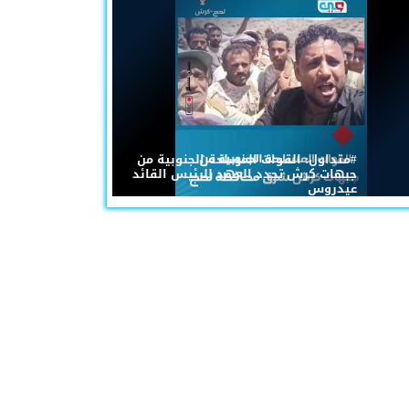
#متداول: القوات المسلحة الجنوبية من
جبهات كرش تجدد العهد للرئيس القائد
عيدروس