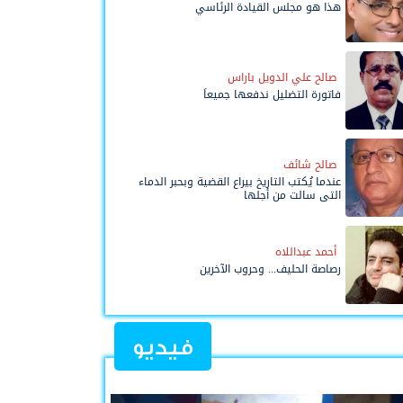
هذا هو مجلس القيادة الرئاسي
صالح علي الدويل باراس
فاتورة التضليل ندفعها جميعاً
صالح شائف
عندما يُكتب التاريخ بيراع القضية وبحبر الدماء
التي سالت من أجلها
أحمد عبداللاه
رصاصة الحليف... وحروب الآخرين
فيديو