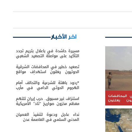
اخر الأخبار
مسيرة حاشدة في باعلال بتريم تجدد
التأكيد على مواصلة التصعيد الشعبي
السلمي
تصعيد خطير في المحافضات الشرقية
الحوثيون يعلنون استهداف مواقع
عسكرية في حضرموت ومأرب اليمنية
بوابل من الصواريخ والطائرات المسيّرة
*ردود باهتة للشرعية والتحالف أمام
الهجوم الحوثي الدامي في مأرب
وحضرموت*
 المحافضات
استنزاف غير مسبوق.. حرب إيران تلتهم
يون يعلنون
معظم مخزون صواريخ "ثاد" الأمريكية
 عسكرية في
وتدق ناقوس الخطر داخل البنتاغون
يمنية بوابل
نداء عاجل ودعوة لتنفيذ العصيان
رات المسيّرة
المدني السلمي في العاصمة عدن