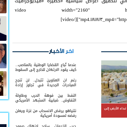
ساني لتحقيق أغراض سياسية #خطيرة #فيديوجرافيك
وب [video width="2160" height="2160"
mp4="http://e
اخر الأخبار
عندما تُباع القضايا الوطنية بالمناصب...
كيف يقود الارتهان للخارج إلى السقوط
رغم ان العناوين تتبدل.. لن تنجح
المبادرات الجديدة في تجاوز إرادة
شعب الجنوب
النفط بين فوهة الحرب وطاولة
التفاوض.. ضبابية المشهد الأمريكي
الإيراني تعيد إشعال أسواق الطاقة
العالمية
داء الأرض إلى
نتنياهو يرفض الانسحاب من غزة ويعلن
رفضه لمسودة أمريكية
حرب الخدمات.. سلاح لإنهاك صمود