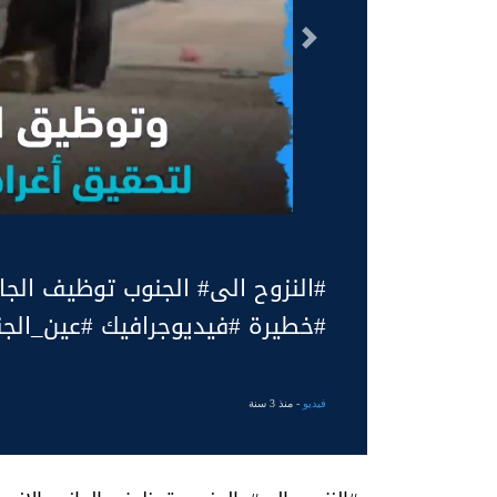
السابق
#النزوح الى# الجنوب توظيف الج
#خطيرة #فيديوجرافيك #عين_الج
فيديو
- منذ 3 سنة