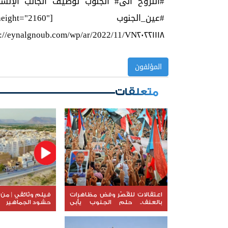
#النزوح الى# الجنوب توظيف الجانب الإن
#عين_الجن
ynalgnoub.com/wp/ar/2022/11/VN٢٠٢٢١١١٨_١٨١٨١٣.mp4"][/video]
المؤلفون
متعلقات
اعتقالات للقُصّر وفض مظاهرات
فيلم وثائقي | من ن
بالعنف.. حلم الجنوب يأبى
حشود الجماهير
النسيان (فيديو )