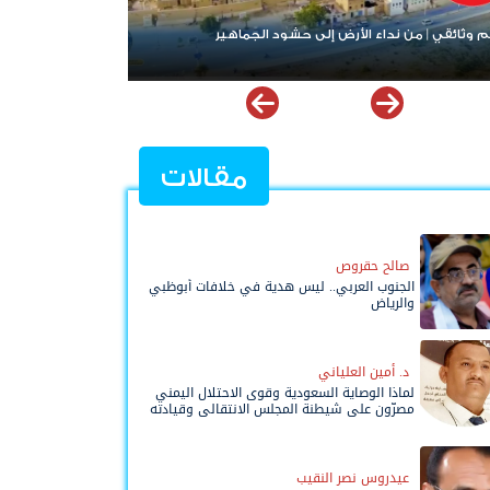
ثائقي | من نداء الأرض إلى حشود الجماهير
حنكة آل مسعود في ال
مقالات
صالح حقروص
الجنوب العربي.. ليس هدية في خلافات أبوظبي
والرياض
د. أمين العلياني
لماذا الوصاية السعودية وقوى الاحتلال اليمني
مصرّون على شيطنة المجلس الانتقالي وقيادته
المفوضة وحواضنه الشعبية؟
عيدروس نصر النقيب