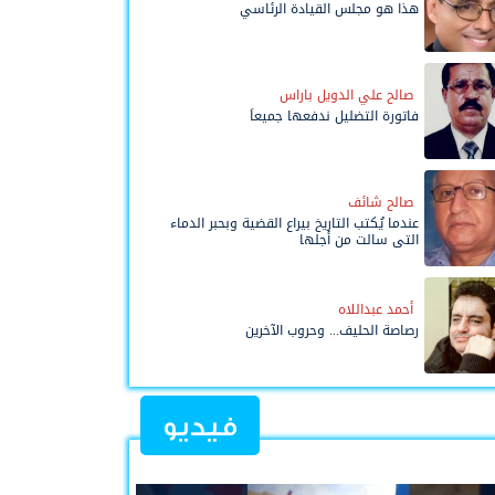
هذا هو مجلس القيادة الرئاسي
صالح علي الدويل باراس
فاتورة التضليل ندفعها جميعاً
صالح شائف
عندما يُكتب التاريخ بيراع القضية وبحبر الدماء
التي سالت من أجلها
أحمد عبداللاه
رصاصة الحليف... وحروب الآخرين
فيديو