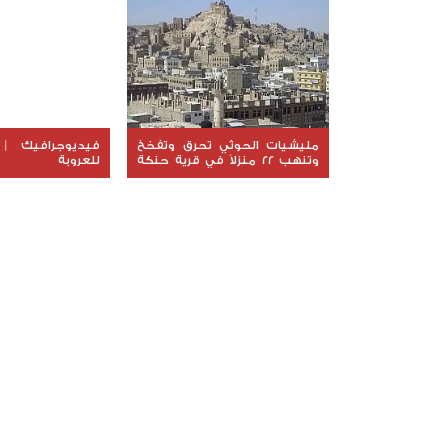
مليشيات الحوثي تحرق وتفخخ
فيديوجرافيك |
وتنهب 22 منزلاً في قرية حنكة
للعروبة
آل مسعود في البيضاء