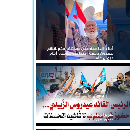
أبناء العاصمة عدن بمختلف مكوناتهم
ينفذون وقفة احتجاجية حاشدة أمام
ديوان عام
تقريرالرئيس القائد عيدروس الزُبيدي...
حضورٌ في القلوب لا تُلغيه الحملات