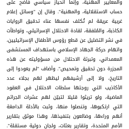
والمعايير المهنية، وإنما انحياز سياسي فاضح على
حساب الاستقلالية، والمهنية". وقال إن "وسائل إعلام
غربية عريقة لم تُكلف نفسها عناء تدقيق الروايات
الكاذبة، والمُلفقة، لقادة الاحتلال الإسرائيلي، وتواطأت
في نشر التضليل عن قطع رؤوس الأطفال الإسرائيليين،
واتهام حركة الجهاد الإسلامي باستهداف المستشفى
المعمداني، وتبرئة الاحتلال من مسؤوليته عن هذه
المجزرة دون تحقيق وتمحيص". وأضاف "لم يعودوا إلى
التاريخ، ولا إلى أرشيفهم ليظهر لهم بجلاء عدد
الأكاذيب التي روجتها سلطات الاحتلال في العقود
الماضية، ولو تريثوا قليلا لتبيّن لهم عشرات الجرائم
التي ارتكبوها، وتنصلوا منها، وثبت بالأدلة الدامغة
أنهم وراءها، وضالعون بتنفيذها، وهذا موثق بتقارير
الأمم المتحدة، وتقارير بعثات، ولجان دولية مستقلة".