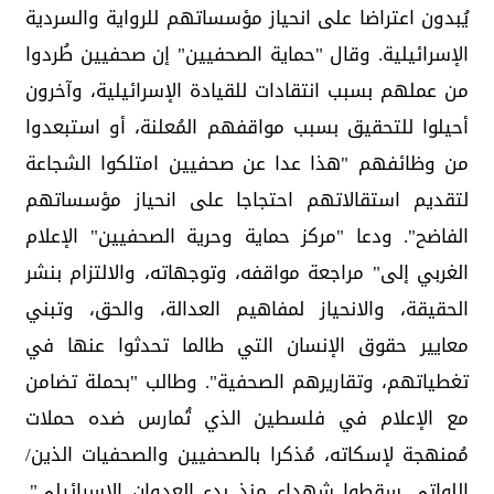
يُبدون اعتراضا على انحياز مؤسساتهم للرواية والسردية
الإسرائيلية. وقال "حماية الصحفيين" إن صحفيين طُردوا
من عملهم بسبب انتقادات للقيادة الإسرائيلية، وآخرون
أحيلوا للتحقيق بسبب مواقفهم المُعلنة، أو استبعدوا
من وظائفهم "هذا عدا عن صحفيين امتلكوا الشجاعة
لتقديم استقالاتهم احتجاجا على انحياز مؤسساتهم
الفاضح". ودعا "مركز حماية وحرية الصحفيين" الإعلام
الغربي إلى" مراجعة مواقفه، وتوجهاته، والالتزام بنشر
الحقيقة، والانحياز لمفاهيم العدالة، والحق، وتبني
معايير حقوق الإنسان التي طالما تحدثوا عنها في
تغطياتهم، وتقاريرهم الصحفية". وطالب "بحملة تضامن
مع الإعلام في فلسطين الذي تُمارس ضده حملات
مُمنهجة لإسكاته، مُذكرا بالصحفيين والصحفيات الذين/
اللواتي سقطوا شهداء منذ بدء العدوان الإسرائيلي".