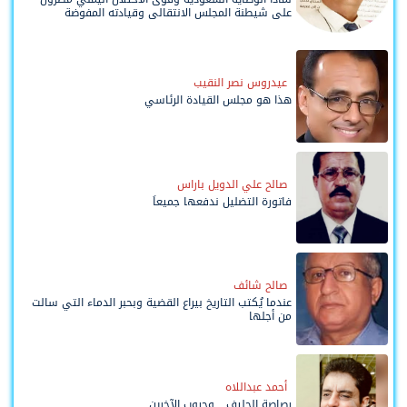
على شيطنة المجلس الانتقالي وقيادته المفوضة
وحواضنه الشعبية؟
عيدروس نصر النقيب
هذا هو مجلس القيادة الرئاسي
صالح علي الدويل باراس
فاتورة التضليل ندفعها جميعاً
صالح شائف
عندما يُكتب التاريخ بيراع القضية وبحبر الدماء التي سالت
من أجلها
أحمد عبداللاه
رصاصة الحليف... وحروب الآخرين