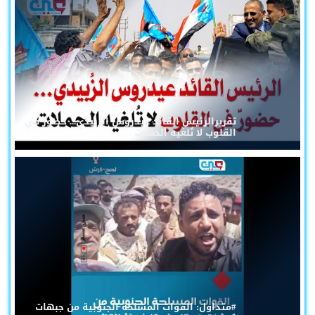
تقريرالرئيس القائد عيدروس الزُبيدي... حضورٌ في
القلوب لا تُلغيه الحملات
#متداول: القوات المسلحة الجنوبية من جبهات