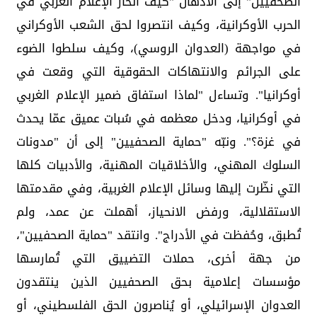
الصحفيين" إلى الأذهان "كيف انحاز الإعلام الغربي في
الحرب الأوكرانية، وكيف انتصروا لحق الشعب الأوكراني
في مواجهة (العدوان الروسي)، وكيف سلطوا الضوء
على الجرائم والانتهاكات الحقوقية التي وقعت في
أوكرانيا". وتساءل "لماذا استفاق ضمير الإعلام الغربي
في أوكرانيا، ودخل معظمه في سُبات عميق عمّا يحدث
في غزة؟". ونبّه "حماية الصحفيين" إلى أن "مدونات
السلوك المهني، والأخلاقيات المهنية، والأدبيات كلها
التي نظّرت إليها وسائل الإعلام الغربية، وفي مقدمتها
الاستقلالية، ورفض الانحياز، أهملت عن عمد، ولم
تُطبق، وحُفظت في الأدراج". وانتقد "حماية الصحفيين"،
من جهة أخرى، حملات التضييق التي تُمارسها
مؤسسات إعلامية بحق الصحفيين الذين ينتقدون
العدوان الإسرائيلي، أو يُناصرون الحق الفلسطيني، أو