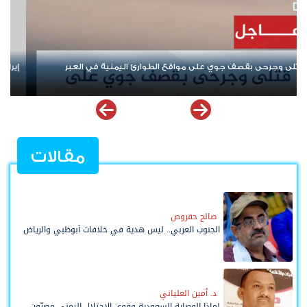
 من "نصرة فلسطين" إلى إشعال أزمات المنطقة
من صنع الأزمة لا يقو
ملف إخفاقات التحالف 
مقالات
صالح حقروص
الجنوب العربي.. ليس هدية في خلافات أبوظبي والرياض
د. أمين العلياني
لماذا الوصاية السعودية وقوى الاحتلال اليمني مصرّون