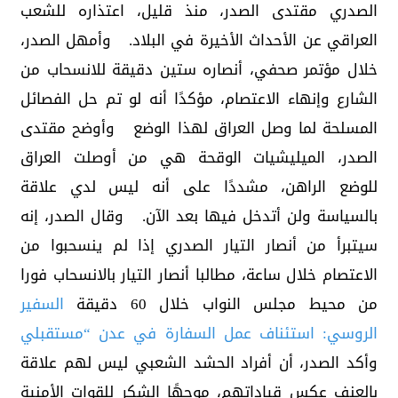
الصدري مقتدى الصدر، منذ قليل، اعتذاره للشعب
العراقي عن الأحداث الأخيرة في البلاد. وأمهل الصدر،
خلال مؤتمر صحفي، أنصاره ستين دقيقة للانسحاب من
الشارع وإنهاء الاعتصام، مؤكدًا أنه لو تم حل الفصائل
المسلحة لما وصل العراق لهذا الوضع وأوضح مقتدى
الصدر، الميليشيات الوقحة هي من أوصلت العراق
للوضع الراهن، مشددًا على أنه ليس لدي علاقة
بالسياسة ولن أتدخل فيها بعد الآن. وقال الصدر، إنه
سيتبرأ من أنصار التيار الصدري إذا لم ينسحبوا من
الاعتصام خلال ساعة، مطالبا أنصار التيار بالانسحاب فورا
من محيط مجلس النواب خلال 60 دقيقة
السفير
الروسي: استئناف عمل السفارة في عدن “مستقبلي
وأكد الصدر، أن أفراد الحشد الشعبي ليس لهم علاقة
بالعنف عكس قياداتهم، موجهًا الشكر للقوات الأمنية