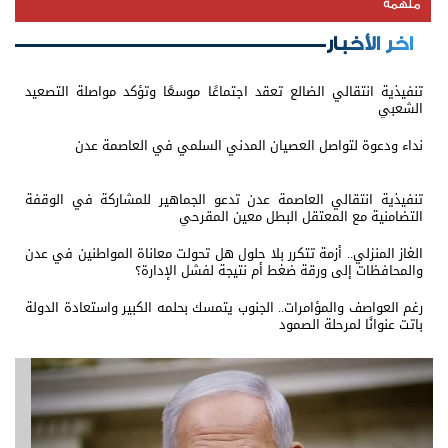
ملهمة
اخر الأخبار
تنفيذية انتقالي الضالع تعقد اجتماعًا موسعًا وتؤكد مواصلة التصعيد
الشعبي
نداء ودعوة لتواصل العصيان المدني السلمي في العاصمة عدن
تنفيذية انتقالي العاصمة عدن تدعو الجماهير للمشاركة في الوقفة
التضامنية مع المعتقل البطل معين المقرحي
الغاز المنزلي.. أزمة تتكرر بلا حلول هل تحولت معاناة المواطنين في عدن
والمحافظات إلى ورقة ضغط أم نتيجة لفشل الإدارة؟
رغم العواصف والمؤامرات.. الجنوب يتمسك بحلمه الكبير واستعادة الدولة
باتت عنوانًا لمرحلة الصمود