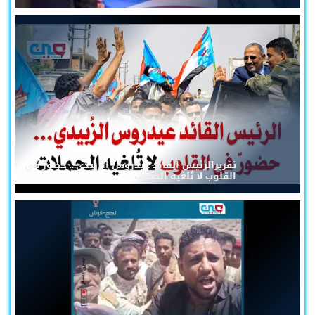
تقريرالرئيس القائد عيدروس الزُبيدي... حضورٌ في
القلوب لا تُلغيه الحملات