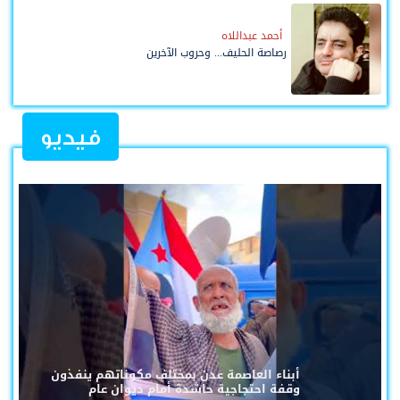
أحمد عبداللاه
رصاصة الحليف... وحروب الآخرين
فيديو
أبناء العاصمة عدن بمختلف مكوناتهم ينفذون
وقفة احتجاجية حاشدة أمام ديوان عام