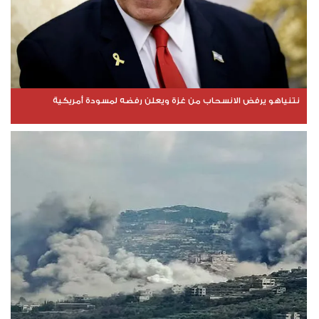
نتنياهو يرفض الانسحاب من غزة ويعلن رفضه لمسودة أمريكية