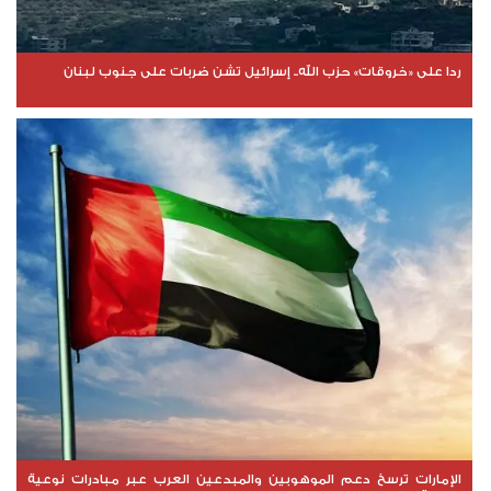
ردا على «خروقات» حزب الله.. إسرائيل تشن ضربات على جنوب لبنان
الإمارات ترسخ دعم الموهوبين والمبدعين العرب عبر مبادرات نوعية