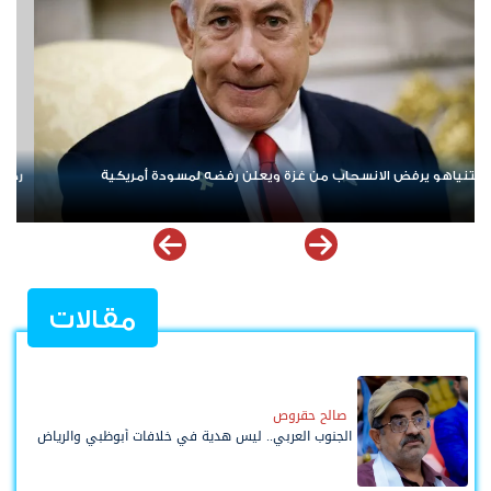
ردا على «خروقات» حزب الله.. إسرائيل تشن ضربات على جنوب لبنان
ال
مل
مقالات
صالح حقروص
الجنوب العربي.. ليس هدية في خلافات أبوظبي والرياض