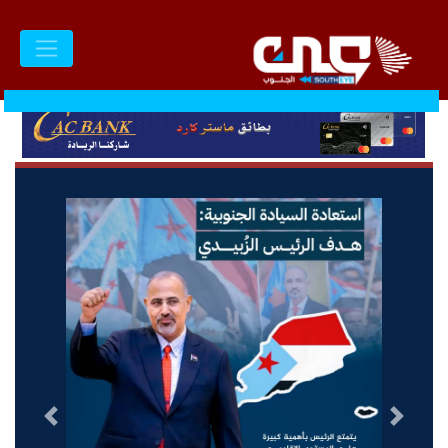
السابق
التالى