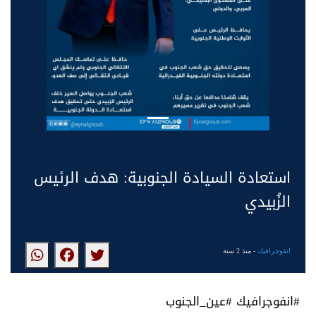
استعادة السيادة الجنوبية: هدف الرئيس
الزُبيدي
انفوجرافيك
- منذ 2 سنة
#انفوجرافيك #عين_الجنوب