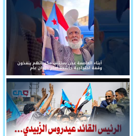
أبناء العاصمة عدن بمختلف مكوناتهم ينفذون
وقفة احتجاجية حاشدة أمام ديوان عام