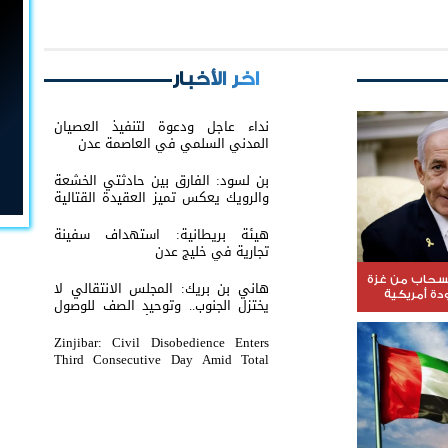
اخر الأخبار
نداء عاجل ودعوة لتنفيذ العصيان
المدني السلمي في العاصمة عدن
بن لسود: الفارق بين حادثتي الخشعة
والرويك يعكس تميز العقيدة القتالية
والثبات المعنوي للقوات الجنوبية
هيئة بريطانية: استهداف سفينة
تجارية في خليج عدن
نسحاب من غزة
هاني بن بريك: المجلس الانتقالي لا
ة أمريكية
يختزل الجنوب.. وتوحيد الصف للوصول
لاستعادة الدولة أولوية تفرضها
الحكمة
Zinjibar: Civil Disobedience Enters
Third Consecutive Day Amid Total
Commercial Compliance and
Widespread Public Engagement.