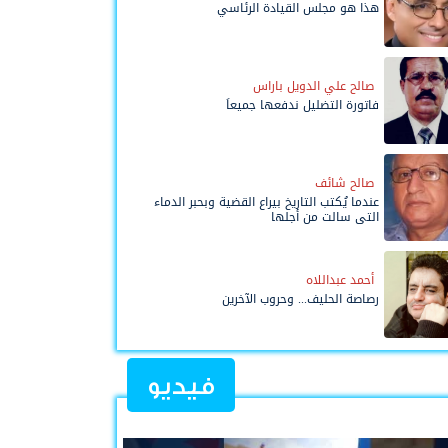
هذا هو مجلس القيادة الرئاسي
صالح علي الدويل باراس
فاتورة التضليل ندفعها جميعاً
صالح شائف
عندما يُكتب التاريخ بيراع القضية وبحبر الدماء
التي سالت من أجلها
أحمد عبداللاه
رصاصة الحليف... وحروب الآخرين
فيديو