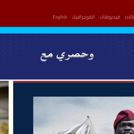
لات
فيديوهات
انفوجرافيك
English