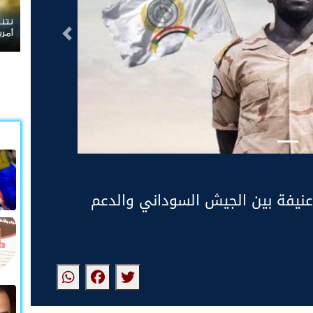
نتنياهو يرفض الانسحاب من غ
أمريكية
التالى
 عنيفة بين الجيش السوداني والدعم