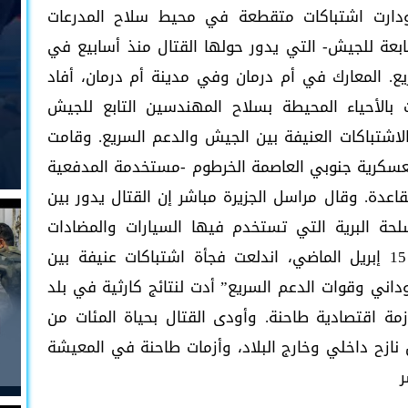
ودارت اشتباكات متقطعة في محيط سلاح المدرعات
تابعة للجيش- التي يدور حولها القتال منذ أسابيع في
ع. المعارك في أم درمان وفي مدينة أم درمان، أفاد
 بالأحياء المحيطة بسلاح المهندسين التابع للجيش
اشتباكات العنيفة بين الجيش والدعم السريع. وقامت
لعسكرية جنوبي العاصمة الخرطوم -مستخدمة المدفعية
لقاعدة. وقال مراسل الجزيرة مباشر إن القتال يدور بين
لحة البرية التي تستخدم فيها السيارات والمضادات
الأرضية والطائرات المسيرة والحربية. وفي 15 إبريل الماضي، اندلعت فجأة اشتباكات عنيفة بين
ني وقوات الدعم السريع” أدت لنتائج كارثية في بلد
ة اقتصادية طاحنة. وأودى القتال بحياة المئات من
ن نازح داخلي وخارج البلاد، وأزمات طاحنة في المعيشة
ر