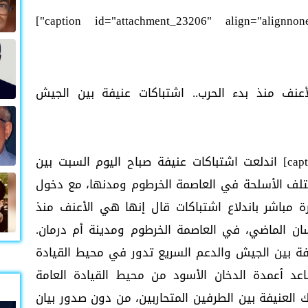
عنف منذ بدء الحرب.. اشتباكات عنيفة بين الجيش
السوداني والدعم السريع في الخرطوم[/caption] اندلعت اشتباكات عنيفة صباح اليوم السبت بين
تلف الأسلحة في العاصمة الخرطوم ومدنها، مع دخول
 مباشر باندلاع اشتباكات قال إنها هي الأعنف منذ
 في السودان في 15 إبريل/نيسان الماضي، في العاصمة الخرطوم ومدينة أم درمان.
فة بين الجيش والدعم السريع تدور في محيط القيادة
د أعمدة الدخان الأسود من محيط القيادة العامة
العنيفة بين الطرفين المتحاربين، من دون صدور بيان