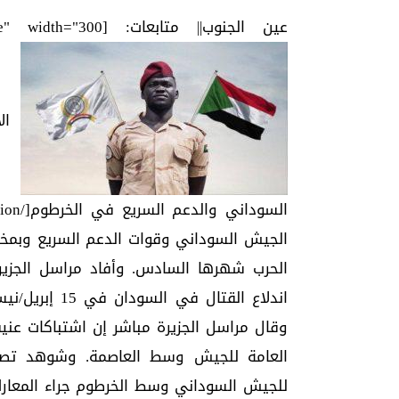
عين الجنوب|| متابعات: [caption id="attachment_23206" align="alignnone" width="300"]
الأ
الجيش السوداني وقوات الدعم السريع وبمخ
الحرب شهرها السادس. وأفاد مراسل الجزيرة
اندلاع القتال
وقال مراسل الجزيرة مباشر إن اشتباكات عني
العامة للجيش وسط العاصمة. وشوهد تصاع
للجيش السوداني وسط الخرطوم جراء المعارك 