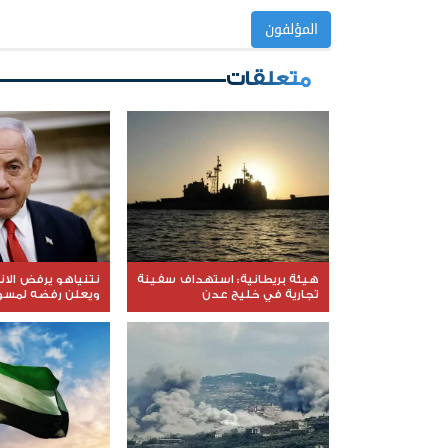
المؤلفون
متعلقات
هيئة بريطانية: استهداف سفينة
نتنياهو يرفض الا
تجارية في خليج عدن
ويعلن رفضه لمسود