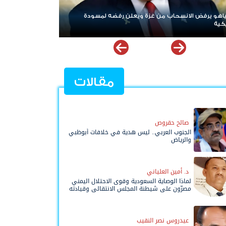
زة ويعلن رفضه لمسودة
ردا على «خروقات» حزب الله.. إسرائيل تشن ضر
لبنان
مقالات
صالح حقروص
الجنوب العربي.. ليس هدية في خلافات أبوظبي
والرياض
د. أمين العلياني
لماذا الوصاية السعودية وقوى الاحتلال اليمني
مصرّون على شيطنة المجلس الانتقالي وقيادته
المفوضة وحواضنه الشعبية؟
عيدروس نصر النقيب