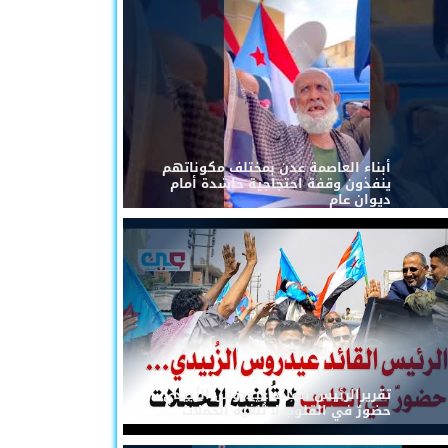
أبناء العاصمة عدن بمختلف مكوناتهم
ينفذون وقفة احتجاجية حاشدة أمام
ديوان عام
تقريرالرئيس القائد عيدروس الزُبيدي...
حضورٌ في القلوب لا تُلغيه الحملات