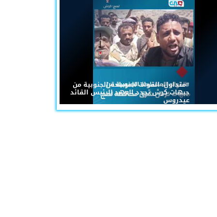
#متداول: القوات المسلحة الجنوبية من
جبهات كرش تجدد العهد للرئيس القائد
عيدروس