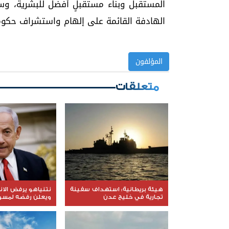
المستقبل وبناء مستقبلٍ أفضل للبشرية، 
الهادفة القائمة على إلهام واستشراف حكوم
المؤلفون
متعلقات
هيئة بريطانية: استهداف سفينة
نتنياهو يرفض الا
تجارية في خليج عدن
ويعلن رفضه لمسود