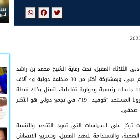
نتنياهو يرفض الانسحاب م
أمريكية
مة العالمية للحكومات 2022، فى دبى الثلاثاء المقبل، تحت رعاية الشيخ محمد بن راشد
نائب رئيس الدولة رئيس مجلس الوزراء حاكم دبي، وبمشاركة أكثر من 30 منظمة دولية و4 آلاف
شخصية من مختلف دول العالم، وتتضمن 110 جلسات رئيسية وحوارية تفاعلية، لتمثل بذلك نقطة
بداية جديدة لعالم ما بعد جائحة فيروس كورونا المستجد "كوفيد– 19"، في تجمع دولي هو الأكبر
ن صحفى.
 تركز على السياسات التي تقود التقدم والتنمية
لصحية، والاستدامة للعقد المقبل، وتسريع الانتعاش