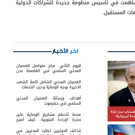
وساهمت في تأسيس منظومة جديدة للشراكات الدولية
ات المستقبل.
اخر الأخبار
لليوم الثاني.. نجاح متواصل للعصيان
المدني السلمي في العاصمة عدن
وسط تفاعل شعبي واسع
العصيان المدني الشامل كلمة الشعب
الاخيرة بوجه الوصاية وحرب الخدمات
أهداف ورسالة العصيان المدني
السلمي في حضرموت
نسحاب من غزة
عندما تتحطم مشاريع الوصاية على
ة أمريكية
صخرة الإرادة الجنوبية.. كيف أصبح
التمسك بالثوابت الوطنية خط الدفاع
الأول؟
قذائف الحوثيين تطارد المدنيين في