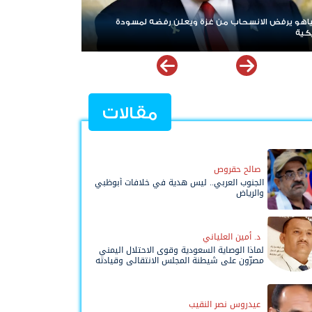
ن غزة ويعلن رفضه لمسودة
ردا على «خروقات» حزب الله.. إسرائيل تشن
لبنان
مقالات
صالح حقروص
الجنوب العربي.. ليس هدية في خلافات أبوظبي
والرياض
د. أمين العلياني
لماذا الوصاية السعودية وقوى الاحتلال اليمني
مصرّون على شيطنة المجلس الانتقالي وقيادته
المفوضة وحواضنه الشعبية؟
عيدروس نصر النقيب