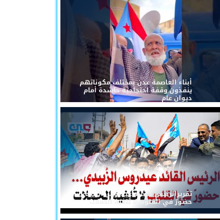
أبناء العاصمة عدن بمختلف مكوناتهم
ينفذون وقفة احتجاجية حاشدة أمام
ديوان عام
تقريرالرئيس القائد عيدروس الزُبيدي...
حضورٌ في القلوب لا تُلغيه الحملات