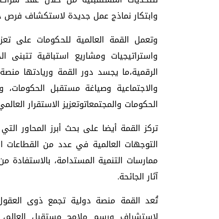
وابتكار نماذج عمل جديدة لاستكشاف فرص ج
وتعمل القمة العالمية للحكومات على تع
واستراتيجيات ومشاريع استباقية تتبنى ال
الرقمية،ما يجسد دور القمة وريادتها منصة عا
والاجتماعية وصياغة مستقبل الحكومات،
الحكومات والمجتمعاتوتعزيز الاستقرار العالمي
تركز القمة أيضا على بحث أبرز المحاور الت
التوجهات العالمية في عدد من القطاعات ال
ممارسات التنمية المستدامة، بالاستفادة من
آثار الجائحة.
تُعد القمة منصة دولية تجمع ذوى العقول وا
لاستشراف ورسم ملامح مستقبل العالم، وت