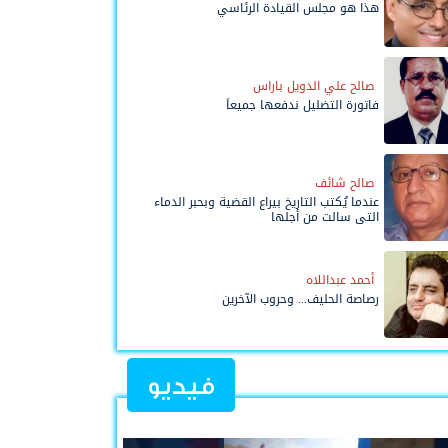
هذا هو مجلس القيادة الرئاسي
صالح علي الدويل باراس
فاتورة التضليل ندفعها جميعاً
صالح شائف
عندما يُكتب التاريخ بيراع القضية وبحبر الدماء
التي سالت من أجلها
أحمد عبداللاه
رصاصة الحليف... وحروب الآخرين
فيديو