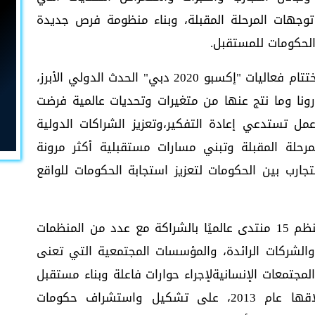
توجهات المرحلة المقبلة، وبناء منظومة فرص جديدة
الحكومات للمستقبل.
يتزامن انعقاد القمة العالمية للحكومات مع اختتام فعاليات "إكسبو 2020 دبي" الحدث الدولي الأبرز،
نا وما نتج عنها من متغيرات وتحديات عالمية فرضت
عمل تستدعي إعادة التفكير،وتعزيز الشراكات الدولية
مرحلة المقبلة وتبني مسارات مستقبلية أكثر مرونة
لتجارب بين الحكومات لتعزيز استجابة الحكومات للواقع
الجدير بالذكر، أن القمة العالمية للحكومات تنظم 15 منتدى عالميًا بالشراكة مع عدد من المنظمات
 والشركات الرائدة، والمؤسسات المجتمعية التي تعنى
المجتمعات الإنسانيةلإجراء حوارات فاعلة وبناء مستقبل
أفضل لمصلحة الشعوب، وتحرص منذ إطلاقها عام 2013، على تشكيل واستشراف حكومات