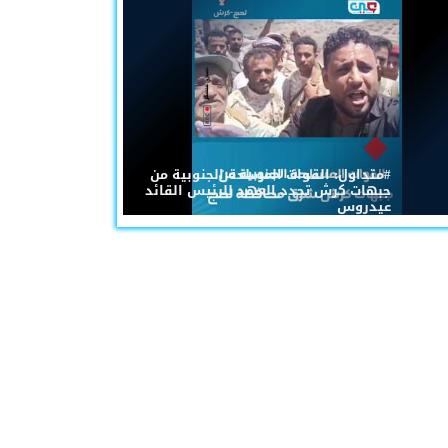
#متداول: القوات المسلحة الجنوبية من
جبهات كرش تجدد العهد للرئيس القائد
عيدروس