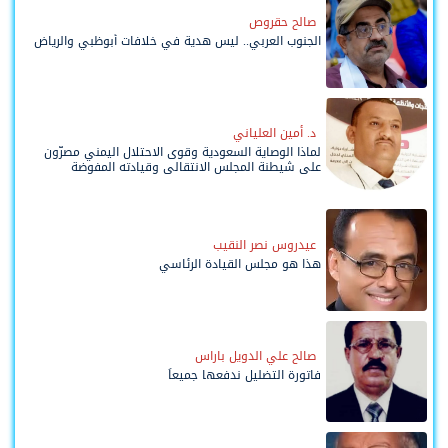
صالح حقروص
الجنوب العربي.. ليس هدية في خلافات أبوظبي والرياض
د. أمين العلياني
لماذا الوصاية السعودية وقوى الاحتلال اليمني مصرّون
على شيطنة المجلس الانتقالي وقيادته المفوضة
وحواضنه الشعبية؟
عيدروس نصر النقيب
هذا هو مجلس القيادة الرئاسي
صالح علي الدويل باراس
فاتورة التضليل ندفعها جميعاً