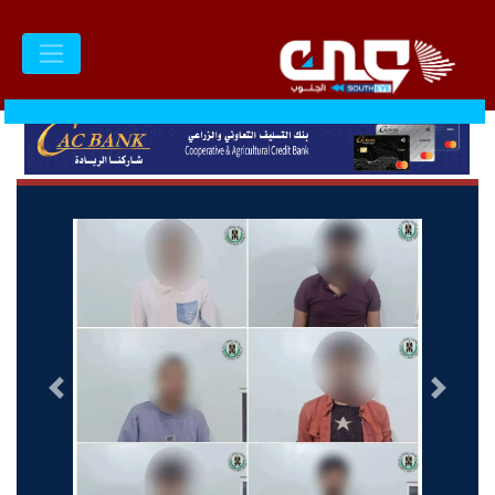
السابق
التالى