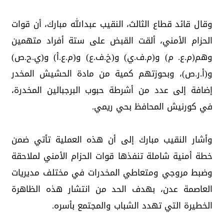
وقال قائد قطاع الثالث، النقيب عبدالله مبارك، أن قوات
الحزام الأمني، ألقت القبض على ستة أفراد متهمين
وهم(م.ع. م) و(م.ف.ي) و(خ.ف.ع) و(م.ع.أ) و(ي.ح.ص)
و(أ.ر.ص)، وبحوزتهم كمية من مادة الحشيش المخدر
إضافة إلى عدد من أشرطة حبوب البرجبالين المخدرة،
في كورنيش المحافظ بحي ريمي.
وأشار النقيب مبارك إلى أن هذه العملية تأتي ضمن
خطة أمنية شاملة تنفذها قوات الحزام الأمني لملاحقة
وضبط مروجي ومتعاطي المخدرات في مختلف مديريات
العاصمة عدن، بهدف الحد من انتشار هذه الظاهرة
الخطيرة التي تهدد الشباب والمجتمع بأسره.