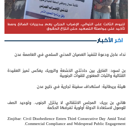
لليوم الثالث على التوالي.. الإضراب الجزئي يعم مديريات الضالع وسط
تأكيد على مواصلة التصعيد حتى انتزاع الحقوق
اخر الأخبار
نداء عاجل ودعوة لتنفيذ العصيان المدني السلمي في العاصمة عدن
بن لسود: الفارق بين حادثتي الخشعة والرويك يعكس تميز العقيدة
القتالية والثبات المعنوي للقوات الجنوبية
هيئة بريطانية: استهداف سفينة تجارية في خليج عدن
هاني بن بريك: المجلس الانتقالي لا يختزل الجنوب.. وتوحيد الصف
للوصول لاستعادة الدولة أولوية تفرضها الحكمة
Zinjibar: Civil Disobedience Enters Third Consecutive Day Amid Total
Commercial Compliance and Widespread Public Engagement.