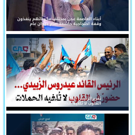
أبناء العاصمة عدن بمختلف مكوناتهم ينفذون
وقفة احتجاجية حاشدة أمام ديوان عام
تقريرالرئيس القائد عيدروس الزُبيدي... حضورٌ في
القلوب لا تُلغيه الحملات