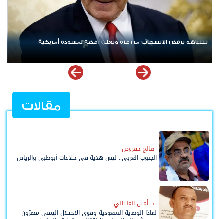
ردا على «خروقات» حزب الله.. إسرائيل تشن ضربات على جنوب لبنان
الإ
مله
مقالات
صالح حقروص
الجنوب العربي.. ليس هدية في خلافات أبوظبي والرياض
د. أمين العلياني
لماذا الوصاية السعودية وقوى الاحتلال اليمني مصرّون