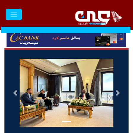
السابق
التالى