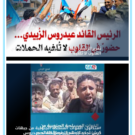
تقريرالرئيس القائد عيدروس الزُبيدي... حضورٌ في
القلوب لا تُلغيه الحملات
#متداول: القوات المسلحة الجنوبية من جبهات
كرش تجدد العهد للرئيس القائد عيدروس