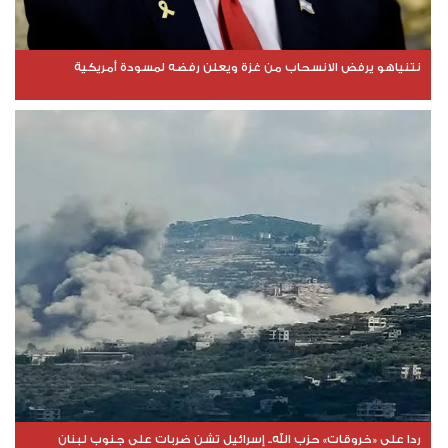
نتنياهو يرفض الانسحاب من غزة ويعلن رفضه لمسودة أمريكية
ردا على «خروقات» حزب الله.. إسرائيل تشن ضربات على جنوب لبنان