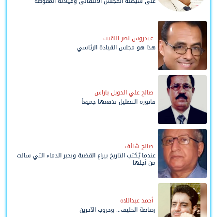
على شيطنة المجلس الانتقالي وقيادته المفوضة
وحواضنه الشعبية؟
عيدروس نصر النقيب
هذا هو مجلس القيادة الرئاسي
صالح علي الدويل باراس
فاتورة التضليل ندفعها جميعاً
صالح شائف
عندما يُكتب التاريخ بيراع القضية وبحبر الدماء التي سالت
من أجلها
أحمد عبداللاه
رصاصة الحليف... وحروب الآخرين