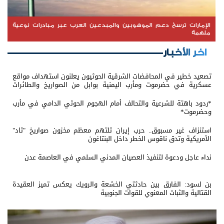
الإمارات ترسخ دعم الموهوبين والمبدعين العرب عبر مبادرات نوعية
ملهمة
اخر الأخبار
تصعيد خطير في المحافضات الشرقية الحوثيون يعلنون استهداف مواقع
عسكرية في حضرموت ومأرب اليمنية بوابل من الصواريخ والطائرات
المسيّرة
*ردود باهتة للشرعية والتحالف أمام الهجوم الحوثي الدامي في مأرب
وحضرموت*
استنزاف غير مسبوق.. حرب إيران تلتهم معظم مخزون صواريخ "ثاد"
الأمريكية وتدق ناقوس الخطر داخل البنتاغون
نداء عاجل ودعوة لتنفيذ العصيان المدني السلمي في العاصمة عدن
بن لسود: الفارق بين حادثتي الخشعة والرويك يعكس تميز العقيدة
القتالية والثبات المعنوي للقوات الجنوبية