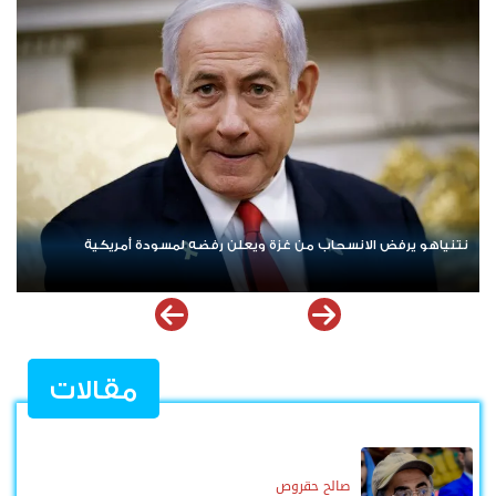
ردا على «خروقات» حزب الله.. إسرائيل تشن ضربات على جنوب لبنان
مقالات
صالح حقروص