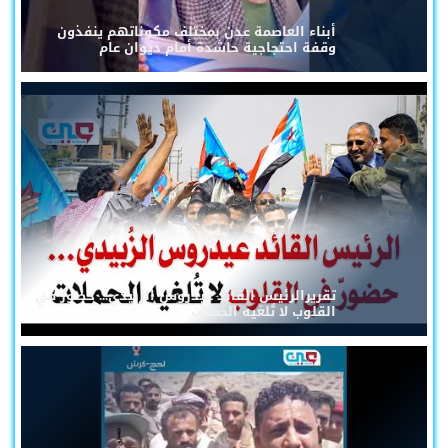
أبناء العاصمة عدن بمختلف مكوناتهم ينفذون
وقفة احتجاجية حاشدة أمام ديوان عام
تقريرالرئيس القائد عيدروس الزُبيدي... حضورٌ في
القلوب لا تُلغيه الحملات