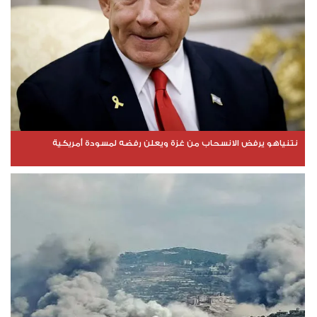
نتنياهو يرفض الانسحاب من غزة ويعلن رفضه لمسودة أمريكية