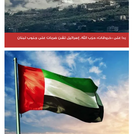
ردا على «خروقات» حزب الله.. إسرائيل تشن ضربات على جنوب لبنان