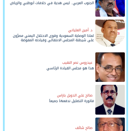
الجنوب العربي.. ليس هدية في خلافات أبوظبي والرياض
د. أمين العلياني
لماذا الوصاية السعودية وقوى الاحتلال اليمني مصرّون
على شيطنة المجلس الانتقالي وقيادته المفوضة
وحواضنه الشعبية؟
عيدروس نصر النقيب
هذا هو مجلس القيادة الرئاسي
صالح علي الدويل باراس
فاتورة التضليل ندفعها جميعاً
صالح شائف