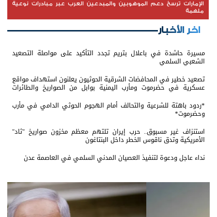
الإمارات ترسخ دعم الموهوبين والمبدعين العرب عبر مبادرات نوعية
ملهمة
اخر الأخبار
مسيرة حاشدة في باعلال بتريم تجدد التأكيد على مواصلة التصعيد
الشعبي السلمي
تصعيد خطير في المحافضات الشرقية الحوثيون يعلنون استهداف مواقع
عسكرية في حضرموت ومأرب اليمنية بوابل من الصواريخ والطائرات
المسيّرة
*ردود باهتة للشرعية والتحالف أمام الهجوم الحوثي الدامي في مأرب
وحضرموت*
استنزاف غير مسبوق.. حرب إيران تلتهم معظم مخزون صواريخ "ثاد"
الأمريكية وتدق ناقوس الخطر داخل البنتاغون
نداء عاجل ودعوة لتنفيذ العصيان المدني السلمي في العاصمة عدن