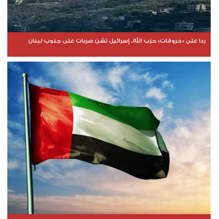
ردا على «خروقات» حزب الله.. إسرائيل تشن ضربات على جنوب لبنان