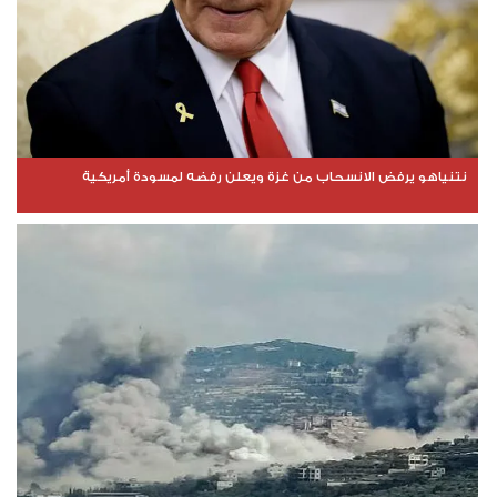
نتنياهو يرفض الانسحاب من غزة ويعلن رفضه لمسودة أمريكية