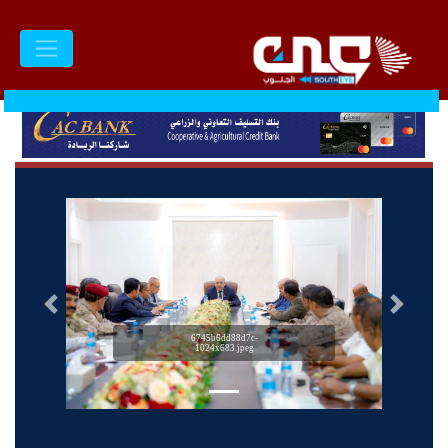
السابق
التالى
6745b6dd88d7c-
1024x683.jpeg