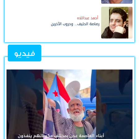
أحمد عبداللاه
رصاصة الحليف... وحروب الآخرين
فيديو
أبناء العاصمة عدن بمختلف مكوناتهم ينفذون