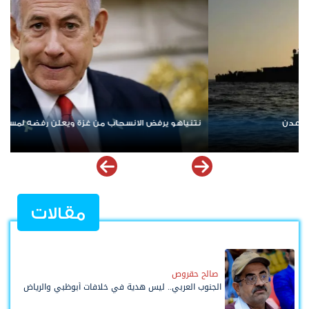
لانسحاب من غزة ويعلن رفضه لمسودة أمريكية
ردا على «خروقات» حزب
مقالات
صالح حقروص
الجنوب العربي.. ليس هدية في خلافات أبوظبي والرياض