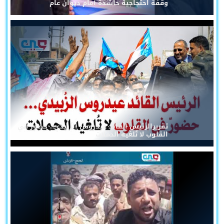
وقفة احتجاجية حاشدة أمام ديوان عام
تقريرالرئيس القائد عيدروس الزُبيدي... حضورٌ في
القلوب لا تُلغيه الحملات