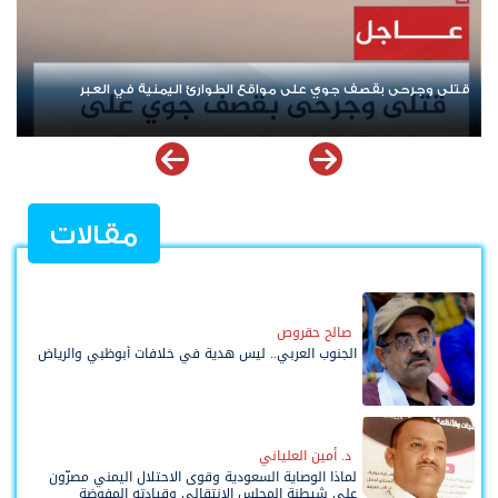
إيران ومحورها.. من "نصرة فلسطين" إلى إشعال أزمات المنطقة
مقالات
صالح حقروص
الجنوب العربي.. ليس هدية في خلافات أبوظبي والرياض
د. أمين العلياني
لماذا الوصاية السعودية وقوى الاحتلال اليمني مصرّون
على شيطنة المجلس الانتقالي وقيادته المفوضة