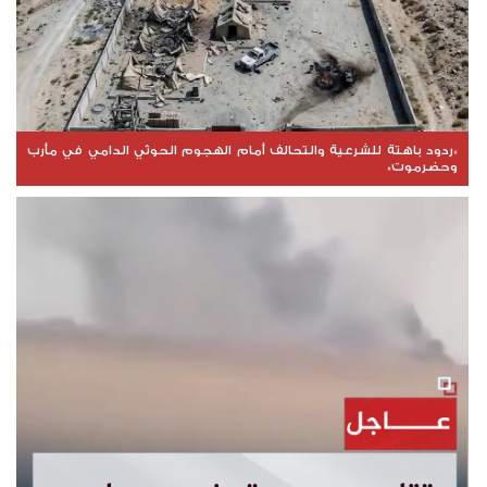
*ردود باهتة للشرعية والتحالف أمام الهجوم الحوثي الدامي في مأرب
وحضرموت*