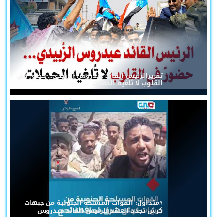
تقريرالرئيس القائد عيدروس الزُبيدي... حضورٌ في
القلوب لا تُلغيه الحملات
#متداول: القوات المسلحة الجنوبية من جبهات
كرش تجدد العهد للرئيس القائد عيدروس