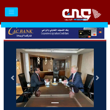
السابق
التالى