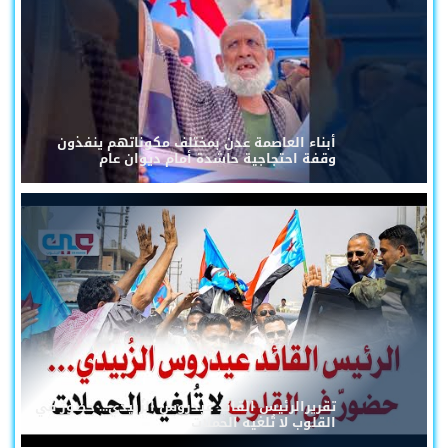
أبناء العاصمة عدن بمختلف مكوناتهم ينفذون
وقفة احتجاجية حاشدة أمام ديوان عام
تقريرالرئيس القائد عيدروس الزُبيدي... حضورٌ في
القلوب لا تُلغيه الحملات