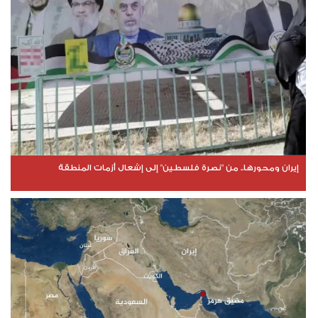
إيران ومحورها.. من "نصرة فلسطين" إلى إشعال أزمات المنطقة