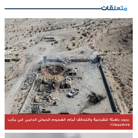
متعلقات
*ردود باهتة للشرعية والتحالف أمام الهجوم الحوثي الدامي في مأرب
وحضرموت*