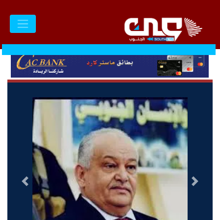
السابق
التالى