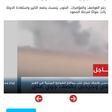
رغم العواصف والمؤامرات.. الجنوب يتمسك بحلمه الكبير واستعادة الدولة
باتت عنوانًا لمرحلة الصمود
رها.. من "نصرة فلسطين" إلى إشعال أزمات المنطقة
من صنع الأزمة ل
ملف إخفاقات ال