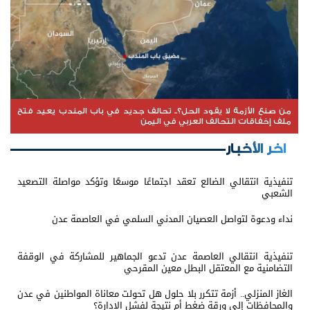
من صنع الأزمة لا يقود الحل؟.. تحالف جديد في باب المندب يعيد فتح
ملف إخفاقات التحالف العربي في اليمن
اخر الأخبار
تنفيذية انتقالي الضالع تعقد اجتماعًا موسعًا وتؤكد مواصلة التصعيد
الشعبي
نداء ودعوة لتواصل العصيان المدني السلمي في العاصمة عدن
تنفيذية انتقالي العاصمة عدن تدعو الجماهير للمشاركة في الوقفة
التضامنية مع المعتقل البطل معين المقرحي
الغاز المنزلي.. أزمة تتكرر بلا حلول هل تحولت معاناة المواطنين في عدن
والمحافظات إلى ورقة ضغط أم نتيجة لفشل الإدارة؟