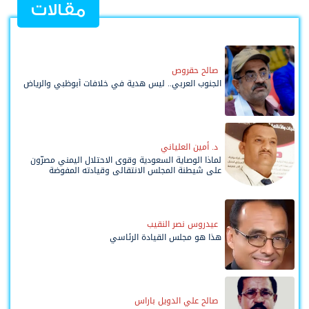
مقالات
صالح حقروص
الجنوب العربي.. ليس هدية في خلافات أبوظبي والرياض
د. أمين العلياني
لماذا الوصاية السعودية وقوى الاحتلال اليمني مصرّون
على شيطنة المجلس الانتقالي وقيادته المفوضة
وحواضنه الشعبية؟
عيدروس نصر النقيب
هذا هو مجلس القيادة الرئاسي
صالح علي الدويل باراس