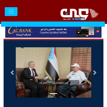
السابق
التالى
FB_IMG_1738068948030.jpg