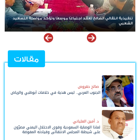
نداء ودعوة لتواصل العصيان المدني السلمي في العاصمة عدن
ت
ا
مقالات
صالح حقروص
الجنوب العربي.. ليس هدية في خلافات أبوظبي والرياض
د. أمين العلياني
لماذا الوصاية السعودية وقوى الاحتلال اليمني مصرّون
على شيطنة المجلس الانتقالي وقيادته المفوضة
وحواضنه الشعبية؟