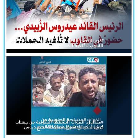
تقريرالرئيس القائد عيدروس الزُبيدي... حضورٌ في
القلوب لا تُلغيه الحملات
#متداول: القوات المسلحة الجنوبية من جبهات
كرش تجدد العهد للرئيس القائد عيدروس