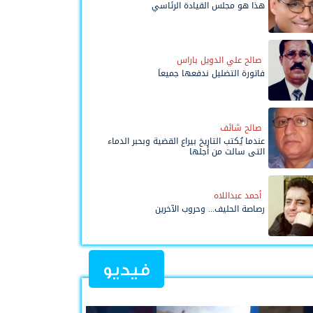
هذا هو مجلس القيادة الرئاسي
صالح علي الدويل باراس
فاتورة التضليل ندفعها جميعاً
صالح شائف
عندما يُكتب التاريخ بيراع القضية وبحبر الدماء
التي سالت من أجلها
أحمد عبداللاه
رصاصة الحليف... وحروب الآخرين
فيديو