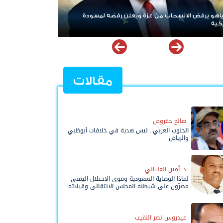
حاب من غزة ويعلن رفضه لمسودة
ردا على «خروقات» حزب الله.. إسرائي
لبنان
مقالات
صالح حقروص
الجنوب العربي.. ليس هدية في خلافات أبوظبي
والرياض
د. أمين العلياني
لماذا الوصاية السعودية وقوى الاحتلال اليمني
مصرّون على شيطنة المجلس الانتقالي وقيادته
المفوضة وحواضنه الشعبية؟
عيدروس نصر النقيب