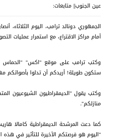
عين الجنوب|| متابعات:
الجمهوري دونالد ترامب، اليوم الثلاثاء، أنص
أمام مراكز الاقتراع، مع استمرار عمليات التصو
وكتب ترامب على موقع "اكس" "الحماس لل
ستكون طويلة! أريدكم أن تدلوا بأصواتكم مهما
وكتب يقول "الديمقراطيون الشيوعيون المتط
منازلكم".
كما دعت المرشحة الديمقراطية كامالا هار
"اليوم هو فرصتكم الأخيرة للتأثير في هذه الا