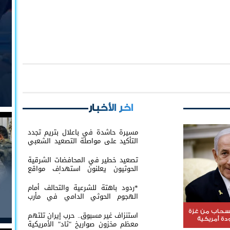
اخر الأخبار
مسيرة حاشدة في باعلال بتريم تجدد
التأكيد على مواصلة التصعيد الشعبي
السلمي
تصعيد خطير في المحافضات الشرقية
الحوثيون يعلنون استهداف مواقع
عسكرية في حضرموت ومأرب اليمنية
بوابل من الصواريخ والطائرات المسيّرة
*ردود باهتة للشرعية والتحالف أمام
الهجوم الحوثي الدامي في مأرب
وحضرموت*
نسحاب من غزة
استنزاف غير مسبوق.. حرب إيران تلتهم
ة أمريكية
معظم مخزون صواريخ "ثاد" الأمريكية