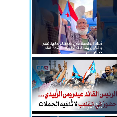
أبناء العاصمة عدن بمختلف مكوناتهم
ينفذون وقفة احتجاجية حاشدة أمام
ديوان عام
تقريرالرئيس القائد عيدروس الزُبيدي...
حضورٌ في القلوب لا تُلغيه الحملات