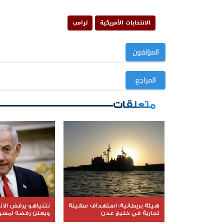
الانتخابات الأمريكية
ترامب
المؤلفون
المراجع
متعلقات
هيئة بريطانية: استهداف سفينة
نتنياهو يرفض الا
تجارية في خليج عدن
ويعلن رفضه لمسود