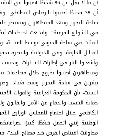
أن ما لا يقل عن 86 شخصًا أصي
أن 38 محتجًا أصيبوا بالرصاص المطاطي.
ساحة التحرير وتبعد المتظاهرين وتسيطر علي
في الشوارع الفرعية". واندلعت احتجاجات أيض
المئات في ساحة الحبوبي بوسط المدينة، و
القنابل الحارقة. وفي الديوانية والبصرة ت
ومتظاهرين أصيبوا بجروح خلال مصادمات بين 
تشرين في ساحة التحرير وسط بغداد. وصر
السبت، بأن الحكومة العراقية والقوات الأم
حماية الشعب والدفاع عن الأمن والقانون ول
الكاظمي خلال اجتماع للمجلس الوزاري الأم
الوطنية إنني أتحمل ضغطًا كبيرًا لصراعات
محاولات اقتناص الفرص ضد مصالح البلد"، حس