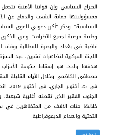
الصراع السياسي وإن قواتنا الأمنية تتحم
فمسؤوليتها حماية الشعب والدفاع عن الأم
السياسية". وذكر "أكرر دعوتي للقوى السياس
وطنية مرضية لجميع الأطراف". وفي الذكرى ا
غاضبة في بغداد والبصرة للمطالبة بوقف ال
اللجنة المركزية لتظاهرات تشرين، عبد الحمز
هدفها واحد، هو إسقاط حكومة الأحزاب و
مصطفى الكاظمي وخلال الأيام القليلة المقب
في 25 أ
الجنوب الفقير الذي تقطنه أغلبية شيعية. 
خلالها مئات الآلاف من المتظاهرين في سا
التحتية وانعدام الديموقراطية.