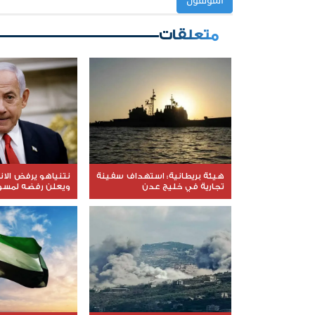
المؤلفون
متعلقات
هيئة بريطانية: استهداف سفينة
نتنياهو يرفض الا
تجارية في خليج عدن
ويعلن رفضه لمسود