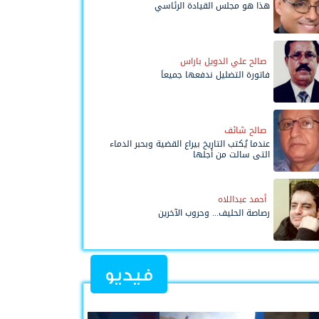
هذا هو مجلس القيادة الرئاسي
صالح علي الدويل باراس
فاتورة التضليل ندفعها جميعاً
صالح شائف
عندما يُكتب التاريخ بيراع القضية وبحبر الدماء
التي سالت من أجلها
أحمد عبداللاه
رصاصة الحليف... وحروب الآخرين
فيديو