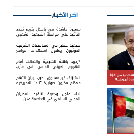
اخر الأخبار
مسيرة حاشدة في باعلال بتريم تجدد
التأكيد على مواصلة التصعيد الشعبي
السلمي
تصعيد خطير في المحافضات الشرقية
الحوثيون يعلنون استهداف مواقع
عسكرية في حضرموت ومأرب اليمنية
بوابل من الصواريخ والطائرات المسيّرة
*ردود باهتة للشرعية والتحالف أمام
الهجوم الحوثي الدامي في مأرب
وحضرموت*
نسحاب من غزة
استنزاف غير مسبوق.. حرب إيران تلتهم
ة أمريكية
معظم مخزون صواريخ "ثاد" الأمريكية
وتدق ناقوس الخطر داخل البنتاغون
نداء عاجل ودعوة لتنفيذ العصيان
المدني السلمي في العاصمة عدن