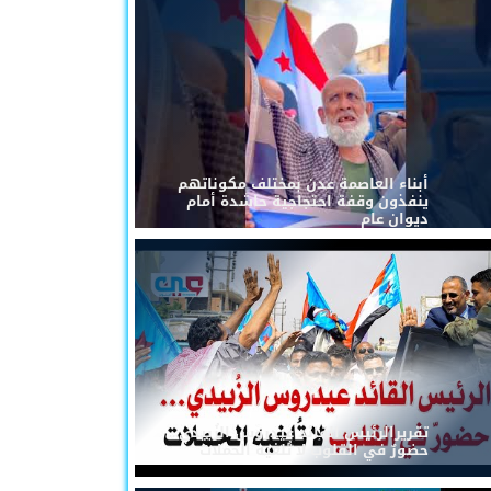
أبناء العاصمة عدن بمختلف مكوناتهم
ينفذون وقفة احتجاجية حاشدة أمام
ديوان عام
تقريرالرئيس القائد عيدروس الزُبيدي...
حضورٌ في القلوب لا تُلغيه الحملات