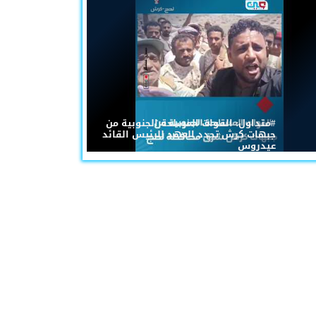
#متداول: القوات المسلحة الجنوبية من
جبهات كرش تجدد العهد للرئيس القائد
عيدروس