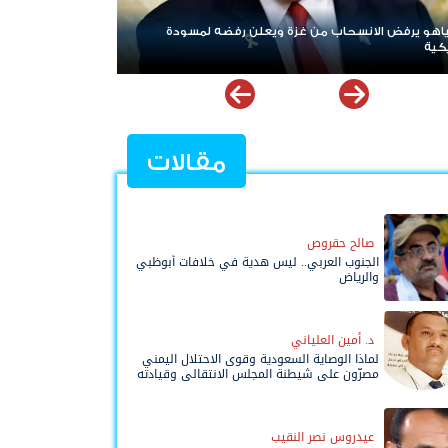
ردا على «خروقات» حزب الله.. إسرائيل تشن ضربات على جنوب
لبنان
مقالات
صالح حقروص
الجنوب العربي.. ليس هدية في خلافات أبوظبي
والرياض
د. أمين العلياني
لماذا الوصاية السعودية وقوى الاحتلال اليمني
مصرّون على شيطنة المجلس الانتقالي وقيادته
المفوضة وحواضنه الشعبية؟
عيدروس نصر النقيب