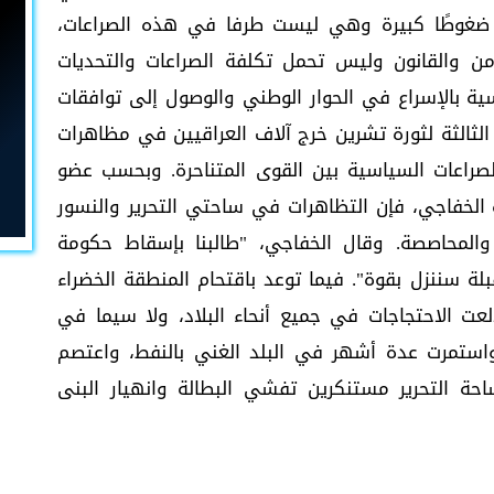
ل ضغوطًا كبيرة وهي ليست طرفا في هذه الصراعات،
ن والقانون وليس تحمل تكلفة الصراعات والتحديات
ية بالإسراع في الحوار الوطني والوصول إلى توافقات
لثالثة لثورة تشرين خرج آلاف العراقيين في مظاهرات
صراعات السياسية بين القوى المتناحرة. وبحسب عضو
ة الخفاجي، فإن التظاهرات في ساحتي التحرير والنسور
المحاصصة. وقال الخفاجي، "طالبنا بإسقاط حكومة
لة سننزل بقوة". فيما توعد باقتحام المنطقة الخضراء
كتوبر الجاري. في أكتوبر 2019، اندلعت الاحتجاجات في جميع أنحاء البلاد، ولا سيما في
واستمرت عدة أشهر في البلد الغني بالنفط، واعتصم
حة التحرير مستنكرين تفشي البطالة وانهيار البنى