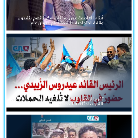
أبناء العاصمة عدن بمختلف مكوناتهم ينفذون
وقفة احتجاجية حاشدة أمام ديوان عام
تقريرالرئيس القائد عيدروس الزُبيدي... حضورٌ في
القلوب لا تُلغيه الحملات