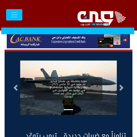
صورة ملتقطة من مقطع فيديو
تم نشره في 18 مارس 2025
تظهر طائرة أميركية مقاتلة تقلع
السابق
التالى
في مهمة ضد الحوثيين في
اليمن في مكان غير محدد
(رويترز)
تزامناً مع ضربات جديدة... ترمب يتوعّد