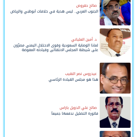
صالح حقروص
الجنوب العربي.. ليس هدية في خلافات أبوظبي والرياض
د. أمين العلياني
لماذا الوصاية السعودية وقوى الاحتلال اليمني مصرّون
على شيطنة المجلس الانتقالي وقيادته المفوضة
وحواضنه الشعبية؟
عيدروس نصر النقيب
هذا هو مجلس القيادة الرئاسي
صالح علي الدويل باراس
فاتورة التضليل ندفعها جميعاً