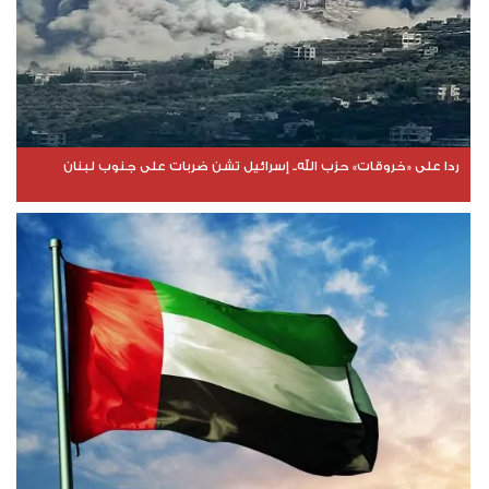
ردا على «خروقات» حزب الله.. إسرائيل تشن ضربات على جنوب لبنان