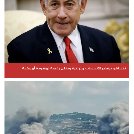
نتنياهو يرفض الانسحاب من غزة ويعلن رفضه لمسودة أمريكية