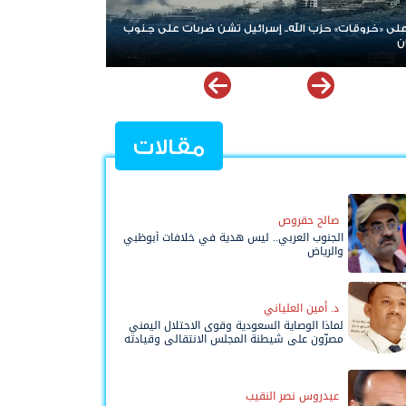
نوب
الإمارات ترسخ دعم الموهوبين والمبدعين العرب عبر مبادرات
نوعية ملهمة
مقالات
صالح حقروص
الجنوب العربي.. ليس هدية في خلافات أبوظبي
والرياض
د. أمين العلياني
لماذا الوصاية السعودية وقوى الاحتلال اليمني
مصرّون على شيطنة المجلس الانتقالي وقيادته
المفوضة وحواضنه الشعبية؟
عيدروس نصر النقيب