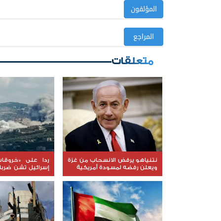
المؤلفون
المراجع
متعلقات
نتنياهو يرفض الانسحاب من غزة
ردا على «خروقات
ويعلن رفضه لمسودة أمريكية
إسرائيل تشن ضرب
لبنان