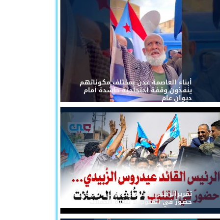
أبناء العاصمة عدن بمختلف مكوناتهم
ينفذون وقفة احتجاجية حاشدة أمام
ديوان عام
تقريرالرئيس القائد عيدروس الزُبيدي...
حضورٌ في القلوب لا تُلغيه الحملات