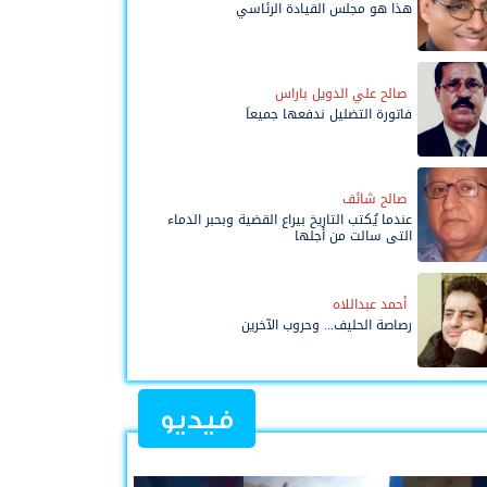
هذا هو مجلس القيادة الرئاسي
صالح علي الدويل باراس
فاتورة التضليل ندفعها جميعاً
صالح شائف
عندما يُكتب التاريخ بيراع القضية وبحبر الدماء
التي سالت من أجلها
أحمد عبداللاه
رصاصة الحليف... وحروب الآخرين
فيديو