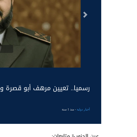
السابق
رسميا.. تعيين مرهف أبو قصرة وز
أخبار دولية
- منذ 1 سنة
عين الجنوب|| متابعات: