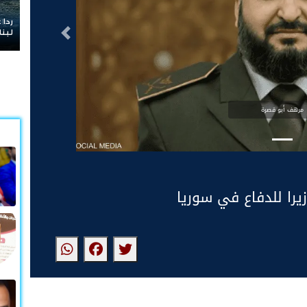
ردا على «خروقات» حزب الله.. إسرائيل تشن ضربات على ج
لبنان
التالى
مرهف أبو قصرة
يرا للدفاع في سوريا