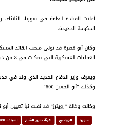
أعلنت القيادة العامة في سوريا، الثلاثاء،
الحكومة الجديدة.
وكان أبو قصرة قد تولى منصب القائد العسكر
العمليات العسكرية التي تمكنت في 8 من ديسمبر من إسقاط نظام بشار الأسد.
ويعرف وزير الدفاع الجديد الذي ولد في مدي
وكذلك "أبو الحسن 600".
وكانت وكالة "رويترز" قد نقلت نبأ تعيين أبو قصر
سوريا
الجولاني
هيئة تحرير الشام
القيادة الع