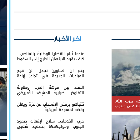
اخر الأخبار
عندما تُباع القضايا الوطنية بالمناصب...
كيف يقود الارتهان للخارج إلى السقوط
رغم ان العناوين تتبدل.. لن تنجح
المبادرات الجديدة في تجاوز إرادة
شعب الجنوب
النفط بين فوهة الحرب وطاولة
التفاوض.. ضبابية المشهد الأمريكي
الإيراني تعيد إشعال أسواق الطاقة
العالمية
» حزب الله..
نتنياهو يرفض الانسحاب من غزة ويعلن
ات على جنوب
رفضه لمسودة أمريكية
حرب الخدمات.. سلاح لإنهاك صمود
الجنوب ومواجهتها بتصعيد شعبي
مستمر