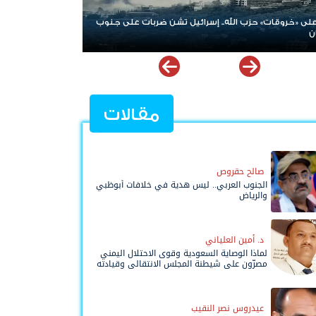
على «خروقات» حزب الله.. إسرائيل تشن ضربات على جنوب
الإمارات ترسخ دعم 
ن
نوعية ملهمة
مقالات
صالح حقروص
الجنوب العربي.. ليس هدية في خلافات أبوظبي
والرياض
د. أمين العلياني
لماذا الوصاية السعودية وقوى الاحتلال اليمني
مصرّون على شيطنة المجلس الانتقالي وقيادته
المفوضة وحواضنه الشعبية؟
عيدروس نصر النقيب