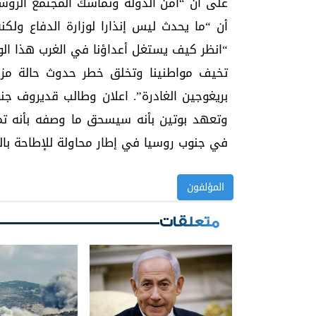
على أن “أمن الدولة وتماسك المجتمع الر
أن “ما يحدث ليس إنذارا لوزارة الدفاع ولك
“انظر كيف يستغل أعداؤنا في الغرب هذا الوض
تخيف مواطنينا وتخلق خطر حدوث حالة مزعز
بريغوجين الغادرة”. اعلان وطالب قديروف جن
وتعهد بوتين بأنه سيسحق ما وصفه بأنه تم
في جنوب روسيا في إطار محاولة للإطاحة بالقي
المؤلفون
متعلقات