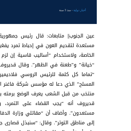
أخبار دولية
- منذ 3 سنة
عين الجنوب|| متابعات: قال رئيس جمهوري
مستعدة لتقديم العون في إحباط تمرد يفغي
الخاصة، ولاستخدام “أساليب قاسية إن لزم 
“خيانة” و”طعنة في الظهر”. وقال قديروف ف
“تماما كل كلمة للرئيس الروسي فلاديمير
المسلح” الذي دعا له مؤسس شركة فاغنر الع
منتخب من قبل الشعب يعرف الوضع برمته ب
قديروف أنه “يجب القضاء على التمرد، و
مستعدون”. وأضاف أن “مقاتلي وزارة الدف
إلى مناطق التوتر”. وقال: “سنبذل قصارى ج