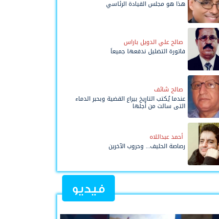
هذا هو مجلس القيادة الرئاسي
صالح علي الدويل باراس
فاتورة التضليل ندفعها جميعاً
صالح شائف
عندما يُكتب التاريخ بيراع القضية وبحبر الدماء
التي سالت من أجلها
أحمد عبداللاه
رصاصة الحليف... وحروب الآخرين
فيديو