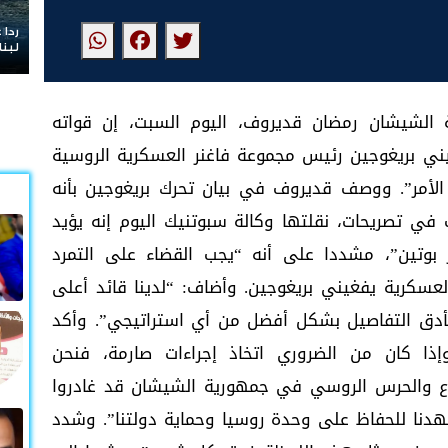
ردا 
لبنا
ة الشيشان رمضان قديروف، اليوم السبت، إن قواته
ني بريغوجين رئيس مجموعة فاغنر العسكرية الروسية
الأمر”. ووصف قديروف في بيان تحرك بريغوجين بأنه
ي تصريحات، نقلتها وكالة سبوتنيك اليوم إنه يؤيد
 بوتين”، مشددا على أنه “يجب القضاء على التمرد
سكرية يفغيني بريغوجين. وأضاف: “لدينا قائد أعلى
أدق التفاصيل بشكل أفضل من أي استراتيجي”. وأكد
إذا كان من الضروري اتخاذ إجراءات صارمة، فنحن
اع والحرس الروسي في جمهورية الشيشان قد غادروا
هدنا للحفاظ على وحدة روسيا وحماية دولتنا”. وشدد