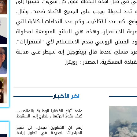
وسي في مثل هذه اللحظة فوق كل شيء”، مشيرا إلى
نه تحد للدولة ويجب على الجميع الاتحاد ضده”. وقال:
ع، كم عدد الأكاذيب، وكم عدد النداءات الكاذبة التي
عة للاستقرار، وهذه هي النتائج المتوقعة لمحاولة
ود الجيش الروسي بعدم الاستسلام لأي “استفزازات”.
رد مسلح، بعدما قال بريغوجين إنه سيطر على مدينة
ادة العسكرية. المصدر : رويترز
اخر الأخبار
عندما تُباع القضايا الوطنية بالمناصب...
كيف يقود الارتهان للخارج إلى السقوط
رغم ان العناوين تتبدل.. لن تنجح
المبادرات الجديدة في تجاوز إرادة