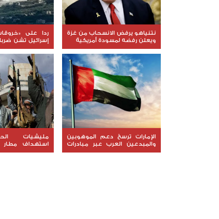
نتنياهو يرفض الانسحاب من غزة
ردا على «خروقات
ويعلن رفضه لمسودة أمريكية
إسرائيل تشن ضرب
لبنان
الإمارات ترسخ دعم الموهوبين
مليشيات الح
والمبدعين العرب عبر مبادرات
استهداف مطار 
نوعية ملهمة
السعودية