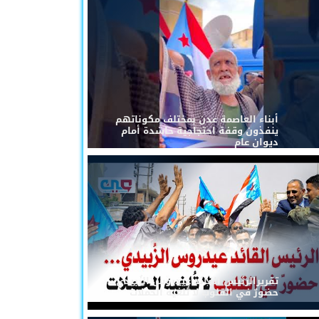
أبناء العاصمة عدن بمختلف مكوناتهم
ينفذون وقفة احتجاجية حاشدة أمام
ديوان عام
تقريرالرئيس القائد عيدروس الزُبيدي...
حضورٌ في القلوب لا تُلغيه الحملات