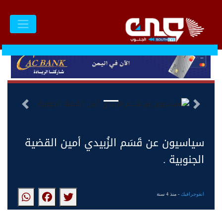
السابق
التالى
سياسيون عن قَسَم الزُبيدي أمين القضية
الجنوبية .
انفوجرافيك
- منذ 4 سنة