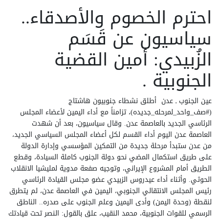
احترم الخصوم والأصدقاء..
سياسيون عن قَسَم
الزُبيدي: أمين القضية
الجنوبية .
عين الجنوب ـ عدن
أطلق نشطاء جنوبيون هاشتاج
(‏⁧‫#صف_واحد_لمرحله_جديده‬⁩)، تزامناً مع أداء اليمين لأعضاء المجلس
الرئاسي الجديد بالعاصمة عدن. وقال سياسيون، بعد أن شهدت
العاصمة عدن اليوم أداء القسم لكل أعضاء المجلس السياسي الجديد،
من عدن‬⁩ ستبدأ مرحلة جديدة من التمكين المؤسسي وإدارة الدولة
على طريق استكمال المضي نحو دولة الجنوب كاملة السيادة، وقطع
الطريق أمام المشروع الإيراني، وتوجيه صفعة مدوية لمليشيا الانقلاب
الحوثي. وأثناء أداء عيدروس الزبيدي عضو مجلس القيادة الرئاسي
رئيس المجلس الانتقالي الجنوبي‬⁩، اليمين في العاصمة عدن، لم يتطرق
لنقطة (وحدة اليمن) وأدى اليمين وعلم الجنوب على صدره.. الناطق
الرسمي للقوات الجنوبية، محمد النقيب، علق بالقول: النصر تحت قيادتك