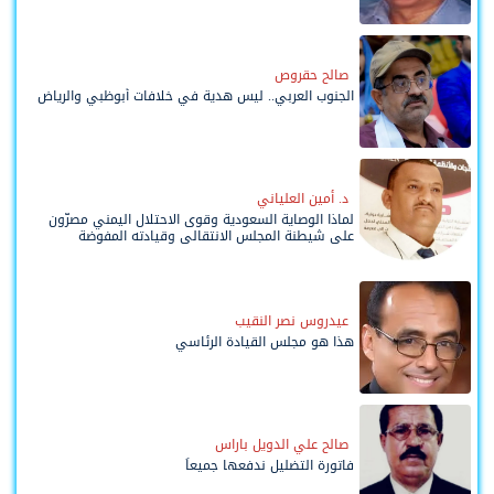
صالح حقروص
الجنوب العربي.. ليس هدية في خلافات أبوظبي والرياض
د. أمين العلياني
لماذا الوصاية السعودية وقوى الاحتلال اليمني مصرّون
على شيطنة المجلس الانتقالي وقيادته المفوضة
وحواضنه الشعبية؟
عيدروس نصر النقيب
هذا هو مجلس القيادة الرئاسي
صالح علي الدويل باراس
فاتورة التضليل ندفعها جميعاً