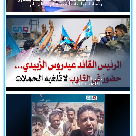
وقفة احتجاجية حاشدة أمام ديوان عام
تقريرالرئيس القائد عيدروس الزُبيدي... حضورٌ في
القلوب لا تُلغيه الحملات