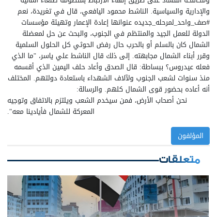
ومكافحة الفساد على طريق إنهاء الارتباط بمنظومة صنعاء المالية
والإدارية والسياسية. الناشط محمود اليافعي، قال في تغريدة، نعم
⁧‫#صف_واحد_لمرحله_جديده‬⁩ عنوانها إعادة الإعمار وتهيئة مؤسسات
الدولة للعمل الجيد والمنتظم في الجنوب، والبحث عن حل لمعضلة
الشمال كان بالسلم أو بالحرب حال رفض الحوثي كل الحلول السلمية
وقرر أبناء الشمال مجابهته. إلى ذلك قال الناشط علي ياسر، "ما الذي
فعله عيدروس؟ ‏ببساطة: قال الصدق وأعاد حلف اليمين الذي أقسمه
منذ سنوات لشعب الجنوب ولآلاف الشهداء باستعادة دولتهم. ‏المختلف
أنه أعاده بحضور قوى الشمال كلهم. ‏والرسالة:
‏نحن أصحاب الأرض، فمن سيخدم الشعب ويلتزم بالاتفاق وتوجيه
المعركة للشمال فأيادينا معه".
المؤلفون
متعلقات