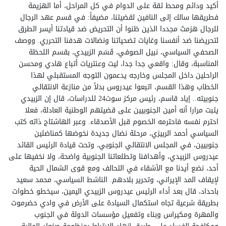
أكيد ودائم ومحط ثقة على الدوام في كل المراحل، أما الهزيمة
فطريقها سالك إلى النافين لقضيتنا، مضيفاً: في قسم عهد الرجال
للرجال هزمتَ مجددا الذين ظنوا أن التحريض ضد قيادتنا أيسر الطرق
لتحريضنا ضد أنفسنا وغايات تضحياتنا ونضالات هدفنا التحرري. ووصف
الصحفي السياسي، نبيل الصوفي، قَسَم الزبيدي، بقسم اللحظة
المناسبة، وقال: واقعي جدا جدا، ليت وعنتريات أتباع هادي ومحسن
الراحلين داخل المجلس وخارجه يدعمون التوجه المستقبلي لهذا
الخطاب وهذا القسم، اتبعوا عيدروس بدلاً من منازعة الانتقالي
جنوبيته.. إياد قاسم، رئيس مركز سوث24 للدراسات، قال إن الزبيدي
يثبت مرارا أنه أمين الجنوبيين على قضيتهم الوطنية العادلة، فعلا
احترم نفسه فاحترمه الخصوم قبل الأصدقاء. وعبر الهاشتاج ذاته كتب
السياسي أحمد الربيزي، مرحلة نضال جديدة نخوضها كمناضلين
جنوبيين، في المجلس الانتقالي الجنوبي، وتحت قيادة الرئيس القائد
عيدروس الزبيدي، وأهدافنا وتطلعاتنا الجنوبية واضحة، ولا نخفيها على
أحد، نضع أيدنا مع الأشقاء في التحالف ومع قوى الشمال الحية
لإيقاف المد الإيراني، وتحرير بلادهم. الناشط السياسي، محمد سعيد
باحداد، قال بعد أداء الرئيس عيدروس الزبيدي اليمين، سيخطو خطوات
بطريقة شرعية تجاه استكمال السيادة على الأرض في وادي حضرموت
والمهرة ومكيراس وبناء وتفعيل مؤسسات الدولة في الجنوب