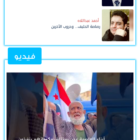
أحمد عبداللاه
رصاصة الحليف... وحروب الآخرين
فيديو
أبناء العاصمة عدن بمختلف مكوناتهم ينفذون