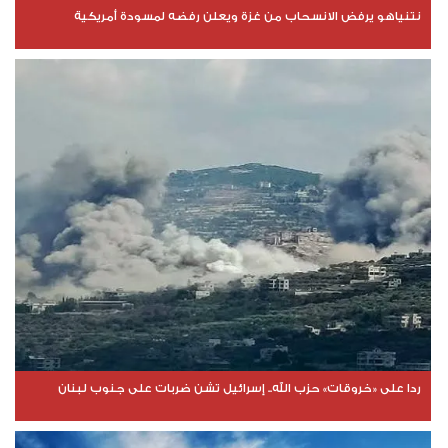
نتنياهو يرفض الانسحاب من غزة ويعلن رفضه لمسودة أمريكية
ردا على «خروقات» حزب الله.. إسرائيل تشن ضربات على جنوب لبنان