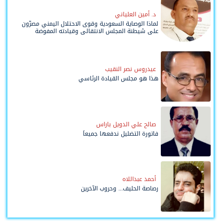
د. أمين العلياني
لماذا الوصاية السعودية وقوى الاحتلال اليمني مصرّون
على شيطنة المجلس الانتقالي وقيادته المفوضة
وحواضنه الشعبية؟
عيدروس نصر النقيب
هذا هو مجلس القيادة الرئاسي
صالح علي الدويل باراس
فاتورة التضليل ندفعها جميعاً
أحمد عبداللاه
رصاصة الحليف... وحروب الآخرين