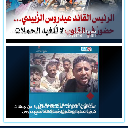
تقريرالرئيس القائد عيدروس الزُبيدي... حضورٌ في
القلوب لا تُلغيه الحملات
#متداول: القوات المسلحة الجنوبية من جبهات
كرش تجدد العهد للرئيس القائد عيدروس