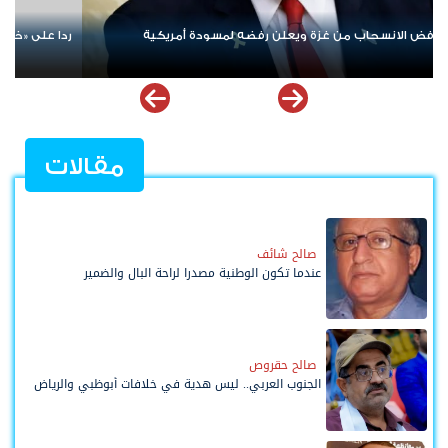
روقات» حزب الله.. إسرائيل تشن ضربات على جنوب لبنان
الإمارات ترسخ د
ملهمة
مقالات
صالح شائف
عندما تكون الوطنية مصدرا لراحة البال والضمير
صالح حقروص
الجنوب العربي.. ليس هدية في خلافات أبوظبي والرياض