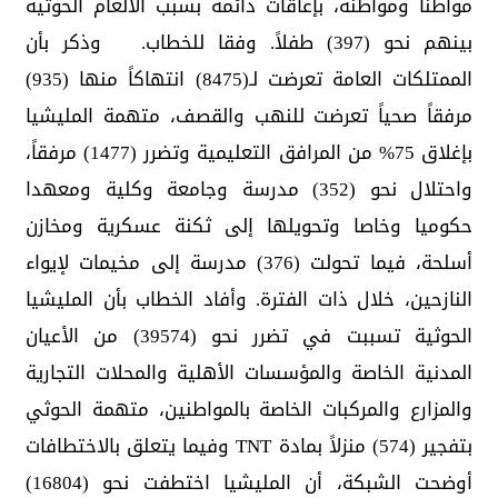
مواطناً ومواطنة، بإعاقات دائمة بسبب الألغام الحوثية
بينهم نحو (397) طفلاً. وفقا للخطاب. وذكر بأن
الممتلكات العامة تعرضت لـ(8475) انتهاكاً منها (935)
مرفقاً صحياً تعرضت للنهب والقصف، متهمة المليشيا
بإغلاق 75% من المرافق التعليمية وتضرر (1477) مرفقاً،
واحتلال نحو (352) مدرسة وجامعة وكلية ومعهدا
حكوميا وخاصا وتحويلها إلى ثكنة عسكرية ومخازن
أسلحة، فيما تحولت (376) مدرسة إلى مخيمات لإيواء
النازحين، خلال ذات الفترة. وأفاد الخطاب بأن المليشيا
الحوثية تسببت في تضرر نحو (39574) من الأعيان
المدنية الخاصة والمؤسسات الأهلية والمحلات التجارية
والمزارع والمركبات الخاصة بالمواطنين، متهمة الحوثي
بتفجير (574) منزلاً بمادة TNT وفيما يتعلق بالاختطافات
أوضحت الشبكة، أن المليشيا اختطفت نحو (16804)