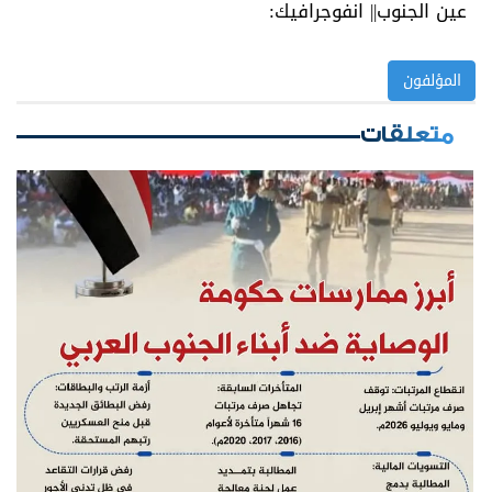
عين الجنوب|| انفوجرافيك:
المؤلفون
متعلقات