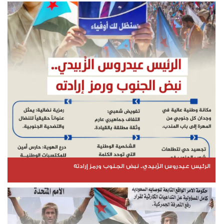
الرئيس عيدروس الزُبيدي.. نبض الجنوب ورمز إرادته