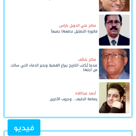
صالح علي الدويل باراس
فاتورة التضليل ندفعها جميعاً
صالح شائف
عندما يُكتب التاريخ بيراع القضية وبحبر الدماء التي سالت
من أجلها
أحمد عبداللاه
رصاصة الحليف... وحروب الآخرين
فيديو