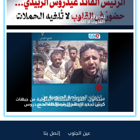
تقريرالرئيس القائد عيدروس الزُبيدي... حضورٌ في
القلوب لا تُلغيه الحملات
#متداول: القوات المسلحة الجنوبية من جبهات
كرش تجدد العهد للرئيس القائد عيدروس
(current)
(current)
عين الجنوب
إتصل بنا