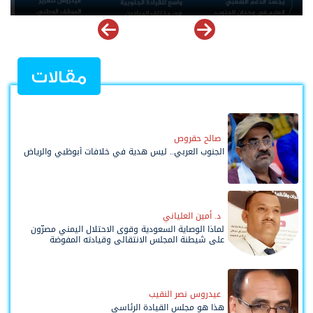
مقالات
صالح حقروص
الجنوب العربي.. ليس هدية في خلافات أبوظبي والرياض
د. أمين العلياني
لماذا الوصاية السعودية وقوى الاحتلال اليمني مصرّون
على شيطنة المجلس الانتقالي وقيادته المفوضة
وحواضنه الشعبية؟
عيدروس نصر النقيب
هذا هو مجلس القيادة الرئاسي