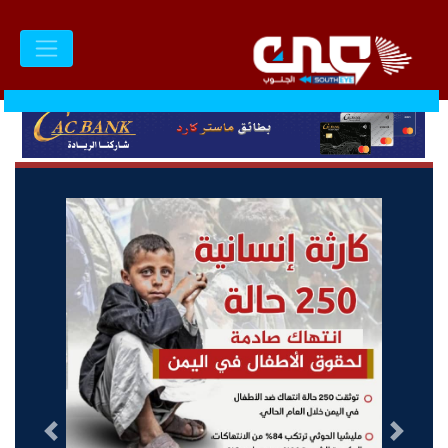
السابق
التالى