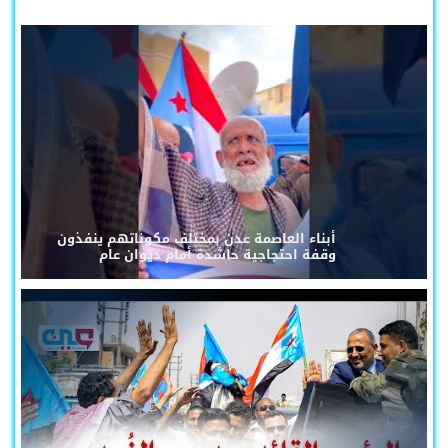
أبناء العاصمة عدن بمختلف مكوناتهم ينفذون
وقفة احتجاجية حاشدة أمام ديوان عام