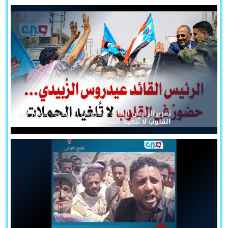
تقريرالرئيس القائد عيدروس الزُبيدي... حضورٌ في
القلوب لا تُلغيه الحملات