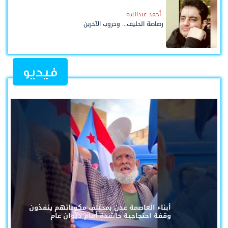
أحمد عبداللاه
رصاصة الحليف... وحروب الآخرين
فيديو
أبناء العاصمة عدن بمختلف مكوناتهم ينفذون
وقفة احتجاجية حاشدة أمام ديوان عام