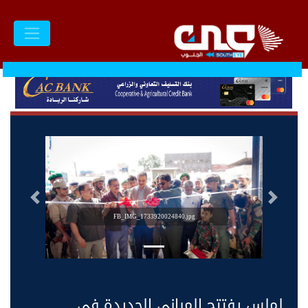
السابق
التالى
FB_IMG_1733920024840.jpg
لملس يفتتح المباني الجديدة في