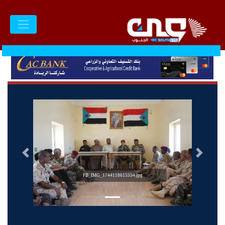
السابق
التالى
FB_IMG_1744118615554.jpg