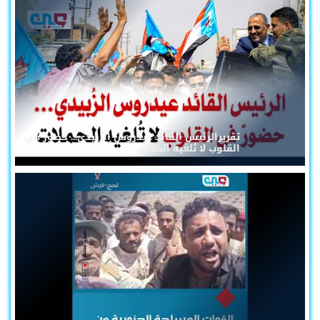
تقريرالرئيس القائد عيدروس الزُبيدي... حضورٌ في
القلوب لا تُلغيه الحملات