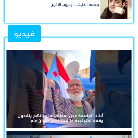
رصاصة الحليف... وحروب الآخرين
فيديو
أبناء العاصمة عدن بمختلف مكوناتهم ينفذون
وقفة احتجاجية حاشدة أمام ديوان عام