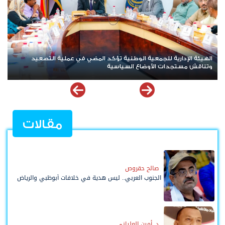
الأمانة العامة تعقد اجتماعها الدوري وتقف أمام مستجدات المشهد
ال
السياسي والاقتصادي في الجنوب
وا
مقالات
صالح حقروص
الجنوب العربي.. ليس هدية في خلافات أبوظبي والرياض
د. أمين العلياني