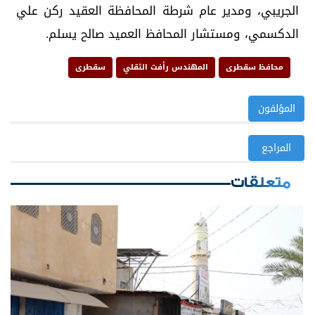
الجريبي، ومدير عام شرطة المحافظة العقيد ركن علي
الدكسمي، ومستشار المحافظ العميد صالح يسلم.
محافظ سقطرى
المهندس رأفت الثقلي
سقطرى
المؤلفون
المراجع
متعلقات