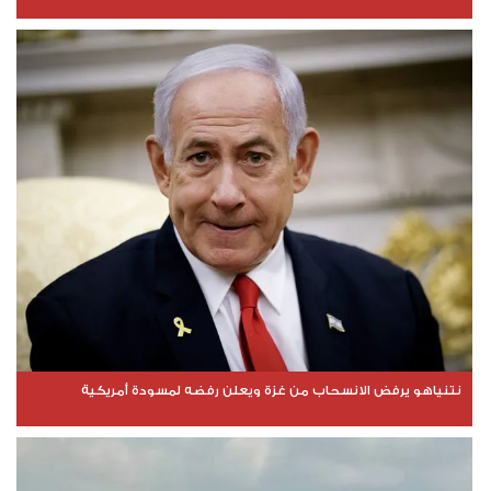
نتنياهو يرفض الانسحاب من غزة ويعلن رفضه لمسودة أمريكية