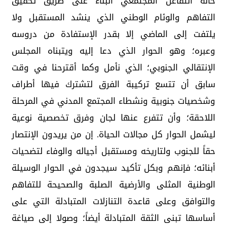
حالة التفاعل المجتمعي البناء على طريق تحقيق
التفاهم والوئام الوطني الذي ينشد المستقبل ولا
يلتفت إلى الماضي إلا بقدر الإستفادة من دروسه
وعبره؛ وهو الحوار الذي دعا إليه ويتبناه المجلس
الإنتقالي الجنوبي؛ الذي نأمل وكما أقترحنا في وقت
سابق أن تتسع تركيبة الفرق لتشترك فيها أطراف
وشخصيات جنوبية ونشطاء المجتمع المدني في المرحلة
اللاحقة؛ وأن تتفرع عنها لجان وفرق تخصصية نوعية
ليشمل الحوار كل مجالات الحياة. إن من يريدون الإنتصار
حقاً للجنوب ولتاريخه ومستقبل أجياله والوفاء لتضحيات
أبنائه؛ فإنهم وبكل تأكيد سيجدون في الحوار الوسيلة
الوطنية المثلى والأرضية الصلبة والصحيحة للتفاهم
والتوافق وعلى قاعدة التنازلات المتبادلة التي على
أساسها تبنى الثقة المتبادلة أيضاً؛ وصولا إلى صياغة