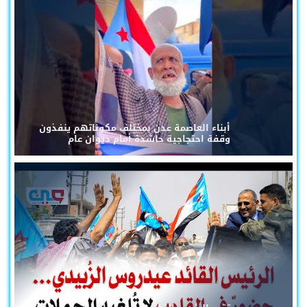
أبناء العاصمة عدن بمختلف مكوناتهم ينفذون
وقفة احتجاجية حاشدة أمام ديوان عام