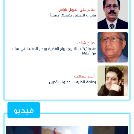
صالح علي الدويل باراس
فاتورة التضليل ندفعها جميعاً
صالح شائف
عندما يُكتب التاريخ بيراع القضية وبحبر الدماء التي سالت
من أجلها
أحمد عبداللاه
رصاصة الحليف... وحروب الآخرين
فيديو