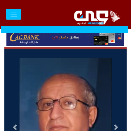
السابق
التالى