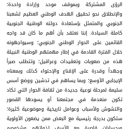
الرؤى المشتركة وبموقف موحد وإرادة واحدة؛
والإنطلاق نحو تحقيق الهدف الوطني العظيم لشعبنا
الجنوبي والمتمثل بإستعادة دولته الوطنية الجنوبية
كاملة السيادة. إننا نعتقد بأن أهم ما كان قد واجه
القائمين على الحوار الوطني الجنوبي؛ وسيواجهونه
خلال الفترة القادمة في إطار مهمتهم الوطنية النبيلة
هذه من صعوبات وتعقيدات وعراقيل؛ وتتطلب صبراً
وجهداً وقدرة على الإقناع والإحتواء كذلك وبمعناه
الإيجابي الأوسع؛ وبما يساهم في تدشين ووضع أسس
سليمة لمرحلة نوعية جديدة من ثقافة الحوار التي تكاد
تكون منعدمة في مجتمعنا أو يسودها القصور
والتشوش ولأسباب وعوامل تاريخية وموضوعية كثيرة؛
ستكون بدرجة رئيسية مع البعض ممن يضعون الأولوية
وبحسابات قاصرة مع الأسف لذواتهم وشخوصم