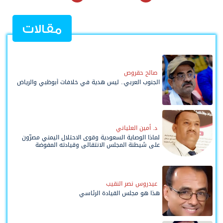
مقالات
صالح حقروص
الجنوب العربي.. ليس هدية في خلافات أبوظبي والرياض
د. أمين العلياني
لماذا الوصاية السعودية وقوى الاحتلال اليمني مصرّون
على شيطنة المجلس الانتقالي وقيادته المفوضة
وحواضنه الشعبية؟
عيدروس نصر النقيب
هذا هو مجلس القيادة الرئاسي