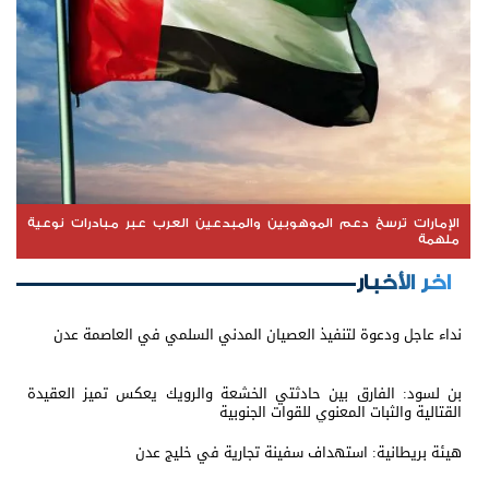
الإمارات ترسخ دعم الموهوبين والمبدعين العرب عبر مبادرات نوعية
ملهمة
اخر الأخبار
نداء عاجل ودعوة لتنفيذ العصيان المدني السلمي في العاصمة عدن
بن لسود: الفارق بين حادثتي الخشعة والرويك يعكس تميز العقيدة
القتالية والثبات المعنوي للقوات الجنوبية
هيئة بريطانية: استهداف سفينة تجارية في خليج عدن