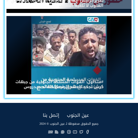
تقريرالرئيس القائد عيدروس الزُبيدي... حضورٌ في
القلوب لا تُلغيه الحملات
#متداول: القوات المسلحة الجنوبية من جبهات
كرش تجدد العهد للرئيس القائد عيدروس
(current)
(current)
عين الجنوب
إتصل بنا
جميع الحقوق محفوظة لـ عين الجنوب © 2024
EN