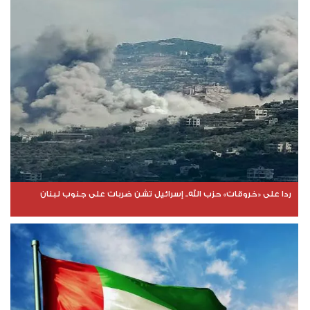
ردا على «خروقات» حزب الله.. إسرائيل تشن ضربات على جنوب لبنان