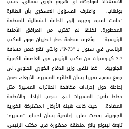
الاستعداد لمواجهة أي هجوم كوري شمالي، حسب
يونهاب. واعترف المسؤول العسكري بأن الطائرة
"حلقت لفترة وجيزة إلى الحافة الشمالية للمنطقة
المحظورة، لكنها لم تقترب من المرافق الأمنية
الرئيسية". وتُعرف منطقة حظر الطيران فوق المكتب
الرئاسي في سيول بـ "P-73"، والتي تقع ضمن مسافة
3.7 كيلومترات من مكتب الرئيس في العاصمة الكورية
الجنوبية. كما تلقى وزير الدفاع الكوري الجنوبي، لي
جونغ-سوب، تقريرا بشأن الطائرة المسيرة، الأربعاء، ضمن
إحاطة حول إجراءات مكافحة الطائرات المسيرة مثل
خطط تأمين المسيرات التي تتجنب الرادار والأنظمة
المضادة. حيث كانت هيئة الأركان المشتركة الكورية
الجنوبية، رفضت تقارير إعلامية بشأن اختراق "مسيرة"
تابعة لبيونغ يانغ لمنطقة محظورة قرب مكتب الرئيس،