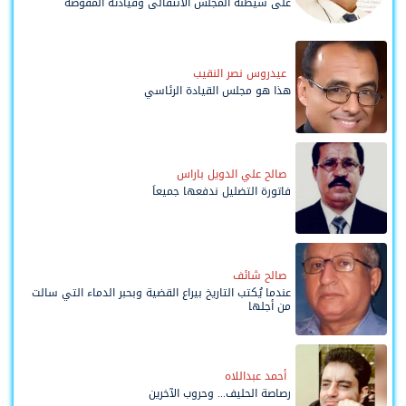
على شيطنة المجلس الانتقالي وقيادته المفوضة
وحواضنه الشعبية؟
عيدروس نصر النقيب
هذا هو مجلس القيادة الرئاسي
صالح علي الدويل باراس
فاتورة التضليل ندفعها جميعاً
صالح شائف
عندما يُكتب التاريخ بيراع القضية وبحبر الدماء التي سالت
من أجلها
أحمد عبداللاه
رصاصة الحليف... وحروب الآخرين