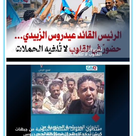
تقريرالرئيس القائد عيدروس الزُبيدي... حضورٌ في
القلوب لا تُلغيه الحملات
#متداول: القوات المسلحة الجنوبية من جبهات
كرش تجدد العهد للرئيس القائد عيدروس