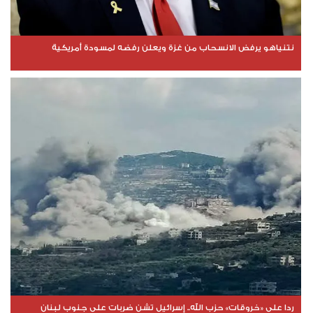
نتنياهو يرفض الانسحاب من غزة ويعلن رفضه لمسودة أمريكية
ردا على «خروقات» حزب الله.. إسرائيل تشن ضربات على جنوب لبنان