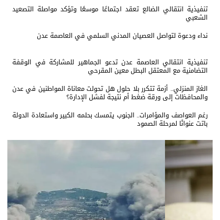
تنفيذية انتقالي الضالع تعقد اجتماعًا موسعًا وتؤكد مواصلة التصعيد
الشعبي
نداء ودعوة لتواصل العصيان المدني السلمي في العاصمة عدن
تنفيذية انتقالي العاصمة عدن تدعو الجماهير للمشاركة في الوقفة
التضامنية مع المعتقل البطل معين المقرحي
الغاز المنزلي.. أزمة تتكرر بلا حلول هل تحولت معاناة المواطنين في عدن
والمحافظات إلى ورقة ضغط أم نتيجة لفشل الإدارة؟
رغم العواصف والمؤامرات.. الجنوب يتمسك بحلمه الكبير واستعادة الدولة
باتت عنوانًا لمرحلة الصمود