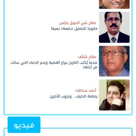
صالح علي الدويل باراس
فاتورة التضليل ندفعها جميعاً
صالح شائف
عندما يُكتب التاريخ بيراع القضية وبحبر الدماء التي سالت
من أجلها
أحمد عبداللاه
رصاصة الحليف... وحروب الآخرين
فيديو