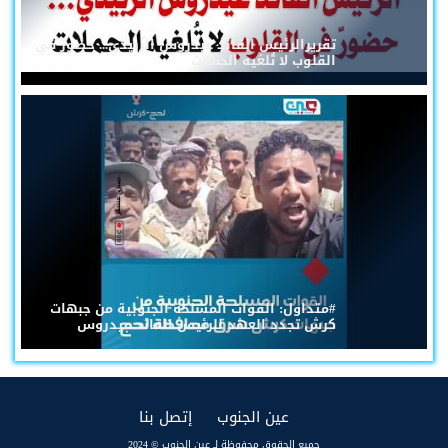
تقريرالرئيس القائد عيدروس الزُبيدي... حضورٌ في
القلوب لا تُلغيه الحملات
#متداول: القوات المسلحة الجنوبية من جبهات
كرش تجدد العهد للرئيس القائد عيدروس
(current)
(current)
عين الجنوب
إتصل بنا
جميع الحقوق محفوظة لـ عين الجنوب © 2024