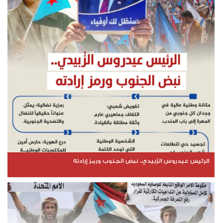
الرئيس عيدروس الزُبيدي.. نبض الجنوب ورمز إرادته