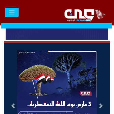
السابق
التالى