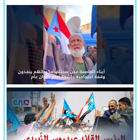
أبناء العاصمة عدن بمختلف مكوناتهم ينفذون
وقفة احتجاجية حاشدة أمام ديوان عام