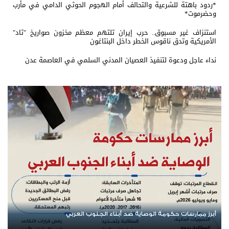
*ردود باهتة للشرعية والتحالف أمام الهجوم الحوثي الدامي في مأرب
وحضرموت*
استنزاف غير مسبوق.. حرب إيران تلتهم معظم مخزون صواريخ "ثاد"
الأمريكية وتدق ناقوس الخطر داخل البنتاغون
نداء عاجل ودعوة لتنفيذ العصيان المدني السلمي في العاصمة عدن
إرادة شعب الجنوب وقيادته رمز