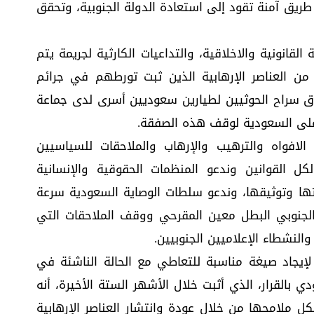
طة طريق آمنة تقود إلى استعادة الدولة الجنوبية، وتحقق
قانونية والاخلاقية، والتداعيات الكارثية لجريمة يتم
 من العناصر الإرهابية الذين ثبت تورطهم في جرائم
لاق سراح الحوثيين لطيارين سعوديين أسرى لدى جماعة
على السعودية لوقف هذه الصفقة.
لافواه والترهيب والإرهاب والملاحقات للسياسيين
لكل القوانين وندعو المنظمات الحقوقية والإنسانية
انتها وتوثيقها، وندعو سلطات الوصاية السعودية سرعة
لجنوبي البطل معين المقرحي ووقف الملاحقات التي
لنشطاء الإعلاميين الجنوبيين.
لإيجاد صيغة مناسبة للتعاطي مع الحالة الناشئة في
ي بالقرار، الذي أثبت خلال الأشهر الستة الأخيرة، أنه
ل ملامحها من خلال عودة وانتشار العناصر الإرهابية