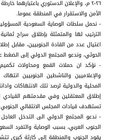
٢٠٢٦ م، والإعلان الدستوري باعتبارهما خار
الأمن والاستقرار في المنطقة عموما.
- نحمل سلطات الوصاية السعودية المسؤولية ال
الترتيب لها والمتمثلة بإطلاق سراح ثمانية
اغتيال عدد من القادة الجنوبيين، مقابل إط
الحوثي، وندعو المجتمع الدولي إلى الضغط 
- نؤكد ان حملات القمع ومحاولات تكميم ا
والإعلاميين والناشطين الجنوبيين انتهاك 
المحلية والدولية لرصد تلك الانتهاكات واد
إطلاق المعتقلين وفي مقدمتهم القيادي ا
تستهدف قيادات المجلس الانتقالي الجنوبي وا
- ندعو المجتمع الدولي الى التدخل العاجل 
الجنوب العربي، بسبب الوصاية والتفرد السعود
يقود الجنوب والمنطقة إلى كارثة كبرى تتشك