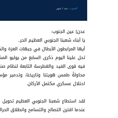
الجنوب
- منذ 1 شهر
عدن|| عين الجنوب:
​يا أبناء شعبنا الجنوبي العظيم الحر..
أيها المرابطون الأبطال في جبهات العزة والك
فيه قوى الفيد والغطرسة التابعة لنظام صنع
محاولةً طمس هويتنا وتاريخنا، وتدمير مؤس
احتلال عسكري مكتمل الأركان.
لقد استطاع شعبنا الجنوبي العظيم تحويل 
عندما اقترن التصالح والتسامح وانطلاق الحرا