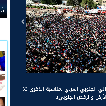
بن ل
العق
التالى
بيان هام صادر عن المجلس الانتقالي الجنوبي العربي ​بمناسبة الذكرى 32