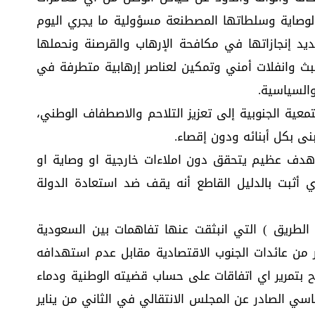
لوصاية وسلطاتها المصطنعة مسؤولية ما يجري اليوم
يد إنجازاتها في مكافحة الإرهاب والقرصنة ونحملها
ث وانفلات أمني وتمكين لعناصر إرهابية متطرفة في
والسياسية.
معية الجنوبية إلى تعزيز التلاحم والاصطفاف الوطني،
بنى بكل أبنائه ودون إقصاء.
بي هدف عظيم يتحقق دون املاءات خارجية او وصاية او
أثبت بالدليل القاطع أنه يقف ضد استعادة الدولة
الطريق ) التي انبثقت عنها تفاهمات بين السعودية
بر من عائدات الجنوب الاقتصادية مقابل عدم استهدافه
 بتمرير اي اتفاقات على حساب قضيته الوطنية ودماء
سي الصادر عن المجلس الانتقالي في الثاني من يناير