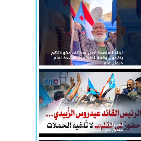
أبناء العاصمة عدن بمختلف مكوناتهم
ينفذون وقفة احتجاجية حاشدة أمام
ديوان عام
تقريرالرئيس القائد عيدروس الزُبيدي...
حضورٌ في القلوب لا تُلغيه الحملات