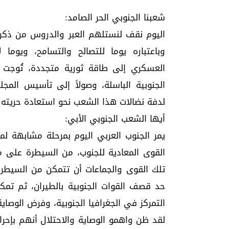
شعبنا الجنوبي الحر الصامد:
اليوم نقف لنستلهم العبر والدروس من ذكرى 
وباعتباره يوما للتصالح والتسامح، ويوما 
العسكري إلى طاقة ثورية متجددة، تُوجت ب
الجنوبية الباسلة، وصولاً إلى تأسيس المج
لدفة نضالات هذا الشعب نحو استعادة حريته 
​أيها الشعب الجنوبي الأبي:
القوى المعادية للجنوب، من السيطرة على 
تلك القوى والجماعات أن تتمكن من السيطرة
حد قصف القوات الجنوبية بالطيران، ثم تمكي
التمركز في الجغرافيا الجنوبية، وفرض الوصاي
​لقد ظن واهمو الوصاية والاحتلال أنهم بإحرا