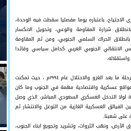
الاجتياح، باعتباره يوما مفصليا سقطت فيه الوحدة،
لانطلاق شرارة المقاومة والوعي، وتحويل الانكسار
انطلاق الحراك السلمي الجنوبي، ومن ثم المقاومة
لس الانتقالي الجنوبي العربي كحامل سياسي وقائدا
واستقلاله.
يمر الجنوب العربي اليوم بمرحلة مشابهة لمرحلة ما بعد الغزو والاحتلال عام ١٩٩٤م ، حيث تمكنت
مواقع عسكرية واقتصادية مهمة في الجنوب وما كان
 لولا التدخل العسكري السعودي المباشر، الذي وصل
ن الفيالق العسكرية الغازية من التوغل والانتشار ثم
ة على شعبنا.
ق الأرض، ونهب الثروات، وتشريد وتجويع ابناء الجنوب،