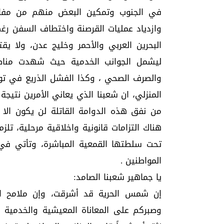
في الجنوب وتمكين البعض منهم من مفا
وازدياد عمليات القرصنة واختطاف السفن رغم
البحرين العربي والأحمر وخليج عدن، ولا يق
ليشمل الجوانب الخدمية حيث شهدت مناطق 
والصرف الصحي ، وكذا الفشل الذريع في توفي
المنزلي، ان شعبنا الذي يعاني الأمرين نتي
من نفق هذه الدوامة القاتلة لن يكون الا 
هناك التزامات قانونية واخلاقية مرحلية، تل
تحت سلطتها القمعية المباشرة، وتأتي في 
المواطنين .
​يا جماهير شعبنا الصامد:
إن شمس الحرية قد أشرقت، وإن ملامح الد
وصبركم على المعاناة المعيشية والخدمية 