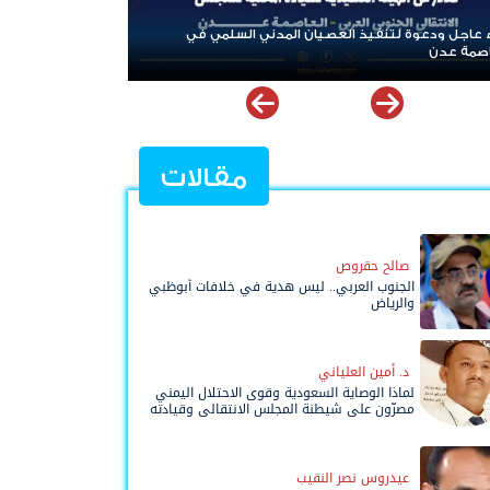
سود: الفارق بين حادثتي الخشعة والرويك يعكس تميز
يدة القتالية والثبات المعنوي للقوات الجنوبية
مقالات
صالح حقروص
الجنوب العربي.. ليس هدية في خلافات أبوظبي
والرياض
د. أمين العلياني
لماذا الوصاية السعودية وقوى الاحتلال اليمني
مصرّون على شيطنة المجلس الانتقالي وقيادته
المفوضة وحواضنه الشعبية؟
عيدروس نصر النقيب