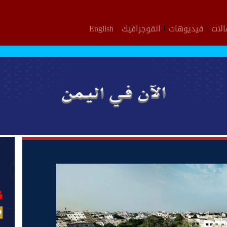
لات
فيديوهات
انفوجرافيك
English