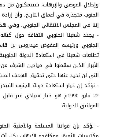
وإحلال الفوضى والإرهاب، سيتمكنون من دفن
الجنوب متجذرة في أعماق التاريخ، وأن إرادة 
​إننا في المجلس الانتقالي الجنوبي، وفي هذ
- يجدد شعبنا الجنوبي التفافه حول كيانه
الجنوبي ورئيسه المفوض عيدروس بن قاسم
تطلعات شعبنا في استعادة الدولة الجنوبية 
الأبرار الذين سقطوا في ميادين الشرف من 
التي لن نحيد عنها حتى تحقيق الهدف المنش
- نؤكد​ إن خيار استعادة دولة الجنوب الفي
22 مايو 1990م هو خيار سيادي غ
المواثيق الدولية.
​- نؤكد بإن قواتنا المسلحة والأمنية الج
مكتسبات الثورة، ومكافحة الإرهاب بكل أشك