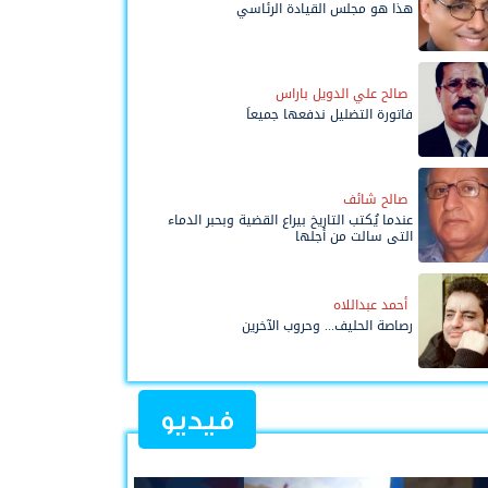
هذا هو مجلس القيادة الرئاسي
صالح علي الدويل باراس
فاتورة التضليل ندفعها جميعاً
صالح شائف
عندما يُكتب التاريخ بيراع القضية وبحبر الدماء
التي سالت من أجلها
أحمد عبداللاه
رصاصة الحليف... وحروب الآخرين
فيديو