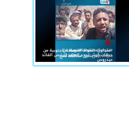
#متداول: القوات المسلحة الجنوبية من
جبهات كرش تجدد العهد للرئيس القائد
عيدروس