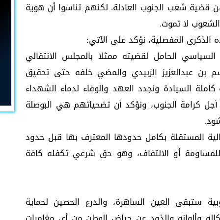
 قضية شعب الجنوب العادلة. لكنهم تناسوا أن هوية
الشعوب لا تموت.
ه الذكرى المفصلية، نؤكد على الآتي:
 السياسي الحامل لقضيته ممثلا بالمجلس الانتقالي
 بن عبدالعزيز الزبيدي والمضي خلفه حتى تحقيق
كاملة السيادة ونجدد العهد والوفاء لدماء الشهداء
أجل كرامة الجنوب، ونؤكد أن تضحياتهم هي البوصلة
ود.
درالية المستقلة بكامل حدودها المعترف بها قبل حدود
ير قابل للمساومة أو الالتفاف، وهو حق شرعي تكفله كافة
نوبية ستبقى العين الساهرة، والدرع الحصين لحماية
اله وألوانه والذود عن حياض الوطن من أي مغامرات