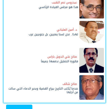
عيدروس نصر النقيب
هذا هو مجلس القيادة الرئاسي
د. أمين العلياني
لهذا.. نحن لسنا يمنيين، بل جنوبيين عرب
صالح علي الدويل باراس
فاتورة التضليل ندفعها جميعاً
صالح شائف
عندما يُكتب التاريخ بيراع القضية وبحبر الدماء التي سالت
من أجلها