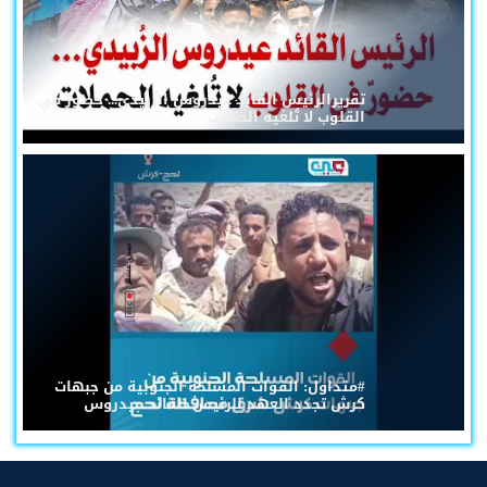
تقريرالرئيس القائد عيدروس الزُبيدي... حضورٌ في
القلوب لا تُلغيه الحملات
#متداول: القوات المسلحة الجنوبية من جبهات
كرش تجدد العهد للرئيس القائد عيدروس