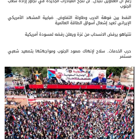
رغم ان العناوين تتبدل.. لن تنجح المبادرات الجديدة في تجاوز إرادة شعب
الجنوب
النفط بين فوهة الحرب وطاولة التفاوض.. ضبابية المشهد الأمريكي
الإيراني تعيد إشعال أسواق الطاقة العالمية
نتنياهو يرفض الانسحاب من غزة ويعلن رفضه لمسودة أمريكية
حرب الخدمات.. سلاح لإنهاك صمود الجنوب ومواجهتها بتصعيد شعبي
مستمر