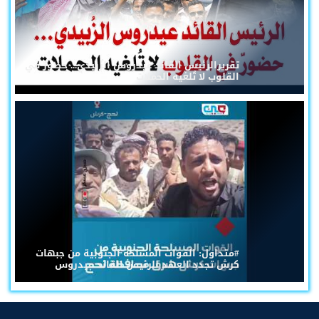
تقريرالرئيس القائد عيدروس الزُبيدي... حضورٌ في
القلوب لا تُلغيه الحملات
#متداول: القوات المسلحة الجنوبية من جبهات
كرش تجدد العهد للرئيس القائد عيدروس