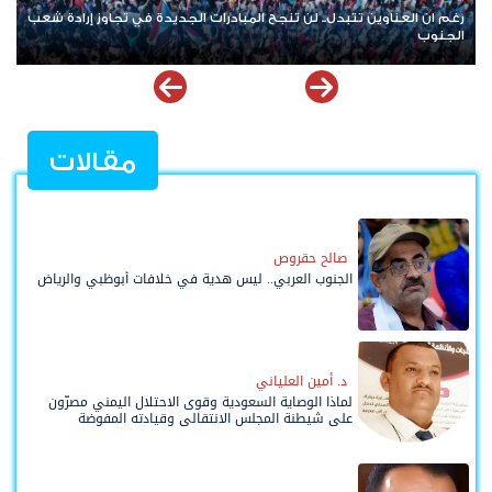
رغم ان العناوين تتبدل.. لن تنجح المبادرات الجديدة في تجاوز إرادة شعب
الجنوب
مقالات
صالح حقروص
الجنوب العربي.. ليس هدية في خلافات أبوظبي والرياض
د. أمين العلياني
لماذا الوصاية السعودية وقوى الاحتلال اليمني مصرّون
على شيطنة المجلس الانتقالي وقيادته المفوضة
وحواضنه الشعبية؟