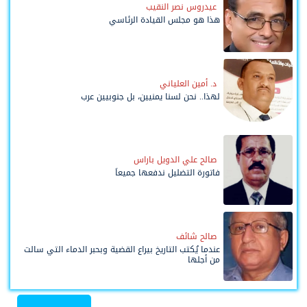
عيدروس نصر النقيب
هذا هو مجلس القيادة الرئاسي
د. أمين العلياني
لهذا.. نحن لسنا يمنيين، بل جنوبيين عرب
صالح علي الدويل باراس
فاتورة التضليل ندفعها جميعاً
صالح شائف
عندما يُكتب التاريخ بيراع القضية وبحبر الدماء التي سالت
من أجلها