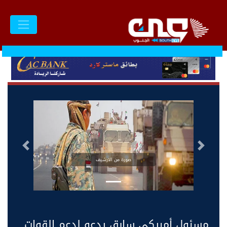
السابق
التالى
صورة من الارشيف
مسئول أمريكي سابق يدعو لدعم القوات