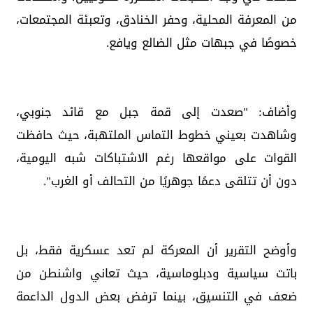
من المعرفة المحلية، وحفر الخنادق، وتعبئة المجتمعات،
خصوصًا في جبهات مثل الضالع ويافع.
وأضاف: "صعدت إلى قمة جبل مع قائد جنوبي،
وشاهدت بعيني خطوط التماس الملتهبة، حيث حافظت
القوات على مواقعها رغم الاشتباكات شبه اليومية،
دون أن تتلقى دعمًا جوهريًا من التحالف أو الغرب".
وأوضح التقرير أن المعركة لم تعد عسكرية فقط، بل
باتت سياسية ودبلوماسية، حيث تعاني واشنطن من
ضعف في التنسيق، بينما ترفض بعض الدول الداعمة