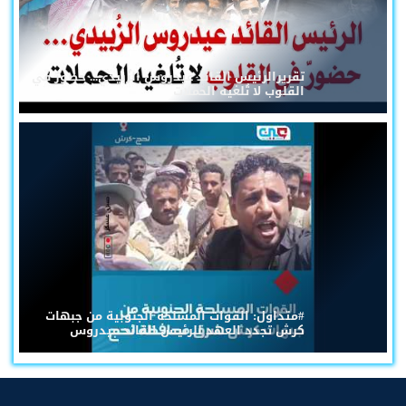
تقريرالرئيس القائد عيدروس الزُبيدي... حضورٌ في
القلوب لا تُلغيه الحملات
#متداول: القوات المسلحة الجنوبية من جبهات
كرش تجدد العهد للرئيس القائد عيدروس