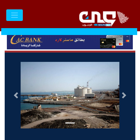
السابق
التالى