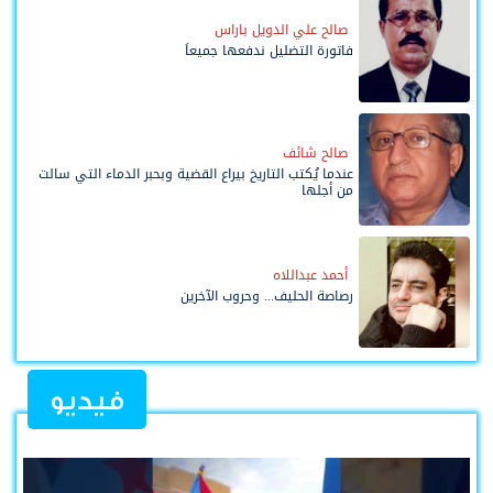
صالح علي الدويل باراس
فاتورة التضليل ندفعها جميعاً
صالح شائف
عندما يُكتب التاريخ بيراع القضية وبحبر الدماء التي سالت
من أجلها
أحمد عبداللاه
رصاصة الحليف... وحروب الآخرين
فيديو