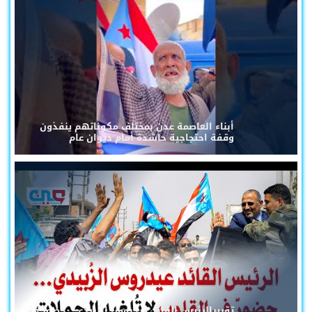
أبناء العاصمة عدن بمختلف مكوناتهم ينفذون
وقفة احتجاجية حاشدة أمام ديوان عام
تقريرالرئيس القائد عيدروس الزُبيدي... حضورٌ في