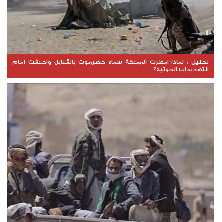
تحليل : لماذا امطرت المملكة سماء حضرموت بالقنابل واختفت امام
التهديدات الحوثية؟