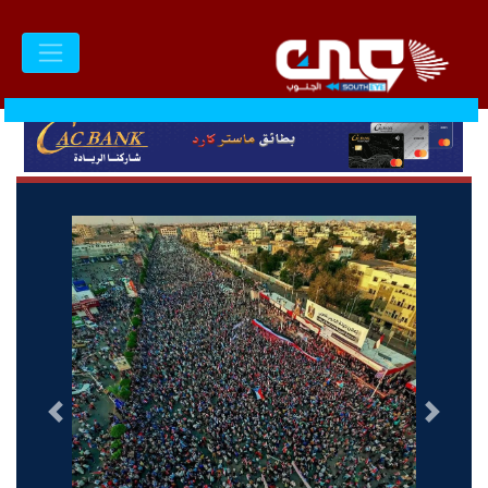
السابق
التالى