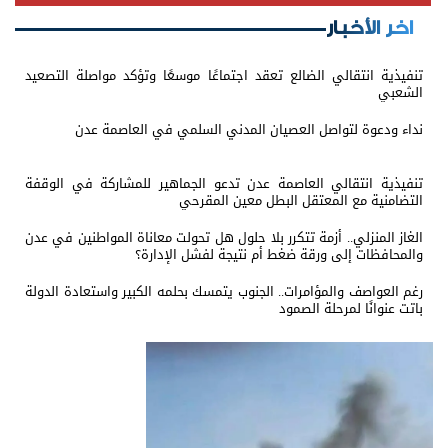
اخر الأخبار
تنفيذية انتقالي الضالع تعقد اجتماعًا موسعًا وتؤكد مواصلة التصعيد
الشعبي
نداء ودعوة لتواصل العصيان المدني السلمي في العاصمة عدن
تنفيذية انتقالي العاصمة عدن تدعو الجماهير للمشاركة في الوقفة
التضامنية مع المعتقل البطل معين المقرحي
الغاز المنزلي.. أزمة تتكرر بلا حلول هل تحولت معاناة المواطنين في عدن
والمحافظات إلى ورقة ضغط أم نتيجة لفشل الإدارة؟
رغم العواصف والمؤامرات.. الجنوب يتمسك بحلمه الكبير واستعادة الدولة
باتت عنوانًا لمرحلة الصمود