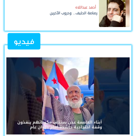
أحمد عبداللاه
رصاصة الحليف... وحروب الآخرين
فيديو
أبناء العاصمة عدن بمختلف مكوناتهم ينفذون
وقفة احتجاجية حاشدة أمام ديوان عام