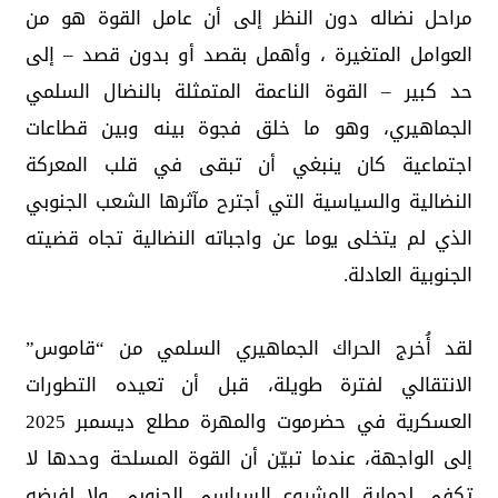
مراحل نضاله دون النظر إلى أن عامل القوة هو من
العوامل المتغيرة ، وأهمل بقصد أو بدون قصد – إلى
حد كبير – القوة الناعمة المتمثلة بالنضال السلمي
الجماهيري، وهو ما خلق فجوة بينه وبين قطاعات
اجتماعية كان ينبغي أن تبقى في قلب المعركة
النضالية والسياسية التي أجترح مآثرها الشعب الجنوبي
الذي لم يتخلى يوما عن واجباته النضالية تجاه قضيته
الجنوبية العادلة.
لقد أُخرج الحراك الجماهيري السلمي من “قاموس”
الانتقالي لفترة طويلة، قبل أن تعيده التطورات
العسكرية في حضرموت والمهرة مطلع ديسمبر 2025
إلى الواجهة، عندما تبيّن أن القوة المسلحة وحدها لا
تكفي لحماية المشروع السياسي الجنوبي ولا لفرضه