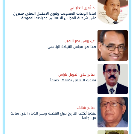
د. أمين العلياني
لماذا الوصاية السعودية وقوى الاحتلال اليمني مصرّون
على شيطنة المجلس الانتقالي وقيادته المفوضة
وحواضنه الشعبية؟
عيدروس نصر النقيب
هذا هو مجلس القيادة الرئاسي
صالح علي الدويل باراس
فاتورة التضليل ندفعها جميعاً
صالح شائف
عندما يُكتب التاريخ بيراع القضية وبحبر الدماء التي سالت
من أجلها