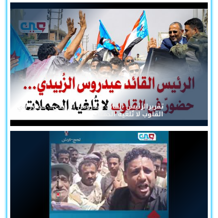
تقريرالرئيس القائد عيدروس الزُبيدي... حضورٌ في
القلوب لا تُلغيه الحملات