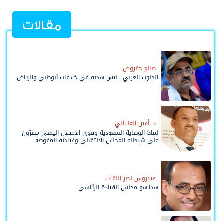
مقالات
صالح حقروص
الجنوب العربي.. ليس هدية في خلافات أبوظبي والرياض
د. أمين العلياني
لماذا الوصاية السعودية وقوى الاحتلال اليمني مصرّون
على شيطنة المجلس الانتقالي وقيادته المفوضة
وحواضنه الشعبية؟
عيدروس نصر النقيب
هذا هو مجلس القيادة الرئاسي