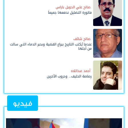
صالح علي الدويل باراس
فاتورة التضليل ندفعها جميعاً
صالح شائف
عندما يُكتب التاريخ بيراع القضية وبحبر الدماء التي سالت
من أجلها
أحمد عبداللاه
رصاصة الحليف... وحروب الآخرين
فيديو