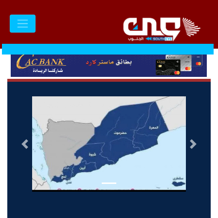
السابق
التالى