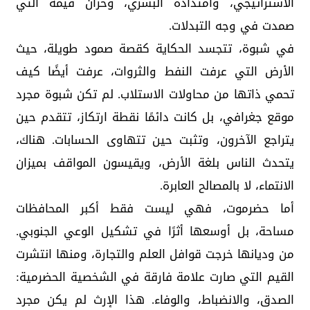
الاستراتيجي، وامتداده البشري، وخزان قيمه التي
صمدت في وجه التبدلات.
في شبوة، تتجسد الحكاية كقصة صمود طويلة، حيث
الأرض التي عرفت النفط والثروات، عرفت أيضًا كيف
تحمي ذاتها من محاولات الاستلاب. لم تكن شبوة مجرد
موقع جغرافي، بل كانت دائمًا نقطة ارتكاز، تتقدم حين
يتراجع الآخرون، وتثبت حين تتهاوى الحسابات. هناك،
يتحدث الناس بلغة الأرض، ويقيسون المواقف بميزان
الانتماء، لا بالمصالح العابرة.
أما حضرموت، فهي ليست فقط أكبر المحافظات
مساحة، بل أوسعها أثرًا في تشكيل الوعي الجنوبي.
من وديانها خرجت قوافل العلم والتجارة، ومنها انتشرت
القيم التي صارت علامة فارقة في الشخصية الحضرمية:
الصدق، والانضباط، والوفاء. هذا الإرث لم يكن مجرد