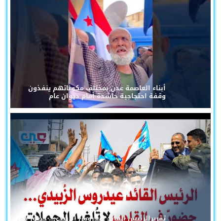
أبناء العاصمة عدن بمختلف مكوناتهم ينفذون
وقفة احتجاجية حاشدة أمام ديوان عام
تقريرالرئيس القائد عيدروس الزُبيدي... حضورٌ في