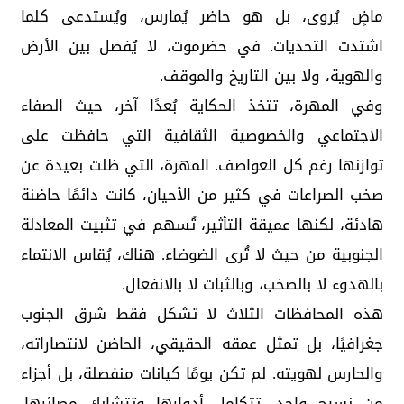
ماضٍ يُروى، بل هو حاضر يُمارس، ويُستدعى كلما
اشتدت التحديات. في حضرموت، لا يُفصل بين الأرض
والهوية، ولا بين التاريخ والموقف.
وفي المهرة، تتخذ الحكاية بُعدًا آخر، حيث الصفاء
الاجتماعي والخصوصية الثقافية التي حافظت على
توازنها رغم كل العواصف. المهرة، التي ظلت بعيدة عن
صخب الصراعات في كثير من الأحيان، كانت دائمًا حاضنة
هادئة، لكنها عميقة التأثير، تُسهم في تثبيت المعادلة
الجنوبية من حيث لا تُرى الضوضاء. هناك، يُقاس الانتماء
بالهدوء لا بالصخب، وبالثبات لا بالانفعال.
هذه المحافظات الثلاث لا تشكل فقط شرق الجنوب
جغرافيًا، بل تمثل عمقه الحقيقي، الحاضن لانتصاراته،
والحارس لهويته. لم تكن يومًا كيانات منفصلة، بل أجزاء
من نسيج واحد، تتكامل أدوارها وتتشابك مصائرها.