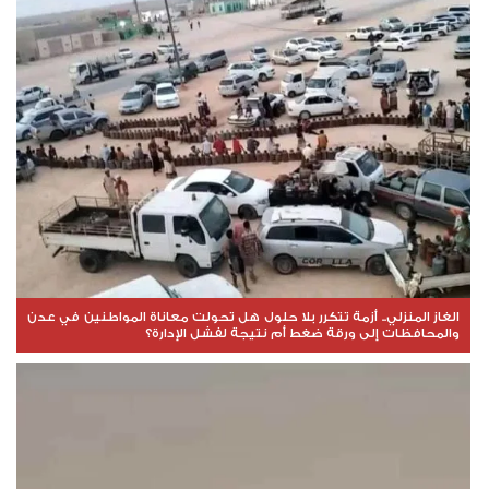
الغاز المنزلي.. أزمة تتكرر بلا حلول هل تحولت معاناة المواطنين في عدن
والمحافظات إلى ورقة ضغط أم نتيجة لفشل الإدارة؟