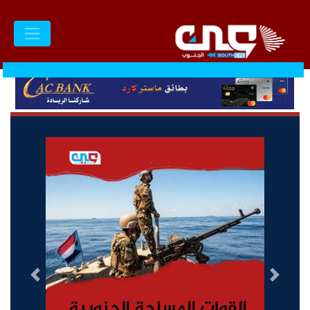
السابق
التالى