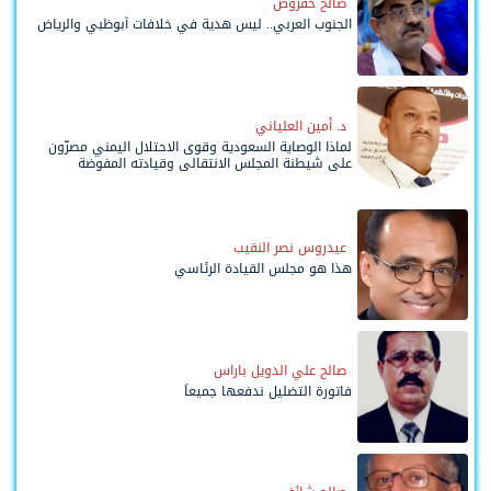
صالح حقروص
الجنوب العربي.. ليس هدية في خلافات أبوظبي والرياض
د. أمين العلياني
لماذا الوصاية السعودية وقوى الاحتلال اليمني مصرّون
على شيطنة المجلس الانتقالي وقيادته المفوضة
وحواضنه الشعبية؟
عيدروس نصر النقيب
هذا هو مجلس القيادة الرئاسي
صالح علي الدويل باراس
فاتورة التضليل ندفعها جميعاً