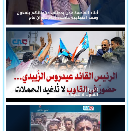
أبناء العاصمة عدن بمختلف مكوناتهم ينفذون
وقفة احتجاجية حاشدة أمام ديوان عام
تقريرالرئيس القائد عيدروس الزُبيدي... حضورٌ في
القلوب لا تُلغيه الحملات