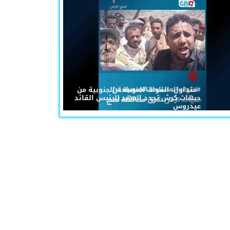
#متداول: القوات المسلحة الجنوبية من
جبهات كرش تجدد العهد للرئيس القائد
عيدروس