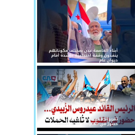
أبناء العاصمة عدن بمختلف مكوناتهم
ينفذون وقفة احتجاجية حاشدة أمام
ديوان عام
تقريرالرئيس القائد عيدروس الزُبيدي...
حضورٌ في القلوب لا تُلغيه الحملات