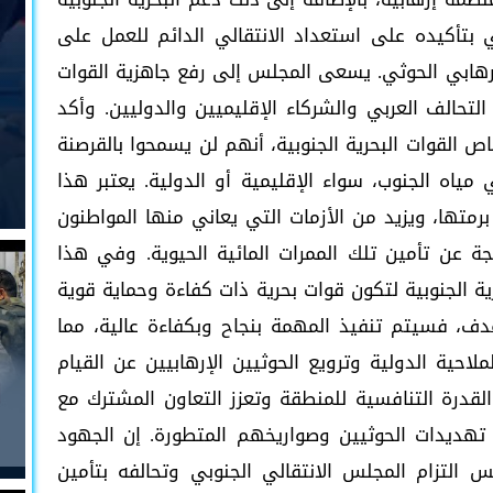
 بتأكيده على استعداد الانتقالي الدائم للعمل على
لإرهابي الحوثي. يسعى المجلس إلى رفع جاهزية القوات
التحالف العربي والشركاء الإقليميين والدوليين. وأكد
 القوات البحرية الجنوبية، أنهم لن يسمحوا بالقرصنة
مياه الجنوب، سواء الإقليمية أو الدولية. يعتبر هذا
رمتها، ويزيد من الأزمات التي يعاني منها المواطنون
تجة عن تأمين تلك الممرات المائية الحيوية. وفي هذا
رية الجنوبية لتكون قوات بحرية ذات كفاءة وحماية قوية
دف، فسيتم تنفيذ المهمة بنجاح وبكفاءة عالية، مما
حية الدولية وترويع الحوثيين الإرهابيين عن القيام
 القدرة التنافسية للمنطقة وتعزز التعاون المشترك مع
ن تهديدات الحوثيين وصواريخهم المتطورة. إن الجهود
كس التزام المجلس الانتقالي الجنوبي وتحالفه بتأمين