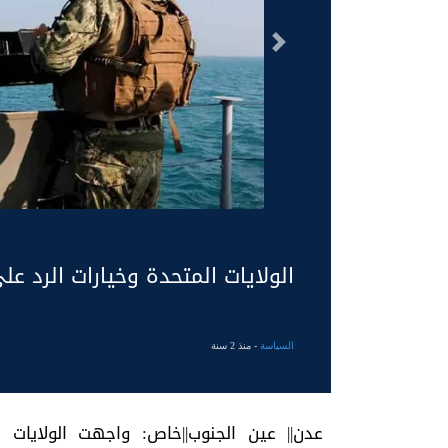
السابق
الولايات المتحدة وخيارات الرد عل
السياسة
- منذ 2 سنة
عدن|| عين الجنوب||خاص: واجهت الولايات ا