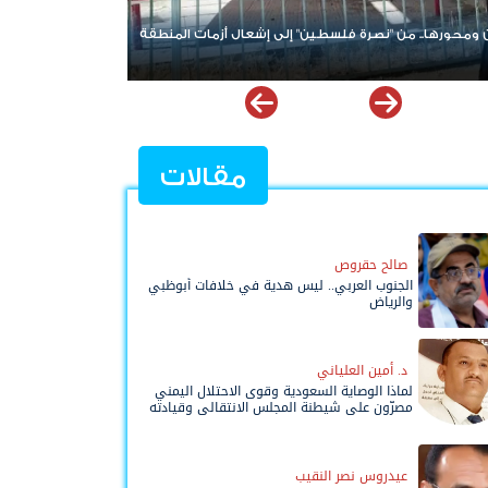
" إلى إشعال أزمات المنطقة
من صنع الأزمة لا يقود الحل؟.. تحالف جديد في با
يعيد فتح ملف إخفاقات التحالف العربي في اليمن
مقالات
صالح حقروص
الجنوب العربي.. ليس هدية في خلافات أبوظبي
والرياض
د. أمين العلياني
لماذا الوصاية السعودية وقوى الاحتلال اليمني
مصرّون على شيطنة المجلس الانتقالي وقيادته
المفوضة وحواضنه الشعبية؟
عيدروس نصر النقيب