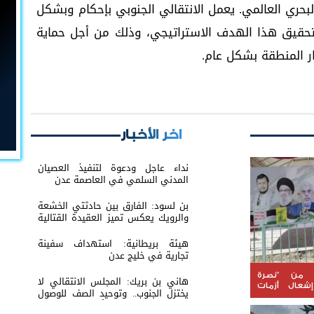
البحري العالمي. يعمل الانتقالي الجنوبي بإحكام وبشكل
لتحقيق هذا الهدف الاستراتيجي، وذلك من أجل حماية
ار المنطقة بشكل عام.
اخر الأخبار
نداء عاجل ودعوة لتنفيذ العصيان
المدني السلمي في العاصمة عدن
بن لسود: الفارق بين حادثتي الخشعة
والرويك يعكس تميز العقيدة القتالية
والثبات المعنوي للقوات الجنوبية
هيئة بريطانية: استهداف سفينة
تجارية في خليج عدن
. من "نصرة
هاني بن بريك: المجلس الانتقالي لا
شعال أزمات
يختزل الجنوب.. وتوحيد الصف للوصول
لاستعادة الدولة أولوية تفرضها