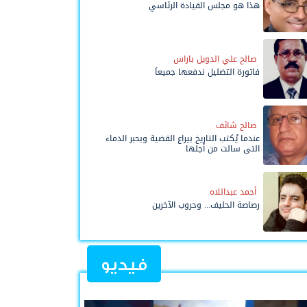
هذا هو مجلس القيادة الرئاسي
صالح علي الدويل باراس
فاتورة التضليل ندفعها جميعاً
صالح شائف
عندما يُكتب التاريخ بيراع القضية وبحبر الدماء
التي سالت من أجلها
أحمد عبداللاه
رصاصة الحليف... وحروب الآخرين
فيديو