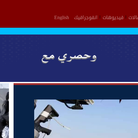
لات
فيديوهات
انفوجرافيك
English