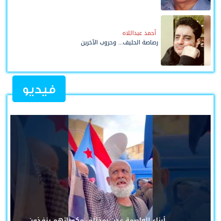
أحمد عبداللاه
رصاصة الحليف... وحروب الآخرين
فيديو
أبناء العاصمة عدن بمختلف مكوناتهم ينفذون