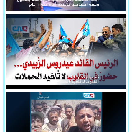
وقفة احتجاجية حاشدة أمام ديوان عام
تقريرالرئيس القائد عيدروس الزُبيدي... حضورٌ في
القلوب لا تُلغيه الحملات