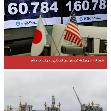
«الخزانة» الأميركية تدعم الين الياباني بـ10 مليارات دولار