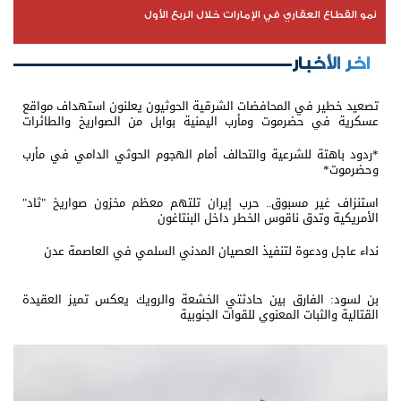
نمو القطاع العقاري في الإمارات خلال الربع الأول
اخر الأخبار
تصعيد خطير في المحافضات الشرقية الحوثيون يعلنون استهداف مواقع
عسكرية في حضرموت ومأرب اليمنية بوابل من الصواريخ والطائرات
المسيّرة
*ردود باهتة للشرعية والتحالف أمام الهجوم الحوثي الدامي في مأرب
وحضرموت*
استنزاف غير مسبوق.. حرب إيران تلتهم معظم مخزون صواريخ "ثاد"
الأمريكية وتدق ناقوس الخطر داخل البنتاغون
نداء عاجل ودعوة لتنفيذ العصيان المدني السلمي في العاصمة عدن
بن لسود: الفارق بين حادثتي الخشعة والرويك يعكس تميز العقيدة
القتالية والثبات المعنوي للقوات الجنوبية