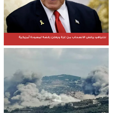
نتنياهو يرفض الانسحاب من غزة ويعلن رفضه لمسودة أمريكية