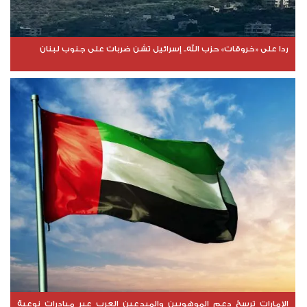
ردا على «خروقات» حزب الله.. إسرائيل تشن ضربات على جنوب لبنان
الإمارات ترسخ دعم الموهوبين والمبدعين العرب عبر مبادرات نوعية