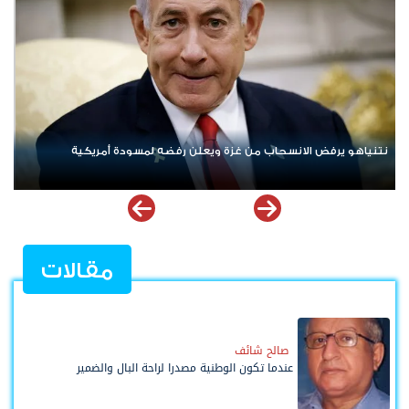
ردا على «خروقات» حزب الله.. إسرائيل تشن ضربات على جنوب لبنان
مقالات
صالح شائف
عندما تكون الوطنية مصدرا لراحة البال والضمير