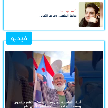
أحمد عبداللاه
رصاصة الحليف... وحروب الآخرين
فيديو
أبناء العاصمة عدن بمختلف مكوناتهم ينفذون
وقفة احتجاجية حاشدة أمام ديوان عام