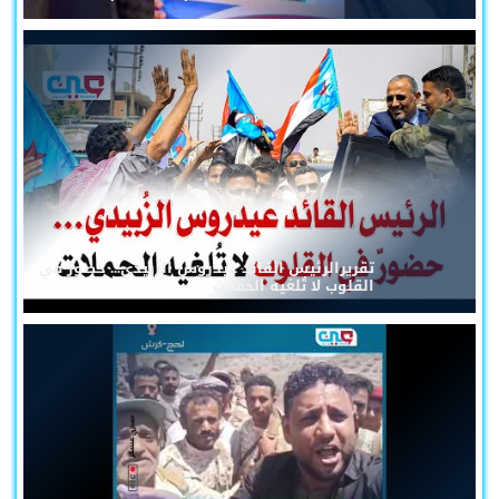
تقريرالرئيس القائد عيدروس الزُبيدي... حضورٌ في
القلوب لا تُلغيه الحملات