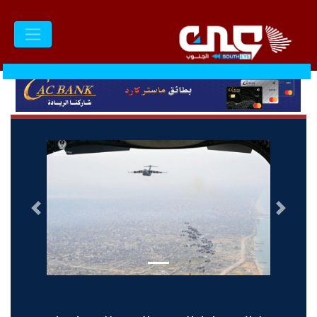
السابق
التالى