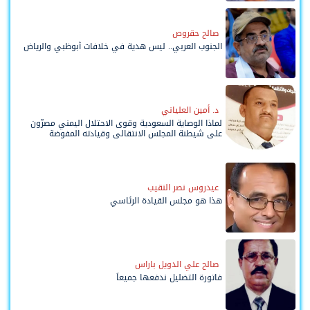
صالح حقروص
الجنوب العربي.. ليس هدية في خلافات أبوظبي والرياض
د. أمين العلياني
لماذا الوصاية السعودية وقوى الاحتلال اليمني مصرّون
على شيطنة المجلس الانتقالي وقيادته المفوضة
وحواضنه الشعبية؟
عيدروس نصر النقيب
هذا هو مجلس القيادة الرئاسي
صالح علي الدويل باراس
فاتورة التضليل ندفعها جميعاً